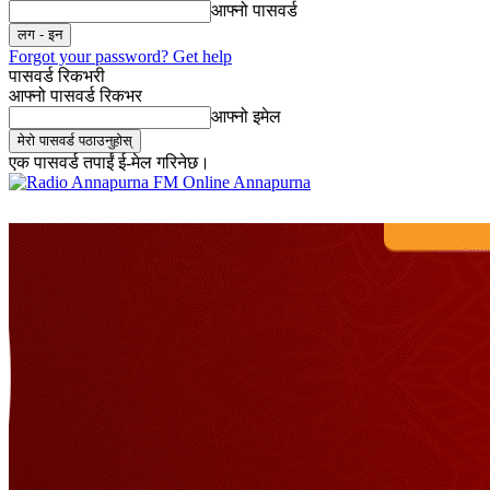
आफ्नो पासवर्ड
Forgot your password? Get help
पासवर्ड रिकभरी
आफ्नो पासवर्ड रिकभर
आफ्नो इमेल
एक पासवर्ड तपाईं ई-मेल गरिनेछ।
Online Annapurna