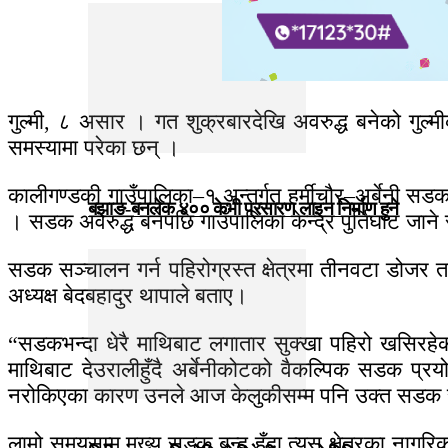
गुल्मी, ८ असार । गत शुक्रबारदेखि अवरुद्ध बनेको ग
समस्यामा परेका छन् ।
कालीगण्डकी गाउँपालिका–१ अन्तर्गत हर्मीचौर–अर्बेनी सडक
बझाङ-बनलेक ४०० केभी प्रसारण लाइन निर्माण हुने
। सडक अवरुद्ध बनेपछि गाउँपालिका केन्द्र पुर्तिघाट जान
सडक सञ्चालन गर्न पहिरोग्रस्त क्षेत्रमा तीनवटा डोजर
अध्यक्ष बेदबहादुर थापाले बताए।
“सडकभन्दा धेरै माथिबाट लगातार सुक्खा पहिरो खसिरहेको छ,
माथिबाट देउरालीहुँदै अर्बेनीकोटको वैकल्पिक सडक प्रय
नरोकिएका कारण उनले आज केलुकीसम्म पनि उक्त सडक स
लामो समयसम्म मुख्य सडक बन्द हुँदा त्यस क्षेत्रका नागर