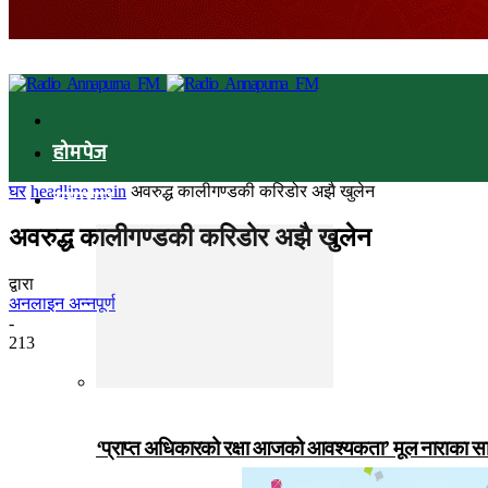
होमपेज
घर
headline main
अवरुद्ध कालीगण्डकी करिडोर अझै खुलेन
समाचार
अवरुद्ध कालीगण्डकी करिडोर अझै खुलेन
द्वारा
अनलाइन अन्नपूर्ण
-
213
‘प्राप्त अधिकारको रक्षा आजको आवश्यकता’ मूल नाराका