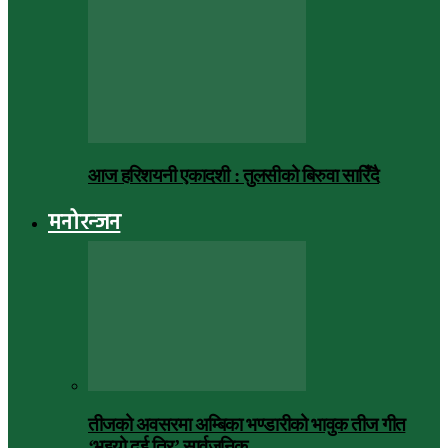
आज हरिशयनी एकादशी : तुलसीको बिरुवा सारिँदै
मनोरन्जन
तीजको अवसरमा अम्बिका भण्डारीको भावुक तीज गीत
‘भइयो दुई तिर’ सार्वजनिक