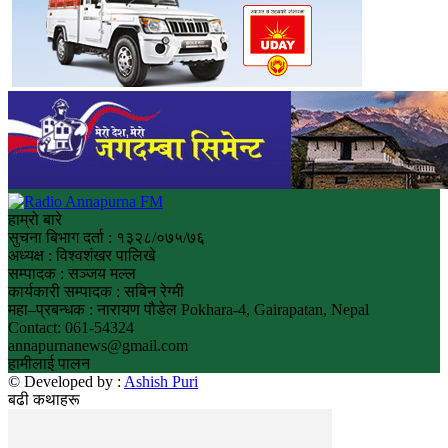
हाम्रो बारे
सुचना बिभाग दर्ता : १३२८/०७५/७६
अध्यक्ष : विश्वशंखर पालिखे
सम्पादक : सञ्जय मल्ल
कार्यकारी सम्पादक : सबिन रेग्मी
महा–प्रबन्धक : नारायण पौडेल Pokhara-4, Gairapatan, Nepal
Contact: 061-54324
annapurnanews@gmail.com
हामीलाई पालन
© Developed by :
Ashish Puri
बढी कथाहरू