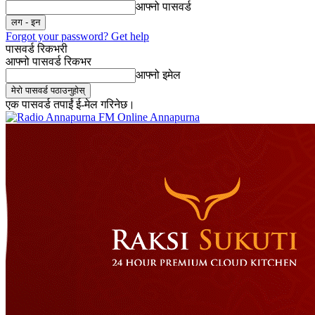
आफ्नो पासवर्ड
Forgot your password? Get help
पासवर्ड रिकभरी
आफ्नो पासवर्ड रिकभर
आफ्नो इमेल
एक पासवर्ड तपाईं ई-मेल गरिनेछ।
Online Annapurna