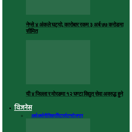
नेप्से ४ अंकले घट्यो, कारोबार रकम ३ अर्ब ७७ करोडमा
सीमित
यी ४ जिल्ला र मोरङमा १२ घण्टा विद्युत् सेवा अवरुद्ध हुने
विजनेस
सबै
अर्थ
अर्थनीति
कर्पोरेट
पर्यटन
रोजगार