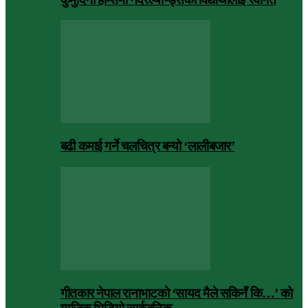
बढी कमाई गर्ने चलचित्र बन्यो ‘लालीबजार’
गीतकार नेपाल रानाभाटको ‘सायद मैले सकिनँ कि…’ को