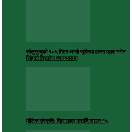
सोलुखुम्बुको १०५ मिटर अग्लो जुम्लिया झरना प्राज्ञ नगेन
सिंहको त्रिकोण क्यानभासमा
मौलिक संस्कृतिः खिर खाएर मनाइँदै साउन १५