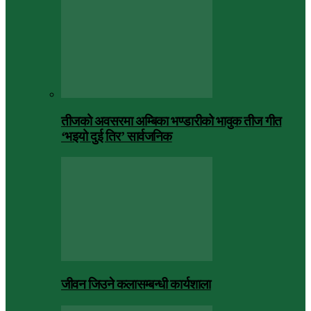
तीजको अवसरमा अम्बिका भण्डारीको भावुक तीज गीत
‘भइयो दुई तिर’ सार्वजनिक
जीवन जिउने कलासम्बन्धी कार्यशाला