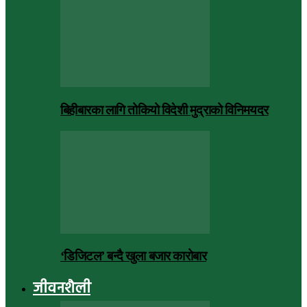
बिहीबारका लागि तोकियो विदेशी मुद्राको विनिमयदर
‘डिजिटल’ बन्दै खुला बजार कारोबार
जीवनशैली