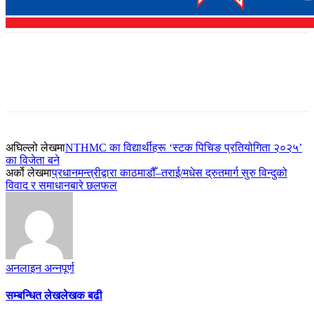
अघिल्लो लेखमा
NTHMC का विद्यार्थीहरू ‘स्टक पिचिङ प्रतियोगिता २०२५’
का विजेता बने
अर्को लेखमा
प्रधानमन्त्रीद्वारा काठमाडौँ–तराई/मधेस द्रुतमार्ग सुरु विन्दुको
विवाद र समाधानबारे छलफल
अनलाइन अन्नपूर्ण
सम्बन्धित लेख
लेखक बढी