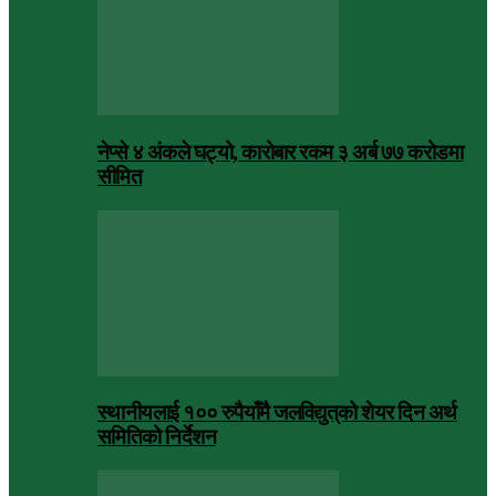
नेप्से ४ अंकले घट्यो, कारोबार रकम ३ अर्ब ७७ करोडमा
सीमित
स्थानीयलाई १०० रुपैयाँमै जलविद्युत्‌को शेयर दिन अर्थ
समितिको निर्देशन