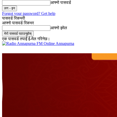
आफ्नो पासवर्ड
Forgot your password? Get help
पासवर्ड रिकभरी
आफ्नो पासवर्ड रिकभर
आफ्नो इमेल
एक पासवर्ड तपाईं ई-मेल गरिनेछ।
Online Annapurna