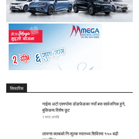
सिफारिस
नाईमा अटो एक्स्पोमा डोङफेङका नयाँ बस सार्वजनिक हुने,
बुकिङमा विशेष छुट
१ घण्टा अगाडि
लायन्स क्लबको निःशुल्क स्वास्थ्य शिविरमा १५० बढी