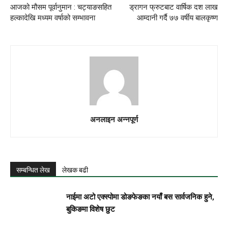
आजको मौसम पूर्वानुमान : चट्याङसहित
ड्रागन फ्रुटबाट वार्षिक दश लाख
हल्कादेखि मध्यम वर्षाको सम्भावना
आम्दानी गर्दै ७७ वर्षीय बालकृष्ण
अनलाइन अन्नपूर्ण
सम्बन्धित लेख
लेखक बढी
नाईमा अटो एक्स्पोमा डोङफेङका नयाँ बस सार्वजनिक हुने,
बुकिङमा विशेष छुट