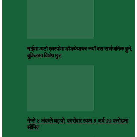
नाईमा अटो एक्स्पोमा डोङफेङका नयाँ बस सार्वजनिक हुने,
बुकिङमा विशेष छुट
नेप्से ४ अंकले घट्यो, कारोबार रकम ३ अर्ब ७७ करोडमा
सीमित