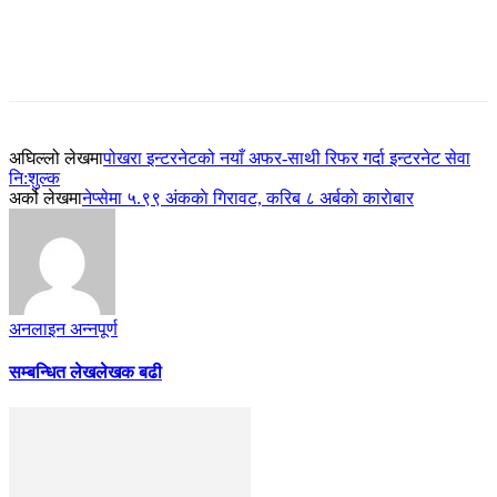
अघिल्लो लेखमा
पोखरा इन्टरनेटको नयाँ अफर-साथी रिफर गर्दा इन्टरनेट सेवा
नि:शुल्क
अर्को लेखमा
नेप्सेमा ५.९९ अंककाे गिरावट, करिब ८ अर्बकाे काराेबार
अनलाइन अन्नपूर्ण
सम्बन्धित लेख
लेखक बढी