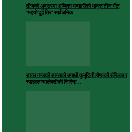
तीजको अवसरमा अम्बिका भण्डारीको भावुक तीज गीत
‘भइयो दुई तिर’ सार्वजनिक
डान्स गण्डकी डान्सको उपाधी कुमुदिनी होम्सकी सेफिका र
स्पाइरल ग्यालेक्सीकी सिरिना…