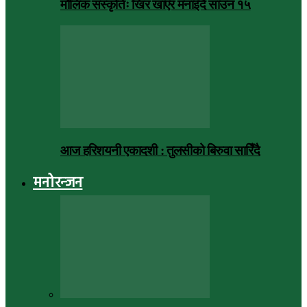
मौलिक संस्कृतिः खिर खाएर मनाइँदै साउन १५
आज हरिशयनी एकादशी : तुलसीको बिरुवा सारिँदै
मनोरन्जन