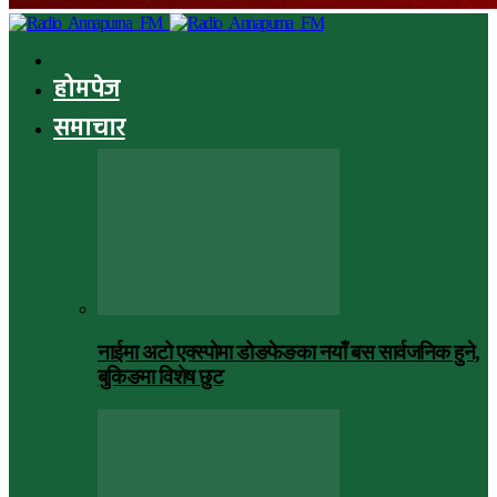
होमपेज
समाचार
नाईमा अटो एक्स्पोमा डोङफेङका नयाँ बस सार्वजनिक हुने,
बुकिङमा विशेष छुट