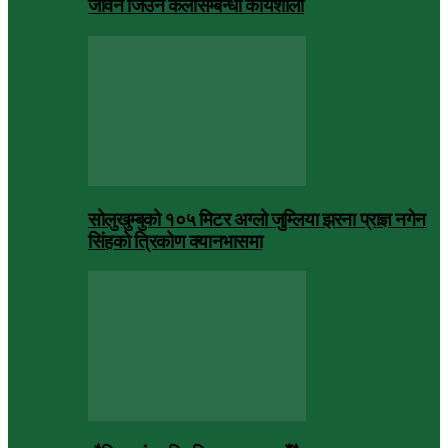
जीवन जिउने कलासम्बन्धी कार्यशाला
सोलुखुम्बुको १०५ मिटर अग्लो जुम्लिया झरना प्राज्ञ नगेन
सिंहको त्रिकोण क्यानभासमा