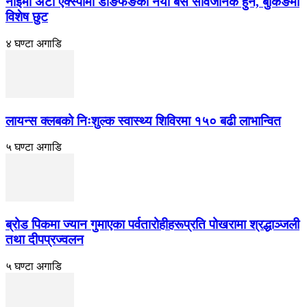
नाईमा अटो एक्स्पोमा डोङफेङका नयाँ बस सार्वजनिक हुने, बुकिङमा
विशेष छुट
४ घण्टा अगाडि
लायन्स क्लबको निःशुल्क स्वास्थ्य शिविरमा १५० बढी लाभान्वित
५ घण्टा अगाडि
ब्रोड पिकमा ज्यान गुमाएका पर्वतारोहीहरूप्रति पोखरामा श्रद्धाञ्जली
तथा दीपप्रज्वलन
५ घण्टा अगाडि