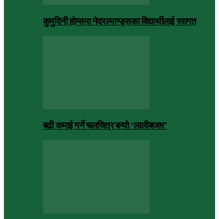
कुमुदिनी होम्समा नेदरल्याण्ड्सका विद्यार्थीलाई स्वागत
बढी कमाई गर्ने चलचित्र बन्यो ‘लालीबजार’