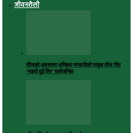
जीवनशैली
तीजको अवसरमा अम्बिका भण्डारीको भावुक तीज गीत
‘भइयो दुई तिर’ सार्वजनिक