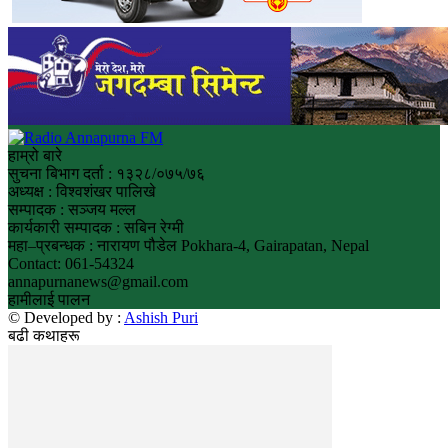
हाम्रो बारे
सुचना बिभाग दर्ता : १३२८/०७५/७६
अध्यक्ष : विश्वशंखर पालिखे
सम्पादक : सञ्जय मल्ल
कार्यकारी सम्पादक : सबिन रेग्मी
महा–प्रबन्धक : नारायण पौडेल Pokhara-4, Gairapatan, Nepal
Contact: 061-54324
annapurnanews@gmail.com
हामीलाई पालन
© Developed by :
Ashish Puri
बढी कथाहरू