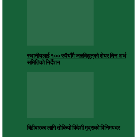
स्थानीयलाई १०० रुपैयाँमै जलविद्युत्‌को शेयर दिन अर्थ
समितिको निर्देशन
बिहीबारका लागि तोकियो विदेशी मुद्राको विनिमयदर