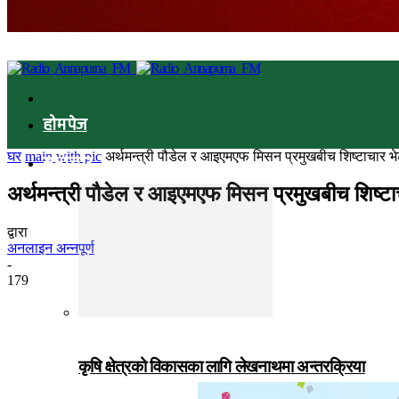
होमपेज
घर
main with pic
अर्थमन्त्री पौडेल र आइएमएफ मिसन प्रमुखबीच शिष्टाचार भेट
समाचार
अर्थमन्त्री पौडेल र आइएमएफ मिसन प्रमुखबीच शिष्टाचा
द्वारा
अनलाइन अन्नपूर्ण
-
179
कृषि क्षेत्रको विकासका लागि लेखनाथमा अन्तरक्रिया