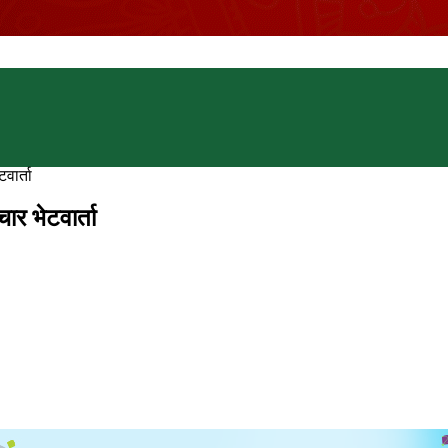
वार्ता
र भेटवार्ता