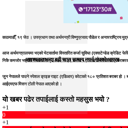
काठमाडौँ, १९ जेठ । उपप्रधान तथा अर्थमन्त्री विष्णुप्रसाद पौडेल र अन्तरराष्ट्रिय
आज अर्थमन्त्रालयमा भएको भेटवार्तामा विस्तारित कर्जा सुविधा (एक्सटेन्डेड क्रेडि
आवश्यकताभन्दा बढी ग्यास सञ्चय नगर्न संघकाे आग्रह
निकै कमजोर भएपछि नेपालले सन् २०२२ मा ३९ करोड ५९ लाख अमेरिकी डलर बराबरको
जुन नेपालले पाउने स्पेशल ड्रइङ राइट (एडिआर) कोटाको १८० प्रतिशत बराबर हो । बजेट 
आईएमएफ मिसन टोली नेपाल आएको हो ।
यो खबर पढेर तपाईलाई कस्तो महसुस भयो ?
+1
0
+1