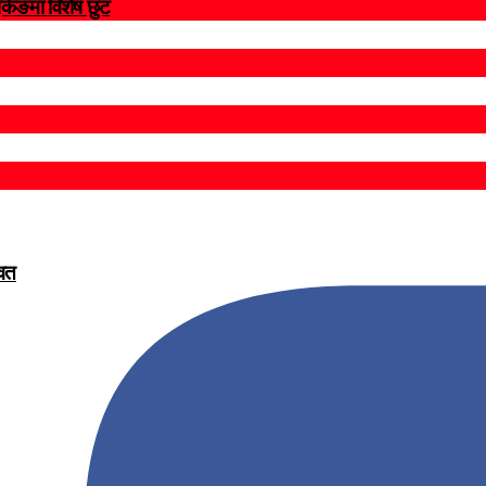
ुकिङमा विशेष छुट
वित