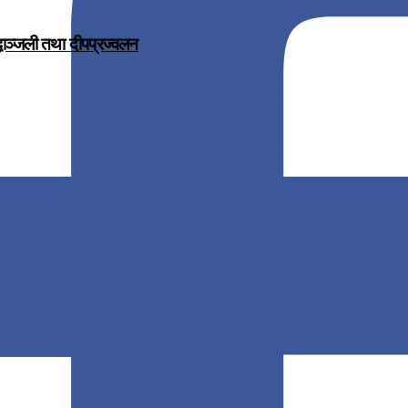
द्धाञ्जली तथा दीपप्रज्वलन