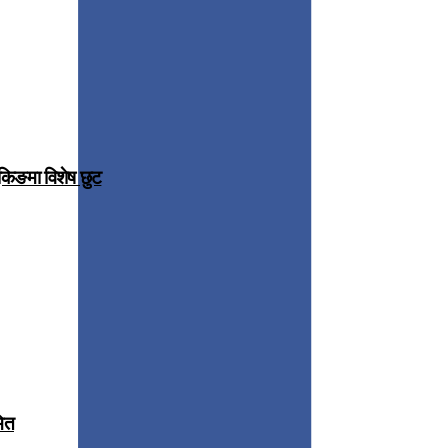
ुकिङमा विशेष छुट
मित