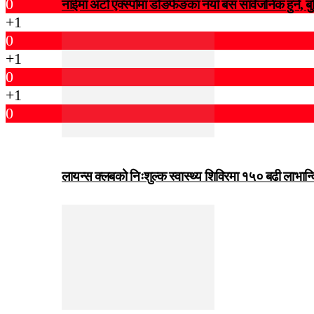
0
नाईमा अटो एक्स्पोमा डोङफेङका नयाँ बस सार्वजनिक हुने, ब
+1
0
+1
0
+1
0
लायन्स क्लबको निःशुल्क स्वास्थ्य शिविरमा १५० बढी लाभान्