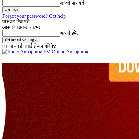
आफ्नो पासवर्ड
Forgot your password? Get help
पासवर्ड रिकभरी
आफ्नो पासवर्ड रिकभर
आफ्नो इमेल
एक पासवर्ड तपाईं ई-मेल गरिनेछ।
Online Annapurna