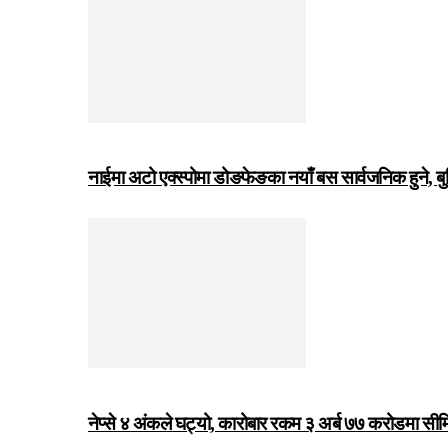
नाईमा अटो एक्स्पोमा डोङफेङका नयाँ बस सार्वजनिक हुने, ब
नेप्से ४ अंकले घट्यो, कारोबार रकम ३ अर्ब ७७ करोडमा सी