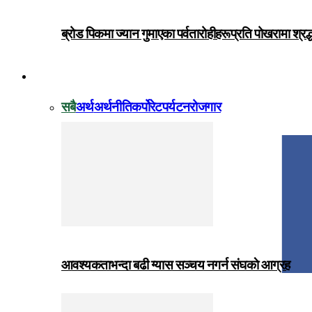
ब्रोड पिकमा ज्यान गुमाएका पर्वतारोहीहरूप्रति पोखरामा श्र
विजनेस
सबै
अर्थ
अर्थनीति
कर्पोरेट
पर्यटन
रोजगार
आवश्यकताभन्दा बढी ग्यास सञ्चय नगर्न संघकाे आग्रह