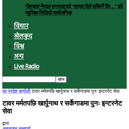
गीतकार नेपाल रानाभाटको ‘सायद मैले सकिनँ कि…’ को
म्युजिक भिडियो सार्वजनिक
विचार
खेलकुद
विश्व
अन्य
Live Radio
घर
प्रदेश
कर्णाली
टावर मर्मतपछि खार्पुनाथ र सर्केगाडमा पुनः इन्टरनेट सेवा
टावर मर्मतपछि खार्पुनाथ र सर्केगाडमा पुनः इन्टरनेट
सेवा
द्वारा
अनलाइन अन्नपूर्ण