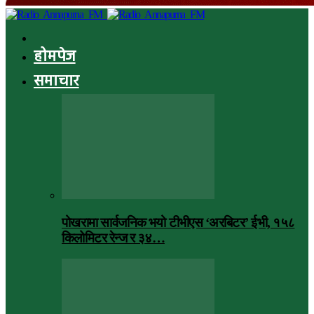
होमपेज
समाचार
पोखरामा सार्वजनिक भयो टीभीएस ‘अरबिटर’ ईभी, १५८
किलोमिटर रेन्ज र ३४…