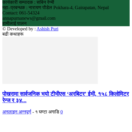
कार्यकारी सम्पादक : सबिन रेग्मी
महा–प्रबन्धक : नारायण पौडेल Pokhara-4, Gairapatan, Nepal
Contact: 061-54324
annapurnanews@gmail.com
हामीलाई पालन
© Developed by :
Ashish Puri
बढी कथाहरू
पोखरामा सार्वजनिक भयो टीभीएस ‘अरबिटर’ ईभी, १५८ किलोमिटर
रेन्ज र ३४...
अनलाइन अन्नपूर्ण
-
१ घण्टा अगाडि
0