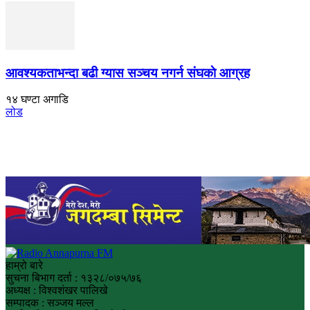
आवश्यकताभन्दा बढी ग्यास सञ्चय नगर्न संघकाे आग्रह
१४ घण्टा अगाडि
लोड
हाम्रो बारे
सुचना बिभाग दर्ता : १३२८/०७५/७६
अध्यक्ष : विश्वशंखर पालिखे
सम्पादक : सञ्जय मल्ल