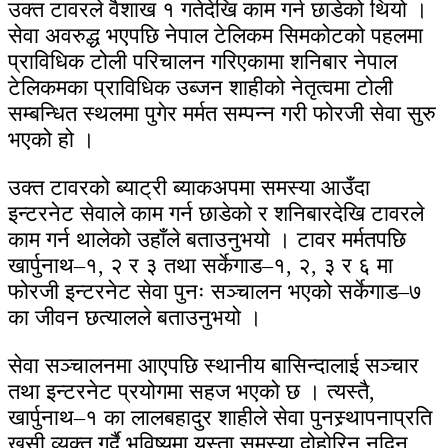
उक्त टावरले वैशाख १ गतेदेखि काम गर्न छाडेको थियो ।
सेवा अवरुद्ध भएपछि नेपाल टेलिकम सिमकोटको पहलमा
प्राविधिक टोली परिचालन गरिएकामा शनिबार नेपाल
टेलिकमका प्राविधिक उब्जन शाहीको नेतृत्वमा टोली
सम्बन्धित स्थलमा पुगेर मर्मत सम्पन्न गरी फोरजी सेवा सुरु
भएको हो ।
उक्त टावरको ब्याट्री ब्याकअपमा समस्या आउँदा
इन्टरनेट सेवाले काम गर्न छाडेको र शनिबारदेखि टावरले
काम गर्न थालेको उहाँले बताउनुभयो । टावर मर्मतपछि
खार्पुनाथ–१, २ र ३ तथा सर्केगाड–१, २, ३ र ६ मा
फोरजी इन्टरनेट सेवा पुनः सञ्चालन भएको सर्केगाड–७
का जीवन छत्यालले बताउनुभयो ।
सेवा सञ्चालनमा आएपछि स्थानीय बासिन्दालाई सञ्चार
तथा इन्टरनेट प्रयोगमा सहज भएको छ । त्यस्तै,
खार्पुनाथ–१ का लालबहादुर शाहीले सेवा पुनस्र्थापनाप्रति
खुसी व्यक्त गर्दै भविष्यमा यस्ता समस्या दोहोरिन नदिन