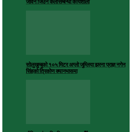
जीवन जिउने कलासम्बन्धी कार्यशाला
सोलुखुम्बुको १०५ मिटर अग्लो जुम्लिया झरना प्राज्ञ नगेन
सिंहको त्रिकोण क्यानभासमा