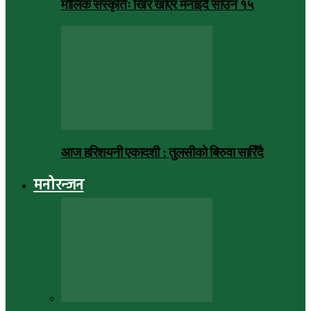
मौलिक संस्कृतिः खिर खाएर मनाइँदै साउन १५
आज हरिशयनी एकादशी : तुलसीको बिरुवा सारिँदै
मनोरन्जन