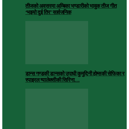
तीजको अवसरमा अम्बिका भण्डारीको भावुक तीज गीत
‘भइयो दुई तिर’ सार्वजनिक
डान्स गण्डकी डान्सको उपाधी कुमुदिनी होम्सकी सेफिका र
स्पाइरल ग्यालेक्सीकी सिरिना…