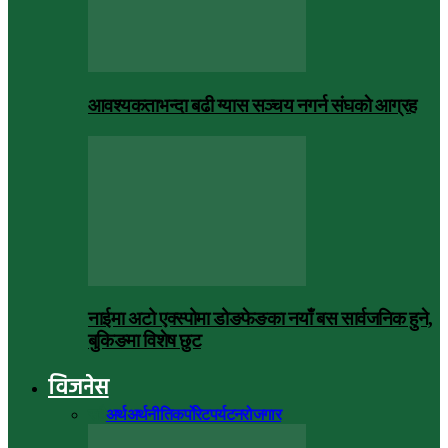
आवश्यकताभन्दा बढी ग्यास सञ्चय नगर्न संघकाे आग्रह
नाईमा अटो एक्स्पोमा डोङफेङका नयाँ बस सार्वजनिक हुने,
बुकिङमा विशेष छुट
विजनेस
सबै
अर्थ
अर्थनीति
कर्पोरेट
पर्यटन
रोजगार