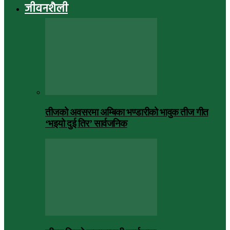
जीवनशैली
तीजको अवसरमा अम्बिका भण्डारीको भावुक तीज गीत
‘भइयो दुई तिर’ सार्वजनिक