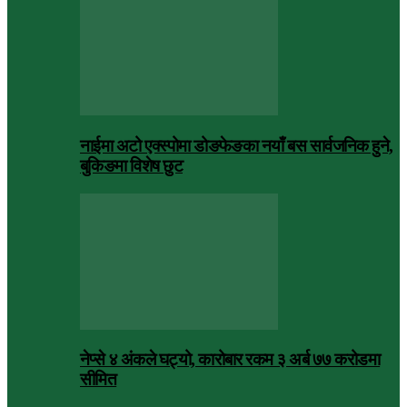
नाईमा अटो एक्स्पोमा डोङफेङका नयाँ बस सार्वजनिक हुने,
बुकिङमा विशेष छुट
नेप्से ४ अंकले घट्यो, कारोबार रकम ३ अर्ब ७७ करोडमा
सीमित