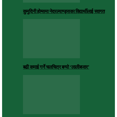
कुमुदिनी होम्समा नेदरल्याण्ड्सका विद्यार्थीलाई स्वागत
बढी कमाई गर्ने चलचित्र बन्यो ‘लालीबजार’