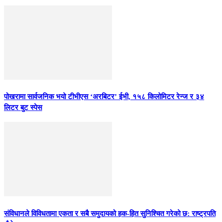
पोखरामा सार्वजनिक भयो टीभीएस ‘अरबिटर’ ईभी, १५८ किलोमिटर रेन्ज र ३४
लिटर बुट स्पेस
संविधानले विविधतामा एकता र सबै समुदायको हक-हित सुनिश्चित गरेको छ: राष्ट्रपति