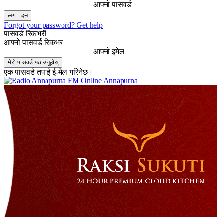
आफ्नो पासवर्ड
Forgot your password? Get help
पासवर्ड रिकभरी
आफ्नो पासवर्ड रिकभर
आफ्नो इमेल
एक पासवर्ड तपाईं ई-मेल गरिनेछ।
Online Annapurna