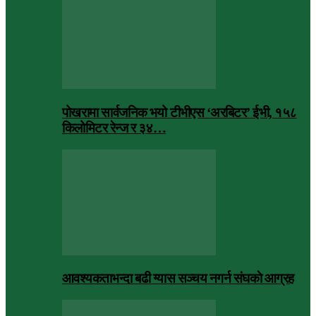
पोखरामा सार्वजनिक भयो टीभीएस ‘अरबिटर’ ईभी, १५८
किलोमिटर रेन्ज र ३४…
आवश्यकताभन्दा बढी ग्यास सञ्चय नगर्न संघकाे आग्रह