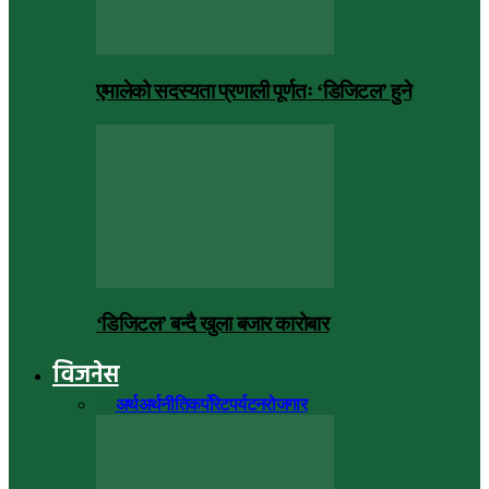
एमालेको सदस्यता प्रणाली पूर्णतः ‘डिजिटल’ हुने
‘डिजिटल’ बन्दै खुला बजार कारोबार
विजनेस
सबै
अर्थ
अर्थनीति
कर्पोरेट
पर्यटन
रोजगार