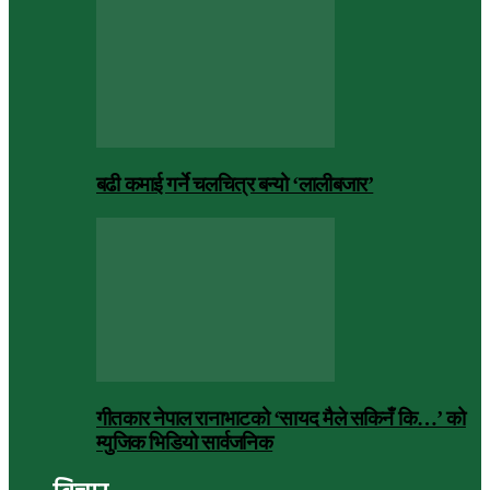
बढी कमाई गर्ने चलचित्र बन्यो ‘लालीबजार’
गीतकार नेपाल रानाभाटको ‘सायद मैले सकिनँ कि…’ को
म्युजिक भिडियो सार्वजनिक