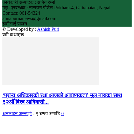
कार्यकारी सम्पादक : सबिन रेग्मी
महा–प्रबन्धक : नारायण पौडेल Pokhara-4, Gairapatan, Nepal
Contact: 061-54324
annapurnanews@gmail.com
हामीलाई पालन
© Developed by :
Ashish Puri
बढी कथाहरू
‘प्राप्त अधिकारको रक्षा आजको आवश्यकता’ मूल नाराका साथ
३२औँ विश्व आदिवासी...
अनलाइन अन्नपूर्ण
-
९ घण्टा अगाडि
0