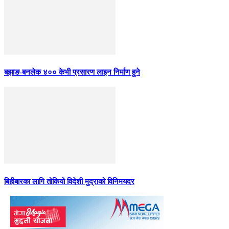
बझाङ-बनलेक ४०० केभी प्रसारण लाइन निर्माण हुने
बिहीबारका लागि तोकियो विदेशी मुद्राको विनिमयदर