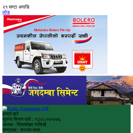
२१ घण्टा अगाडि
लोड
हाम्रो बारे
सुचना बिभाग दर्ता : १३२८/०७५/७६
अध्यक्ष : विश्वशंखर पालिखे
सम्पादक : सञ्जय मल्ल