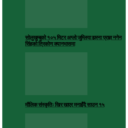
सोलुखुम्बुको १०५ मिटर अग्लो जुम्लिया झरना प्राज्ञ नगेन
सिंहको त्रिकोण क्यानभासमा
मौलिक संस्कृतिः खिर खाएर मनाइँदै साउन १५