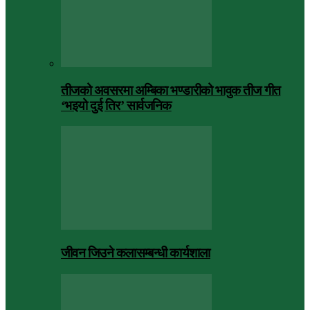
तीजको अवसरमा अम्बिका भण्डारीको भावुक तीज गीत
‘भइयो दुई तिर’ सार्वजनिक
जीवन जिउने कलासम्बन्धी कार्यशाला