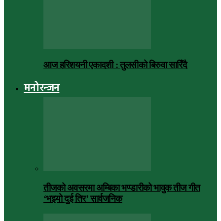
आज हरिशयनी एकादशी : तुलसीको बिरुवा सारिँदै
मनोरन्जन
तीजको अवसरमा अम्बिका भण्डारीको भावुक तीज गीत
‘भइयो दुई तिर’ सार्वजनिक