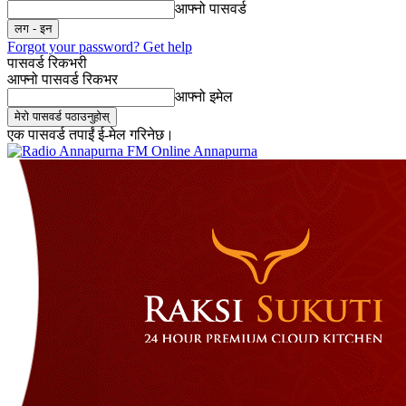
आफ्नो पासवर्ड
Forgot your password? Get help
पासवर्ड रिकभरी
आफ्नो पासवर्ड रिकभर
आफ्नो इमेल
एक पासवर्ड तपाईं ई-मेल गरिनेछ।
Online Annapurna