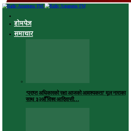
होमपेज
समाचार
‘प्राप्त अधिकारको रक्षा आजको आवश्यकता’ मूल नाराका
साथ ३२औँ विश्व आदिवासी…