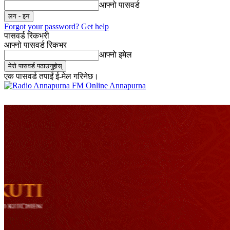
आफ्नो पासवर्ड
Forgot your password? Get help
पासवर्ड रिकभरी
आफ्नो पासवर्ड रिकभर
आफ्नो इमेल
एक पासवर्ड तपाईं ई-मेल गरिनेछ।
Online Annapurna