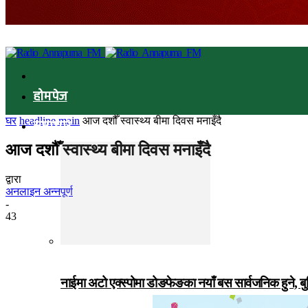
होमपेज
घर
headline main
आज दशौँ स्वास्थ्य बीमा दिवस मनाइँदै
समाचार
आज दशौँ स्वास्थ्य बीमा दिवस मनाइँदै
द्वारा
अनलाइन अन्नपूर्ण
-
43
नाईमा अटो एक्स्पोमा डोङफेङका नयाँ बस सार्वजनिक हुने, ब