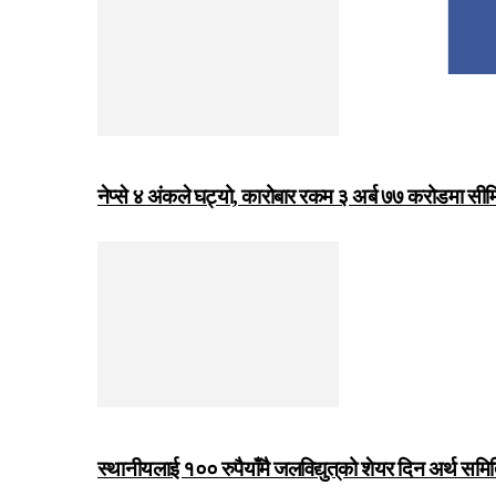
नेप्से ४ अंकले घट्यो, कारोबार रकम ३ अर्ब ७७ करोडमा सी
स्थानीयलाई १०० रुपैयाँमै जलविद्युत्‌को शेयर दिन अर्थ समित