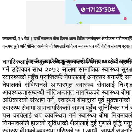
काठमाडौं, २५ चैत । दशौँ स्वास्थ्य बीमा दिवस आज विविध कार्यक्रम आयोजना गरी मनाइँदै 
क्रममा हुने अनियोजित खर्चको जोखिमलाई अग्रिम व्यवस्थापन गर्दै वित्तीय संरक्षण प्रदान 
नागरिकलाई सर्वसुलभ रूपमा गुणस्तरीय स्वास्थ्य सेवा प्रदा
लायन्स क्लबको निःशुल्क स्वास्थ्य शिविरमा १५० बढी लाभान्
गर्ने उद्देश्यका साथ २०७२ सालमा सामाजिक स्वास्थ्य सुरक्
स्वास्थ्यको पहुँच प्राप्तितर्फ नेपाललाई अग्रसर बनाउँदै सन
नेपालको संविधानले आधारभूत स्वास्थ्य सेवालाई नि
आवश्यकतासम्बन्धी नीतिअन्तर्गत नागरिकको स्वास्थ्य बीमा सु
अधिकारको संरक्षण गर्न, स्वास्थ्य बीमाद्वारा पूर्व भुक्त
स्वास्थ्य सेवामा आमनागरिकको सहज पहुँच सुनिश्चित गर्न
यस कार्यलाई थप व्यवस्थित गर्न स्वास्थ्य बीमा नियमाव
नियमावलीले हालको सुविधाको थैलीलाई दुई गुणाले वृद्धि गन
स्वास्थ बीमाको व्यवस्था गरिएको छ । साथै, सम्पूर्ण सङ्गठ