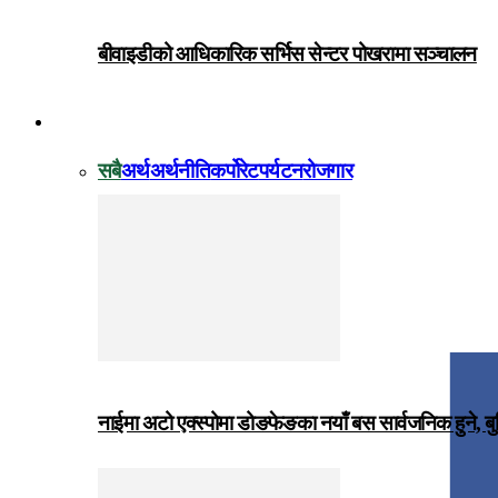
बीवाइडीको आधिकारिक सर्भिस सेन्टर पोखरामा सञ्चालन
विजनेस
सबै
अर्थ
अर्थनीति
कर्पोरेट
पर्यटन
रोजगार
नाईमा अटो एक्स्पोमा डोङफेङका नयाँ बस सार्वजनिक हुने, ब