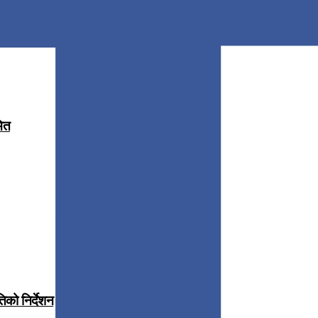
मित
िको निर्देशन