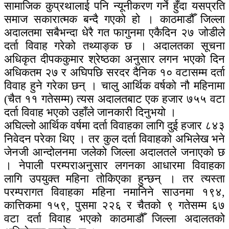
सामाजिक कुप्रथालाई पनि न्यूनीकरण गर्ने हुँदा यसप्रति
समाज सकारात्मक बन्दै गएको हो । काठमाडौँ जिल्ला
अदालतमा सबैभन्दा धेरै गत फागुनमा एकैदिन २७ जोडीले
दर्ता विवाह गरेको तथ्याङ्क छ । अदालतका सूचना
अधिकृत दीपककुमार श्रेष्ठका अनुसार लगन भएको दिन
अधिकतम २७ र अघिपछि सरदर दैनिक १० वटासम्म दर्ता
विवाह हुने गरेका छन् । चालु आर्थिक वर्षको नौ महिनामा
(चैत ११ गतेसम्म) त्यस अदालतबाट एक हजार ७५५ वटा
दर्ता विवाह भएको उहाँले जानकारी दिनुभयो ।
अघिल्लो आर्थिक वर्षमा दर्ता विवाहका लागि दुई हजार ८४३
निवेदन परेका थिए । तर कुल दर्ता विवाहको अभिलेख भने
जेनजी आन्दोलनमा जलेको जिल्ला अदालतले जनाएको छ
। नेपाली परम्पराअनुसार लगनका आधारमा विवाहका
लागि उपयुक्त महिना तोकिएका हुन्छन् । तर त्यस्ता
परम्परागत विवाहका महिना नमानिने साउनमा १९४,
कात्तिकमा १५९, पुसमा २२६ र चैतको ९ गतेसम्म ६७
वटा दर्ता विवाह भएको काठमाडौँ जिल्ला अदालतको