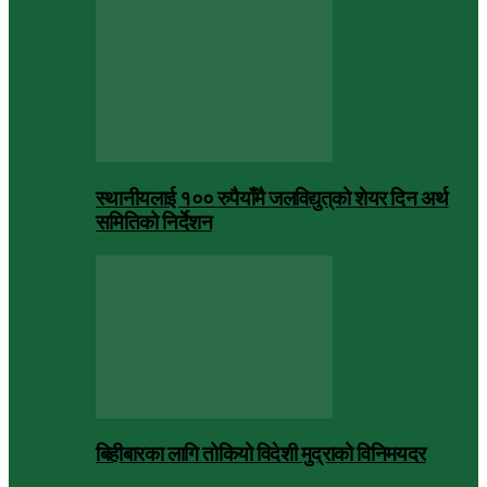
स्थानीयलाई १०० रुपैयाँमै जलविद्युत्‌को शेयर दिन अर्थ
समितिको निर्देशन
बिहीबारका लागि तोकियो विदेशी मुद्राको विनिमयदर