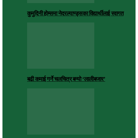
कुमुदिनी होम्समा नेदरल्याण्ड्सका विद्यार्थीलाई स्वागत
बढी कमाई गर्ने चलचित्र बन्यो ‘लालीबजार’