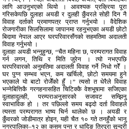
लागि आउनुभएको थियो । आवश्यक प्रक्रिया पूरा
गरिसकेपछि दुलाहा अयडी र दुलही कुँवरले सोही दिन नै
विवाह दर्ताको प्रमाणपत्र प्राप्त गर्नुभयो । वैदेशिक
रोजगारीका सिलसिलामा जापानमा रहनुभएका अयडी छोटो
बिदामा नेपाल आएर घरपरिवारसँगको सहमतिमा अदालती
विवाह गर्नुभयो ।
दुलाहा अयडी भन्नुहुन्छ, “चैत महिना छ, परम्परागत विवाह
गर्न लगन, तिथि र मिति जुरेन । त्यो नभएपछि
घरपरिवारको अनुमतिमा अदालती विवाह गर्ने निधो गरेँ ।
घर पुग्न सम्भव भएन, कम खर्चिलो, छोटो समयमा हुने
भएकाले यो बाटो रोजेँको हुँ ।” त्यसो त धेरैले विवाह
भन्नेबित्तिकै गरगहनासहित चिटिक्कै वेशभूषामा सजिएका
दुलाहादुलही, परम्पराअनुसारको सजावट सम्झिनु
स्वाभाविक हो । तर पछिल्लो समय बढ्दो दर्ता विवाहले
त्यस्ता परम्परागत भाष्य चिर्न थालेको छ । अयडी र
कुँवरको जोडीमात्र होइन, यही चैत १० गते तनहुँको भानु
नगरपालिका–१२ का कसम पन्त र धादिङ त्रिपुरा सुन्दरी