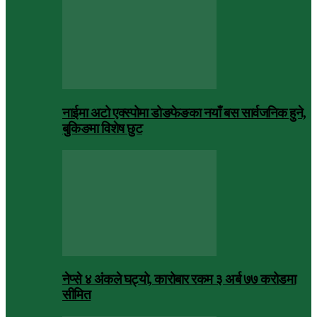
नाईमा अटो एक्स्पोमा डोङफेङका नयाँ बस सार्वजनिक हुने,
बुकिङमा विशेष छुट
नेप्से ४ अंकले घट्यो, कारोबार रकम ३ अर्ब ७७ करोडमा
सीमित