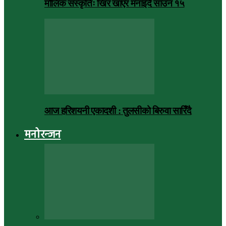
मौलिक संस्कृतिः खिर खाएर मनाइँदै साउन १५
आज हरिशयनी एकादशी : तुलसीको बिरुवा सारिँदै
मनोरन्जन