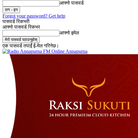
आफ्नो पासवर्ड
Forgot your password? Get help
पासवर्ड रिकभरी
आफ्नो पासवर्ड रिकभर
आफ्नो इमेल
एक पासवर्ड तपाईं ई-मेल गरिनेछ।
Online Annapurna