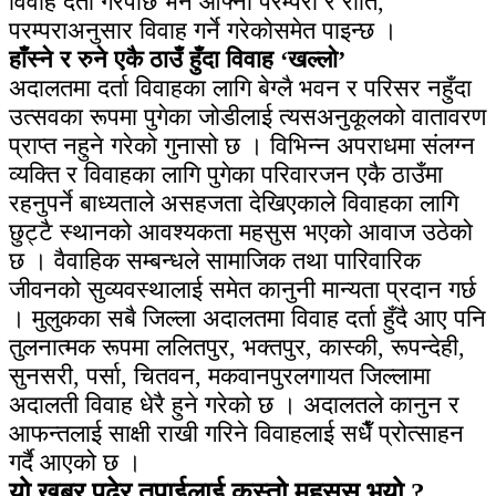
विवाह दर्ता गरेपछि भने आफ्नो परम्परा र रीति,
परम्पराअनुसार विवाह गर्ने गरेकोसमेत पाइन्छ ।
हाँस्ने र रुने एकै ठाउँ हुँदा विवाह ‘खल्लो’
अदालतमा दर्ता विवाहका लागि बेग्लै भवन र परिसर नहुँदा
उत्सवका रूपमा पुगेका जोडीलाई त्यसअनुकूलको वातावरण
प्राप्त नहुने गरेको गुनासो छ । विभिन्न अपराधमा संलग्न
व्यक्ति र विवाहका लागि पुगेका परिवारजन एकै ठाउँमा
रहनुपर्ने बाध्यताले असहजता देखिएकाले विवाहका लागि
छुट्टै स्थानको आवश्यकता महसुस भएको आवाज उठेको
छ । वैवाहिक सम्बन्धले सामाजिक तथा पारिवारिक
जीवनको सुव्यवस्थालाई समेत कानुनी मान्यता प्रदान गर्छ
। मुलुकका सबै जिल्ला अदालतमा विवाह दर्ता हुँदै आए पनि
तुलनात्मक रूपमा ललितपुर, भक्तपुर, कास्की, रूपन्देही,
सुनसरी, पर्सा, चितवन, मकवानपुरलगायत जिल्लामा
अदालती विवाह धेरै हुने गरेको छ । अदालतले कानुन र
आफन्तलाई साक्षी राखी गरिने विवाहलाई सधैँ प्रोत्साहन
गर्दै आएको छ ।
यो खबर पढेर तपाईलाई कस्तो महसुस भयो ?