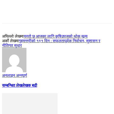
अघिल्लो लेखमा
यस्तो छ आजका लागि कृषिउपजको थोक मूल्य
अर्को लेखमा
गृहमन्त्रीको १९१ दिन : सफलतापूर्वक निर्वाचन, सुशासन र
नीतिगत सुधार
अनलाइन अन्नपूर्ण
सम्बन्धित लेख
लेखक बढी