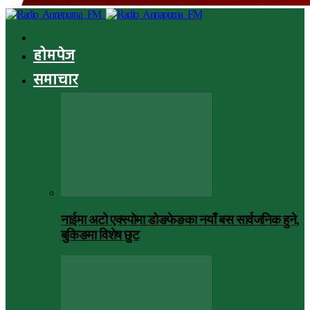
होमपेज
समाचार
नाईमा अटो एक्स्पोमा डोङफेङका नयाँ बस सार्वजनिक हुने,
बुकिङमा विशेष छुट