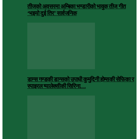
तीजको अवसरमा अम्बिका भण्डारीको भावुक तीज गीत
‘भइयो दुई तिर’ सार्वजनिक
डान्स गण्डकी डान्सको उपाधी कुमुदिनी होम्सकी सेफिका र
स्पाइरल ग्यालेक्सीकी सिरिना…