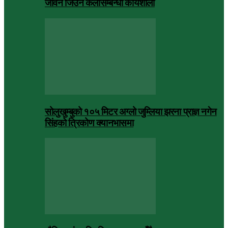
जीवन जिउने कलासम्बन्धी कार्यशाला
सोलुखुम्बुको १०५ मिटर अग्लो जुम्लिया झरना प्राज्ञ नगेन
सिंहको त्रिकोण क्यानभासमा