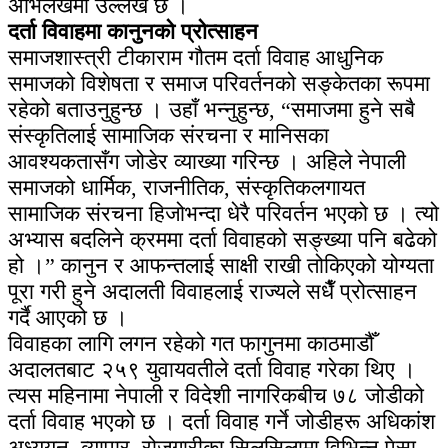
अभिलेखमा उल्लेख छ ।
दर्ता विवाहमा कानुनको प्रोत्साहन
समाजशास्त्री टीकाराम गौतम दर्ता विवाह आधुनिक
समाजको विशेषता र समाज परिवर्तनको सङ्केतका रूपमा
रहेको बताउनुहुन्छ । उहाँ भन्नुहुन्छ, “समाजमा हुने सबै
संस्कृतिलाई सामाजिक संरचना र मानिसका
आवश्यकतासँग जोडेर व्याख्या गरिन्छ । अहिले नेपाली
समाजको धार्मिक, राजनीतिक, संस्कृतिकलगायत
सामाजिक संरचना हिजोभन्दा धेरै परिवर्तन भएको छ । त्यो
अभ्यास बदलिने क्रममा दर्ता विवाहको सङ्ख्या पनि बढेको
हो ।” कानुन र आफन्तलाई साक्षी राखी तोकिएको योग्यता
पूरा गरी हुने अदालती विवाहलाई राज्यले सधैँ प्रोत्साहन
गर्दै आएको छ ।
विवाहका लागि लगन रहेको गत फागुनमा काठमाडौँ
अदालतबाट २५९ युवायवतीले दर्ता विवाह गरेका थिए ।
त्यस महिनामा नेपाली र विदेशी नागरिकबीच ७८ जोडीको
दर्ता विवाह भएको छ । दर्ता विवाह गर्ने जोडीहरू अधिकांश
अध्ययन, व्यापार, रोजगारीका सिलसिलामा विभिन्न पेसा