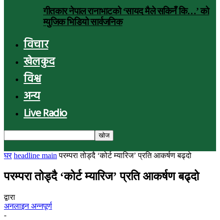
गीतकार नेपाल रानाभाटको ‘सायद मैले सकिनँ कि…’ को
म्युजिक भिडियो सार्वजनिक
विचार
खेलकुद
विश्व
अन्य
Live Radio
घर
headline main
परम्परा तोड्दै ‘कोर्ट म्यारिज’ प्रति आकर्षण बढ्दो
परम्परा तोड्दै ‘कोर्ट म्यारिज’ प्रति आकर्षण बढ्दो
द्वारा
अनलाइन अन्नपूर्ण
-