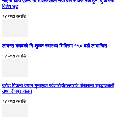
नाईमा अटो एक्स्पोमा डोङफेङका नयाँ बस सार्वजनिक हुने, बुकिङमा
विशेष छुट
१४ घण्टा अगाडि
लायन्स क्लबको निःशुल्क स्वास्थ्य शिविरमा १५० बढी लाभान्वित
१४ घण्टा अगाडि
ब्रोड पिकमा ज्यान गुमाएका पर्वतारोहीहरूप्रति पोखरामा श्रद्धाञ्जली
तथा दीपप्रज्वलन
१४ घण्टा अगाडि