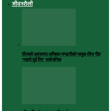
जीवनशैली
तीजको अवसरमा अम्बिका भण्डारीको भावुक तीज गीत
‘भइयो दुई तिर’ सार्वजनिक