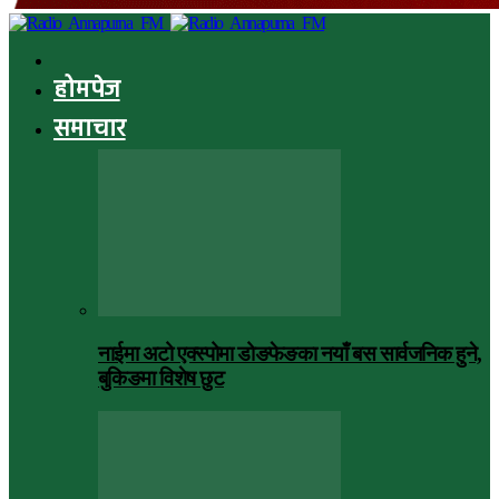
होमपेज
समाचार
नाईमा अटो एक्स्पोमा डोङफेङका नयाँ बस सार्वजनिक हुने,
बुकिङमा विशेष छुट