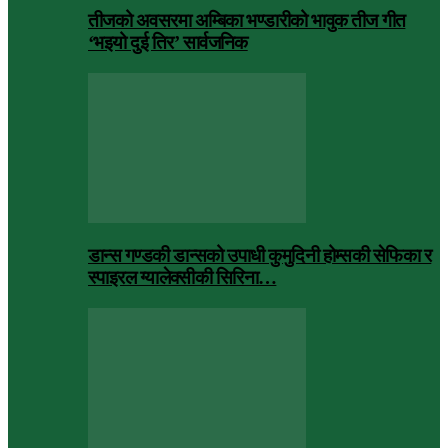
तीजको अवसरमा अम्बिका भण्डारीको भावुक तीज गीत
‘भइयो दुई तिर’ सार्वजनिक
डान्स गण्डकी डान्सको उपाधी कुमुदिनी होम्सकी सेफिका र
स्पाइरल ग्यालेक्सीकी सिरिना…