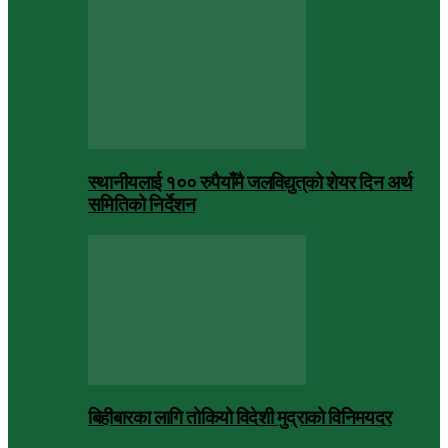
स्थानीयलाई १०० रुपैयाँमै जलविद्युत्‌को शेयर दिन अर्थ
समितिको निर्देशन
बिहीबारका लागि तोकियो विदेशी मुद्राको विनिमयदर