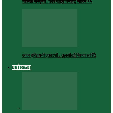
मौलिक संस्कृतिः खिर खाएर मनाइँदै साउन १५
आज हरिशयनी एकादशी : तुलसीको बिरुवा सारिँदै
मनोरन्जन