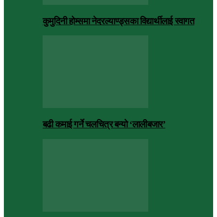
कुमुदिनी होम्समा नेदरल्याण्ड्सका विद्यार्थीलाई स्वागत
बढी कमाई गर्ने चलचित्र बन्यो ‘लालीबजार’