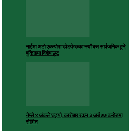
नाईमा अटो एक्स्पोमा डोङफेङका नयाँ बस सार्वजनिक हुने,
बुकिङमा विशेष छुट
नेप्से ४ अंकले घट्यो, कारोबार रकम ३ अर्ब ७७ करोडमा
सीमित