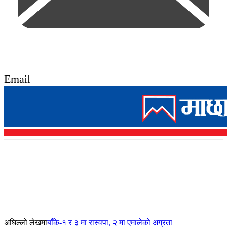
Email
अघिल्लो लेखमा
बाँके-१ र ३ मा रास्वपा, २ मा एमालेको अग्रता