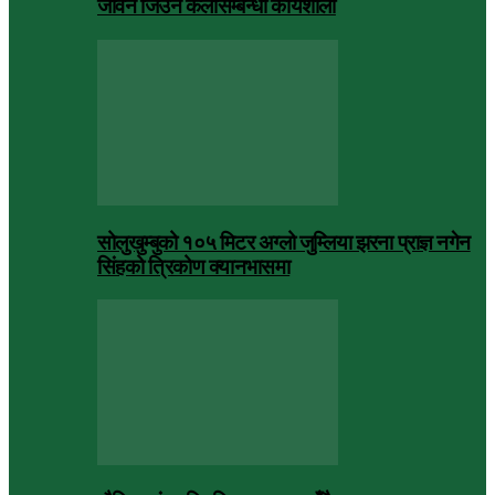
जीवन जिउने कलासम्बन्धी कार्यशाला
सोलुखुम्बुको १०५ मिटर अग्लो जुम्लिया झरना प्राज्ञ नगेन
सिंहको त्रिकोण क्यानभासमा