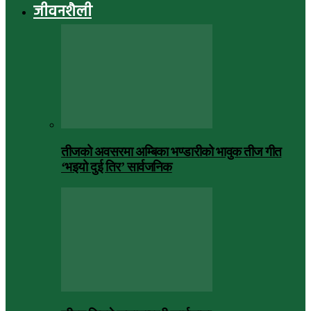
जीवनशैली
तीजको अवसरमा अम्बिका भण्डारीको भावुक तीज गीत
‘भइयो दुई तिर’ सार्वजनिक