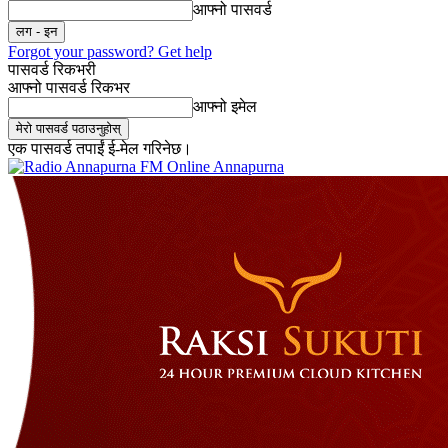
आफ्नो पासवर्ड
Forgot your password? Get help
पासवर्ड रिकभरी
आफ्नो पासवर्ड रिकभर
आफ्नो इमेल
एक पासवर्ड तपाईं ई-मेल गरिनेछ।
Online Annapurna