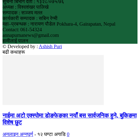
सुचना बिभाग दर्ता : १३२८/०७५/७६
अध्यक्ष : विश्वशंखर पालिखे
सम्पादक : सञ्जय मल्ल
कार्यकारी सम्पादक : सबिन रेग्मी
महा–प्रबन्धक : नारायण पौडेल Pokhara-4, Gairapatan, Nepal
Contact: 061-54324
annapurnanews@gmail.com
हामीलाई पालन
© Developed by :
Ashish Puri
बढी कथाहरू
नाईमा अटो एक्स्पोमा डोङफेङका नयाँ बस सार्वजनिक हुने, बुकिङमा
विशेष छुट
अनलाइन अन्नपूर्ण
-
१२ घण्टा अगाडि
0