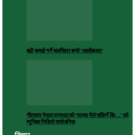
बढी कमाई गर्ने चलचित्र बन्यो ‘लालीबजार’
गीतकार नेपाल रानाभाटको ‘सायद मैले सकिनँ कि…’ को
म्युजिक भिडियो सार्वजनिक