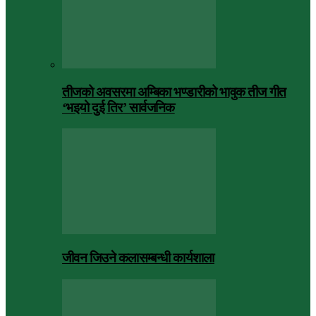
तीजको अवसरमा अम्बिका भण्डारीको भावुक तीज गीत
‘भइयो दुई तिर’ सार्वजनिक
जीवन जिउने कलासम्बन्धी कार्यशाला