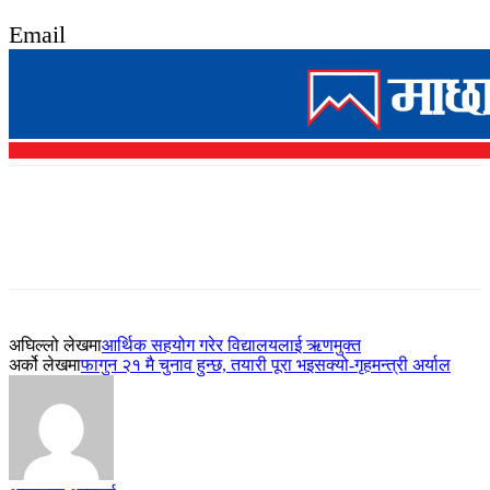
Email
अघिल्लो लेखमा
आर्थिक सहयोग गरेर विद्यालयलाई ऋणमुक्त
अर्को लेखमा
फागुन २१ मै चुनाव हुन्छ, तयारी पूरा भइसक्यो-गृहमन्त्री अर्याल