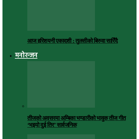
आज हरिशयनी एकादशी : तुलसीको बिरुवा सारिँदै
मनोरन्जन
तीजको अवसरमा अम्बिका भण्डारीको भावुक तीज गीत
‘भइयो दुई तिर’ सार्वजनिक