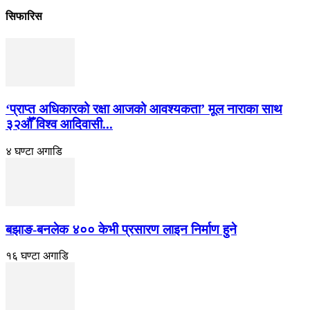
सिफारिस
‘प्राप्त अधिकारको रक्षा आजको आवश्यकता’ मूल नाराका साथ
३२औँ विश्व आदिवासी...
४ घण्टा अगाडि
बझाङ-बनलेक ४०० केभी प्रसारण लाइन निर्माण हुने
१६ घण्टा अगाडि