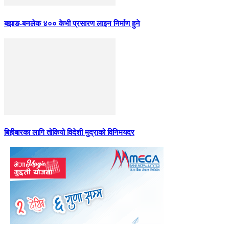
बझाङ-बनलेक ४०० केभी प्रसारण लाइन निर्माण हुने
बिहीबारका लागि तोकियो विदेशी मुद्राको विनिमयदर