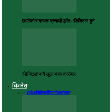
एमालेको सदस्यता प्रणाली पूर्णतः ‘डिजिटल’ हुने
‘डिजिटल’ बन्दै खुला बजार कारोबार
विजनेस
सबै
अर्थ
अर्थनीति
कर्पोरेट
पर्यटन
रोजगार