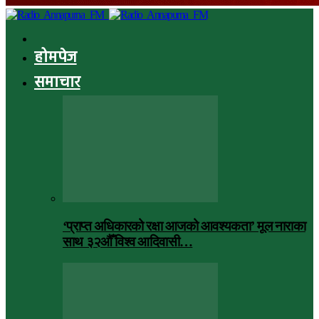
होमपेज
समाचार
‘प्राप्त अधिकारको रक्षा आजको आवश्यकता’ मूल नाराका
साथ ३२औँ विश्व आदिवासी…