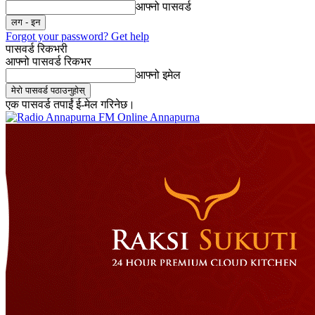
आफ्नो पासवर्ड
Forgot your password? Get help
पासवर्ड रिकभरी
आफ्नो पासवर्ड रिकभर
आफ्नो इमेल
एक पासवर्ड तपाईं ई-मेल गरिनेछ।
Online Annapurna