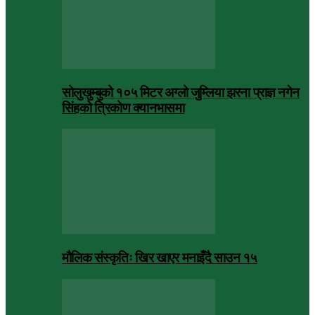
सोलुखुम्बुको १०५ मिटर अग्लो जुम्लिया झरना प्राज्ञ नगेन
सिंहको त्रिकोण क्यानभासमा
मौलिक संस्कृतिः खिर खाएर मनाइँदै साउन १५