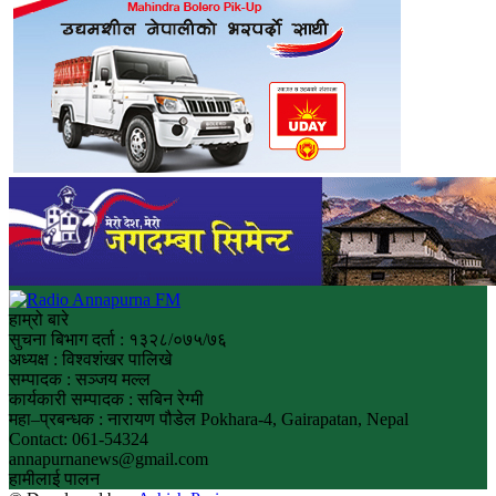
हाम्रो बारे
सुचना बिभाग दर्ता : १३२८/०७५/७६
अध्यक्ष : विश्वशंखर पालिखे
सम्पादक : सञ्जय मल्ल
कार्यकारी सम्पादक : सबिन रेग्मी
महा–प्रबन्धक : नारायण पौडेल Pokhara-4, Gairapatan, Nepal
Contact: 061-54324
annapurnanews@gmail.com
हामीलाई पालन