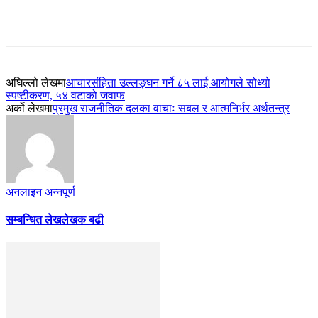
अघिल्लो लेखमा
आचारसंहिता उल्लङ्घन गर्ने ८५ लाई आयोगले सोध्यो
स्पष्टीकरण, ५४ वटाको जवाफ
अर्को लेखमा
प्रमुख राजनीतिक दलका वाचाः सबल र आत्मनिर्भर अर्थतन्त्र
अनलाइन अन्नपूर्ण
सम्बन्धित लेख
लेखक बढी