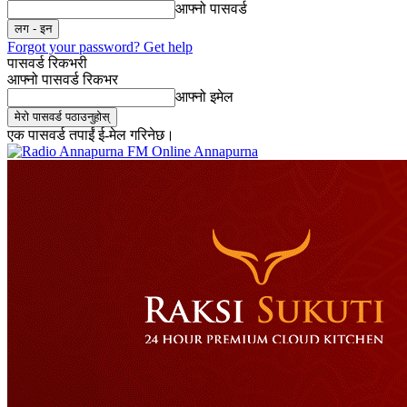
आफ्नो पासवर्ड
Forgot your password? Get help
पासवर्ड रिकभरी
आफ्नो पासवर्ड रिकभर
आफ्नो इमेल
एक पासवर्ड तपाईं ई-मेल गरिनेछ।
Online Annapurna