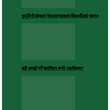
कुमुदिनी होम्समा नेदरल्याण्ड्सका विद्यार्थीलाई स्वागत
बढी कमाई गर्ने चलचित्र बन्यो ‘लालीबजार’