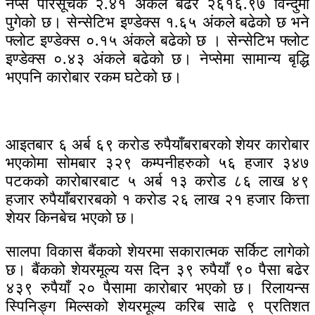
नेप्से परिसूचक २.४१ अंकले बढेर २६१६.९७ विन्दुमा
पुगेको छ। सेन्सेटिभ इण्डेक्स १.६५ अंकले बढेको छ भने
फ्लोट इण्डेक्स ०.१५ अंकले बढेकाे छ । सेन्सेटिभ फ्लोट
इण्डेक्स ०.४३ अंकले बढेको छ। नेप्सेमा सामान्य बृद्धि
भएपनि कारोबार रकम घटेको छ।
आइतबार ६ अर्ब ६९ करोड रुपैयाँबराबरको शेयर काराेबार
भएकाेमा साेमबार ३२९ कम्पनीहरुकाे ५६ हजार ३४७
पटकको कारोबारबाट ५ अर्ब १३ करोड ८६ लाख ४९
हजार रुपैयाँबरारबको १ करोड २६ लाख २१ हजार कित्ता
शेयर किनबेच भएको छ।
सालपा विकास बैंकको शेयरमा सकारात्मक सर्किट लागेकाे
छ। बैंकको शेयरमूल्य यस दिन ३९ रुपैयाँ ९० पैसा बढेर
४३९ रुपैयाँ २० पैसामा कारोबार भएको छ। रिलायन्स
स्पिनिङ्ग मिल्सको शेयरमूल्य करिब साढे ९ प्रतिशत