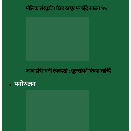
मौलिक संस्कृतिः खिर खाएर मनाइँदै साउन १५
आज हरिशयनी एकादशी : तुलसीको बिरुवा सारिँदै
मनोरन्जन