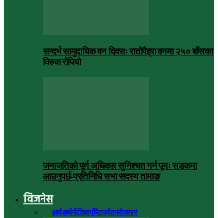
सन्दर्भ सामुदायिक वन दिवसः रातोपैह्रा वनमा २५० बाँसका
विरुवा रोपियो
जनाजतिको पूर्ण अधिकार सुनिश्चत गर्न पूनः सडकमा
आउनुपर्छ-प्रतिनिधि सभा सदस्य तामाङ
विजनेस
सबै
अर्थ
अर्थनीति
कर्पोरेट
पर्यटन
रोजगार