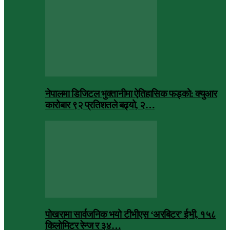
नेपालमा डिजिटल भुक्तानीमा ऐतिहासिक फड्को: क्युआर
कारोबार ९२ प्रतिशतले बढ्यो, २…
पोखरामा सार्वजनिक भयो टीभीएस ‘अरबिटर’ ईभी, १५८
किलोमिटर रेन्ज र ३४…