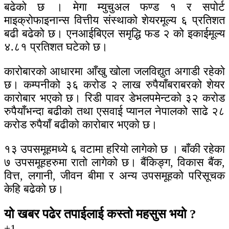
बढेको छ । मेगा म्युचुअल फण्ड १ र सपोर्ट
माइक्रोफाइनान्स वित्तीय संस्थाको शेयरमूल्य ६ प्रतिशत
बढी बढेको छ। एनआईबिएल समृद्धि फड २ को इकाईमूल्य
४.८१ प्रतिशत घटेको छ।
कारोबारकाे आधारमा आँखु खोला जलविद्युत अगाडी रहेकाे
छ। कम्पनीको ३६ करोड २ लाख रुपैयाँबराबरको शेयर
काराेबार भएको छ। रिडी पावर डेभलपमेन्टको ३२ करोड
रुपैयाँभन्दा बढीको तथा एसवाई प्यानल नेपालको साढे २८
करोड रुपैयाँ बढीकाे काराेबार भएकाे छ।
१३ उपसमूहमध्ये ६ वटामा हरियाे लागेकाे छ । बाँकी रहेका
७ उपसमूहहरुमा राताे लागेकाे छ। बैंकिङ्ग, विकास बैंक,
वित्त, लगानी, जीवन बीमा र अन्य उपसमूहको परिसूचक
केहि बढेको छ।
यो खबर पढेर तपाईलाई कस्तो महसुस भयो ?
+1