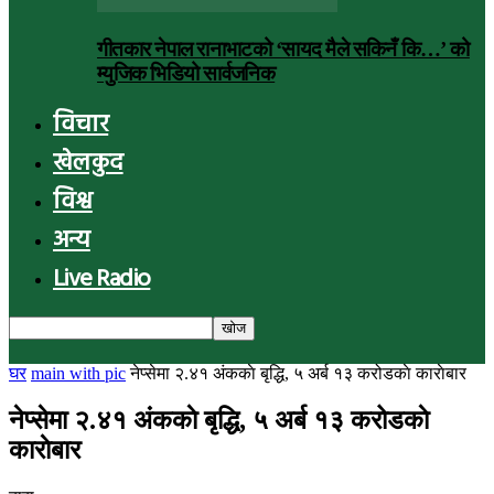
गीतकार नेपाल रानाभाटको ‘सायद मैले सकिनँ कि…’ को
म्युजिक भिडियो सार्वजनिक
विचार
खेलकुद
विश्व
अन्य
Live Radio
घर
main with pic
नेप्सेमा २.४१ अंककाे बृद्धि, ५ अर्ब १३ करोडकाे काराेबार
नेप्सेमा २.४१ अंककाे बृद्धि, ५ अर्ब १३ करोडकाे
काराेबार