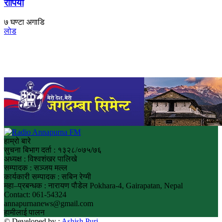
रोपियो
७ घण्टा अगाडि
लोड
हाम्रो बारे
सुचना बिभाग दर्ता : १३२८/०७५/७६
अध्यक्ष : विश्वशंखर पालिखे
सम्पादक : सञ्जय मल्ल
कार्यकारी सम्पादक : सबिन रेग्मी
महा–प्रबन्धक : नारायण पौडेल Pokhara-4, Gairapatan, Nepal
Contact: 061-54324
annapurnanews@gmail.com
हामीलाई पालन
© Developed by :
Ashish Puri