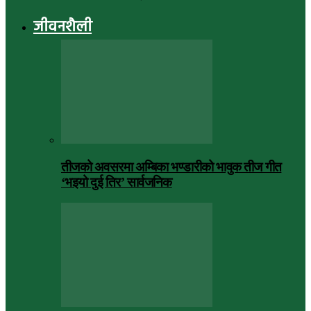
जीवनशैली
तीजको अवसरमा अम्बिका भण्डारीको भावुक तीज गीत
‘भइयो दुई तिर’ सार्वजनिक