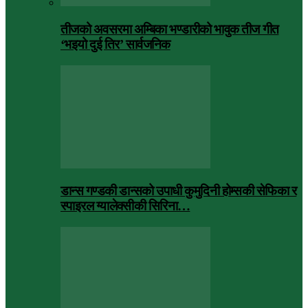
तीजको अवसरमा अम्बिका भण्डारीको भावुक तीज गीत
‘भइयो दुई तिर’ सार्वजनिक
डान्स गण्डकी डान्सको उपाधी कुमुदिनी होम्सकी सेफिका र
स्पाइरल ग्यालेक्सीकी सिरिना…