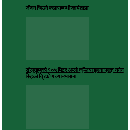
जीवन जिउने कलासम्बन्धी कार्यशाला
सोलुखुम्बुको १०५ मिटर अग्लो जुम्लिया झरना प्राज्ञ नगेन
सिंहको त्रिकोण क्यानभासमा