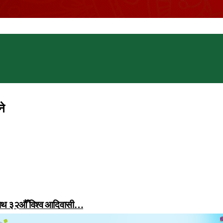
ने
 साथ ३२औँ विश्व आदिवासी…