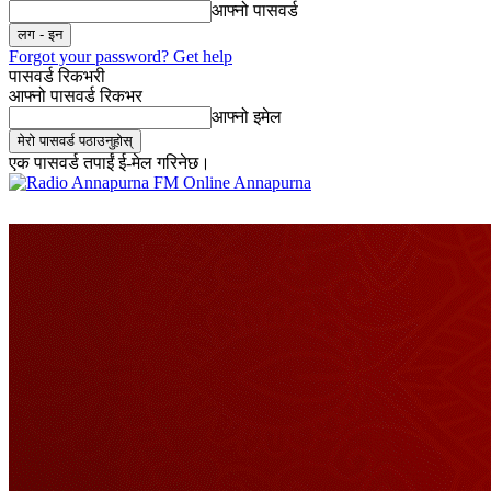
आफ्नो पासवर्ड
Forgot your password? Get help
पासवर्ड रिकभरी
आफ्नो पासवर्ड रिकभर
आफ्नो इमेल
एक पासवर्ड तपाईं ई-मेल गरिनेछ।
Online Annapurna