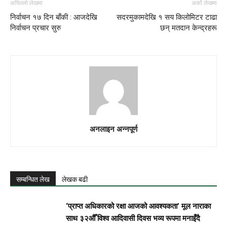
अघिल्लो लेखमा
अर्को लेखमा
निर्वाचन १७ दिन बाँकी : आजदेखि
सदरमुकामदेखि १ सय किलोमिटर टाढा
निर्वाचन प्रचार सुरु
छन् मतदान केन्द्रहरू
अनलाइन अन्नपूर्ण
सम्बन्धित लेख
लेखक बढी
‘प्राप्त अधिकारको रक्षा आजको आवश्यकता’ मूल नाराका
साथ ३२औँ विश्व आदिवासी दिवस भव्य रूपमा मनाइँदै