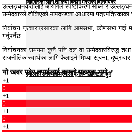
बिहीबारका लागि तोकियो विदेशी मुद्राको विनिमयदर
उल्लङ्घनकर्तालाई आयोगले स्पष्टीकरण सोध्ने र उल्लङ्घनक
उम्मेदवारले तोकिएको मापदण्डका आधारमा पत्रपत्रिकाका स
निर्वाचन प्रचारप्रसारका लागि आमसभा, कोणसभा गर्दा मञ्
गर्नुपर्नेछ ।
निर्वाचनका समयमा कुनै पनि दल वा उम्मेदवारविरुद्ध तथ
राजनीतिक स्वार्थका लागि फैलाइने मिथ्या सूचना, दुष्प्रचार
यो खबर पढेर तपाईलाई कस्तो महसुस भयो ?
एमालेको सदस्यता प्रणाली पूर्णतः ‘डिजिटल’ हुने
+1
0
+1
0
+1
0
+1