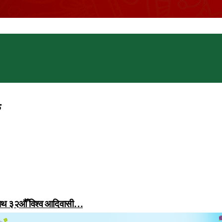
ु
 साथ ३२औँ विश्व आदिवासी…