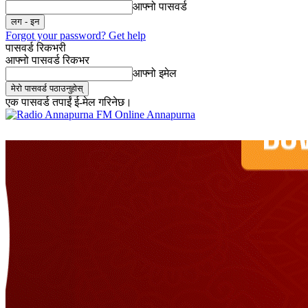
आफ्नो पासवर्ड
Forgot your password? Get help
पासवर्ड रिकभरी
आफ्नो पासवर्ड रिकभर
आफ्नो इमेल
एक पासवर्ड तपाईं ई-मेल गरिनेछ।
Online Annapurna