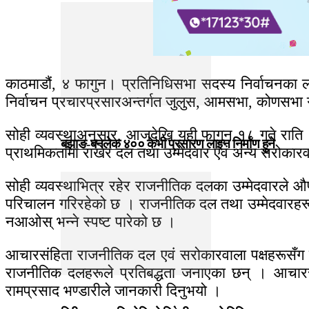
काठमाडौं, ४ फागुन। प्रतिनिधिसभा सदस्य निर्वाचनका 
निर्वाचन प्रचारप्रसारअन्तर्गत जुलुस, आमसभा, कोणसभा गर
सोही व्यवस्थाअनुसार, आजदेखि यही फागुन १८ गते राति १२
बझाङ-बनलेक ४०० केभी प्रसारण लाइन निर्माण हुने
प्राथमिकतामा राखेर दल तथा उम्मेदवार एवं अन्य सरोकारवा
सोही व्यवस्थाभित्र रहेर राजनीतिक दलका उम्मेदवारले औ
परिचालन गरिरहेको छ । राजनीतिक दल तथा उम्मेदवारहरूला
नआओस् भन्ने स्पष्ट पारेको छ ।
आचारसंहिता राजनीतिक दल एवं सरोकारवाला पक्षहरूसँग व्
राजनीतिक दलहरूले प्रतिबद्धता जनाएका छन् । आचारस
रामप्रसाद भण्डारीले जानकारी दिनुभयो ।