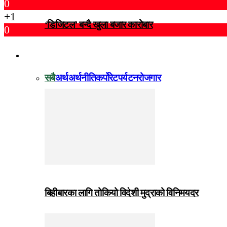
0
+1
‘डिजिटल’ बन्दै खुला बजार कारोबार
0
विजनेस
सबै
अर्थ
अर्थनीति
कर्पोरेट
पर्यटन
रोजगार
बिहीबारका लागि तोकियो विदेशी मुद्राको विनिमयदर