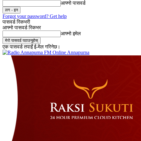
आफ्नो पासवर्ड
Forgot your password? Get help
पासवर्ड रिकभरी
आफ्नो पासवर्ड रिकभर
आफ्नो इमेल
एक पासवर्ड तपाईं ई-मेल गरिनेछ।
Online Annapurna