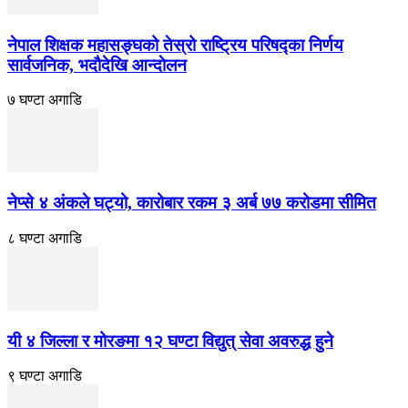
नेपाल शिक्षक महासङ्घको तेस्रो राष्ट्रिय परिषद्का निर्णय
सार्वजनिक, भदाैदेखि आन्दाेलन
७ घण्टा अगाडि
नेप्से ४ अंकले घट्यो, कारोबार रकम ३ अर्ब ७७ करोडमा सीमित
८ घण्टा अगाडि
यी ४ जिल्ला र मोरङमा १२ घण्टा विद्युत् सेवा अवरुद्ध हुने
९ घण्टा अगाडि