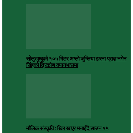
सोलुखुम्बुको १०५ मिटर अग्लो जुम्लिया झरना प्राज्ञ नगेन
सिंहको त्रिकोण क्यानभासमा
मौलिक संस्कृतिः खिर खाएर मनाइँदै साउन १५