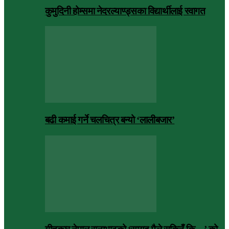
कुमुदिनी होम्समा नेदरल्याण्ड्सका विद्यार्थीलाई स्वागत
बढी कमाई गर्ने चलचित्र बन्यो ‘लालीबजार’