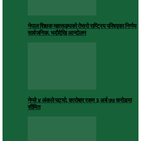
नेपाल शिक्षक महासङ्घको तेस्रो राष्ट्रिय परिषद्का निर्णय
सार्वजनिक, भदाैदेखि आन्दाेलन
नेप्से ४ अंकले घट्यो, कारोबार रकम ३ अर्ब ७७ करोडमा
सीमित