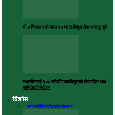
यी ४ जिल्ला र मोरङमा १२ घण्टा विद्युत् सेवा अवरुद्ध हुने
स्थानीयलाई १०० रुपैयाँमै जलविद्युत्‌को शेयर दिन अर्थ
समितिको निर्देशन
विजनेस
सबै
अर्थ
अर्थनीति
कर्पोरेट
पर्यटन
रोजगार