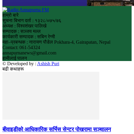
हाम्रो बारे
सुचना बिभाग दर्ता : १३२८/०७५/७६
अध्यक्ष : विश्वशंखर पालिखे
सम्पादक : सञ्जय मल्ल
कार्यकारी सम्पादक : सबिन रेग्मी
महा–प्रबन्धक : नारायण पौडेल Pokhara-4, Gairapatan, Nepal
Contact: 061-54324
annapurnanews@gmail.com
हामीलाई पालन
© Developed by :
Ashish Puri
बढी कथाहरू
बीवाइडीको आधिकारिक सर्भिस सेन्टर पोखरामा सञ्चालन