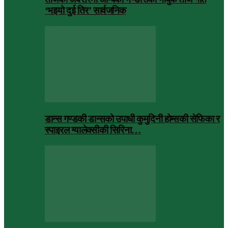
‘भइयो दुई तिर’ सार्वजनिक
डान्स गण्डकी डान्सको उपाधी कुमुदिनी होम्सकी सेफिका र
स्पाइरल ग्यालेक्सीकी सिरिना…