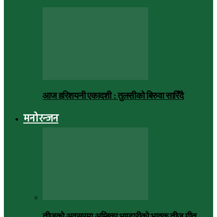
आज हरिशयनी एकादशी : तुलसीको बिरुवा सारिँदै
मनोरन्जन
तीजको अवसरमा अम्बिका भण्डारीको भावुक तीज गीत