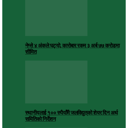
नेप्से ४ अंकले घट्यो, कारोबार रकम ३ अर्ब ७७ करोडमा
सीमित
स्थानीयलाई १०० रुपैयाँमै जलविद्युत्‌को शेयर दिन अर्थ
समितिको निर्देशन