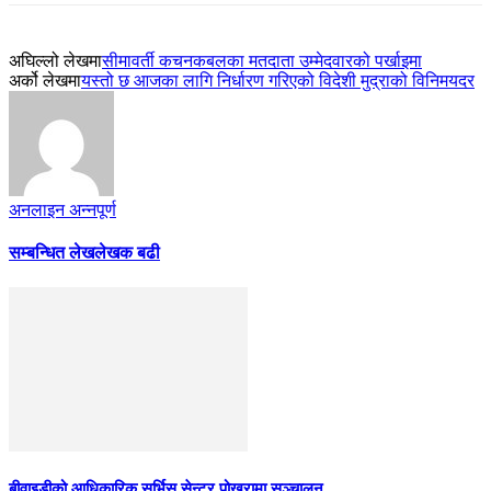
अघिल्लो लेखमा
सीमावर्ती कचनकबलका मतदाता उम्मेदवारको पर्खाइमा
अर्को लेखमा
यस्तो छ आजका लागि निर्धारण गरिएको विदेशी मुद्राको विनिमयदर
अनलाइन अन्नपूर्ण
सम्बन्धित लेख
लेखक बढी
बीवाइडीको आधिकारिक सर्भिस सेन्टर पोखरामा सञ्चालन