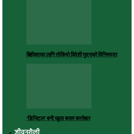
बिहीबारका लागि तोकियो विदेशी मुद्राको विनिमयदर
‘डिजिटल’ बन्दै खुला बजार कारोबार
जीवनशैली