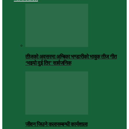
तीजको अवसरमा अम्बिका भण्डारीको भावुक तीज गीत
‘भइयो दुई तिर’ सार्वजनिक
जीवन जिउने कलासम्बन्धी कार्यशाला