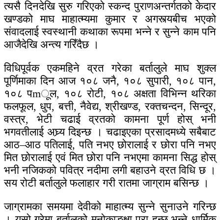
त्यसै दिनदेखि सुरु गरिएको स्कन्द पुराणअन्तर्गतको केदार
खण्डको माघ माहात्म्यमा कुमार र अगस्त्यबीच भएको
संवादलाई स्वस्थानी कथाका रूपमा भन्ने र सुन्ने काम पनि
आजैदेखि अन्त्य गरिँदैछ ।
विधिपूर्वक एकमहिने व्रत गरेका बर्तालुले माघ शुक्ल
पूर्णिमाका दिन आज १०८ जनै, १०८ सुपारी, १०८ पान,
१०८ पmूल, १०८ रोटी, १०८ अक्षता विभिन्न थरिका
फलफूल, धुप, बत्ती, नैवेद्य, श्रीखण्ड, रक्तचन्दन, सिन्दूर,
वस्त्र, भेटी चढाई व्रतको कामना पूर्ण होस् भनी
भगवतीलाई अघ्र्य दिइन्छ । चढाइएका प्रसादमध्ये सबैबाट
आठ–आठ पतिलाई, पति नभए छोरालाई र छोरा पनि नभए
मित छोरालाई एवं मित छोरा पनि नभएमा कामना सिद्ध होस्
भनी नजिकको पवित्र नदीमा लगी बहाउने व्रत विधि छ ।
सय रोटी बर्तालुले फलाहार गरी रातमा जाग्राम बसिन्छ ।
जाग्रामका समयमा देवीको माहात्म्य सुन्ने सुनाउने गरिन्छ
। यसो गरेमा बर्तालुको मनोकाङ्क्षा पूरा हुन्छ भन्ने धार्मिक