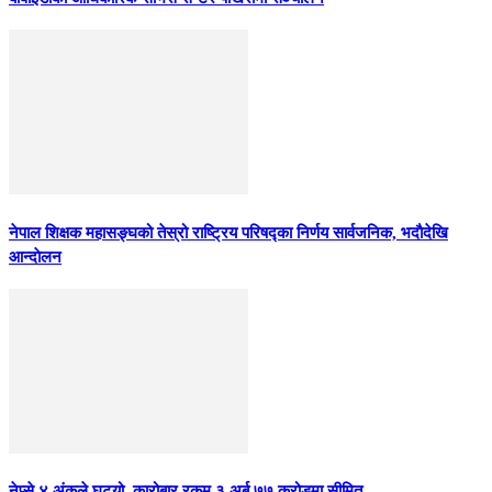
नेपाल शिक्षक महासङ्घको तेस्रो राष्ट्रिय परिषद्का निर्णय सार्वजनिक, भदाैदेखि
आन्दाेलन
नेप्से ४ अंकले घट्यो, कारोबार रकम ३ अर्ब ७७ करोडमा सीमित