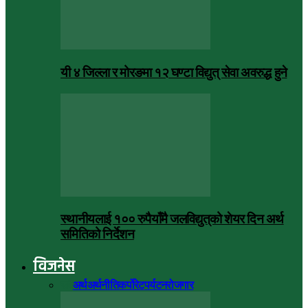
यी ४ जिल्ला र मोरङमा १२ घण्टा विद्युत् सेवा अवरुद्ध हुने
स्थानीयलाई १०० रुपैयाँमै जलविद्युत्‌को शेयर दिन अर्थ
समितिको निर्देशन
विजनेस
सबै
अर्थ
अर्थनीति
कर्पोरेट
पर्यटन
रोजगार