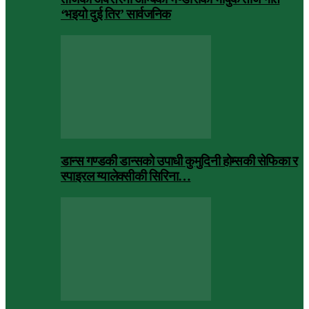
‘भइयो दुई तिर’ सार्वजनिक
डान्स गण्डकी डान्सको उपाधी कुमुदिनी होम्सकी सेफिका र
स्पाइरल ग्यालेक्सीकी सिरिना…