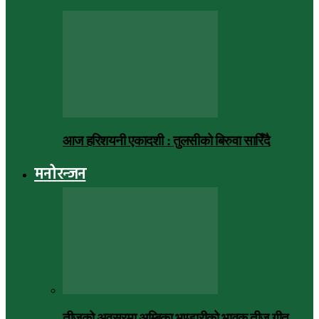
आज हरिशयनी एकादशी : तुलसीको बिरुवा सारिँदै
मनोरन्जन
तीजको अवसरमा अम्बिका भण्डारीको भावुक तीज गीत