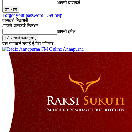
आफ्नो पासवर्ड
Forgot your password? Get help
पासवर्ड रिकभरी
आफ्नो पासवर्ड रिकभर
आफ्नो इमेल
एक पासवर्ड तपाईं ई-मेल गरिनेछ।
Online Annapurna