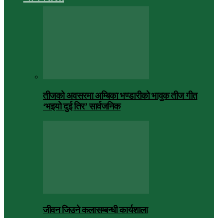
तीजको अवसरमा अम्बिका भण्डारीको भावुक तीज गीत
‘भइयो दुई तिर’ सार्वजनिक
जीवन जिउने कलासम्बन्धी कार्यशाला