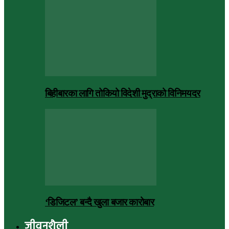
बिहीबारका लागि तोकियो विदेशी मुद्राको विनिमयदर
‘डिजिटल’ बन्दै खुला बजार कारोबार
जीवनशैली