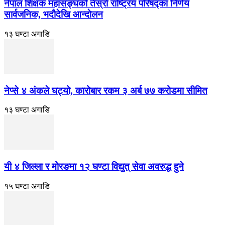
नेपाल शिक्षक महासङ्घको तेस्रो राष्ट्रिय परिषद्का निर्णय
सार्वजनिक, भदाैदेखि आन्दाेलन
१३ घण्टा अगाडि
नेप्से ४ अंकले घट्यो, कारोबार रकम ३ अर्ब ७७ करोडमा सीमित
१३ घण्टा अगाडि
यी ४ जिल्ला र मोरङमा १२ घण्टा विद्युत् सेवा अवरुद्ध हुने
१५ घण्टा अगाडि