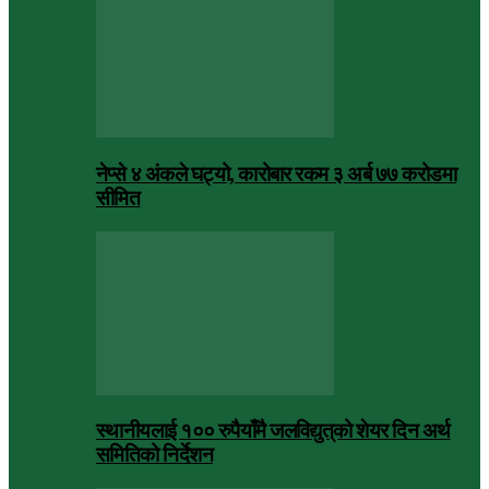
नेप्से ४ अंकले घट्यो, कारोबार रकम ३ अर्ब ७७ करोडमा
सीमित
स्थानीयलाई १०० रुपैयाँमै जलविद्युत्‌को शेयर दिन अर्थ
समितिको निर्देशन