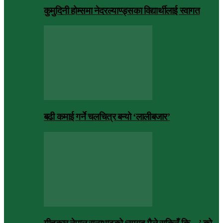
कुमुदिनी होम्समा नेदरल्याण्ड्सका विद्यार्थीलाई स्वागत
बढी कमाई गर्ने चलचित्र बन्यो ‘लालीबजार’