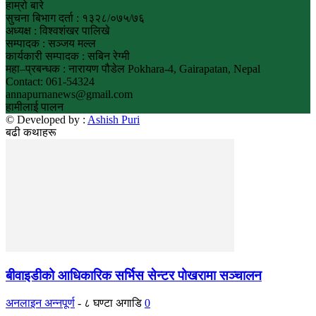
हाम्रो बारे
सुचना बिभाग दर्ता : १३२८/०७५/७६
अध्यक्ष : विश्वशंखर पालिखे
सम्पादक : सञ्जय मल्ल
कार्यकारी सम्पादक : सबिन रेग्मी
महा–प्रबन्धक : नारायण पौडेल Pokhara-4, Gairapatan, Nepal
Contact: 061-54324
annapurnanews@gmail.com
हामीलाई पालन
© Developed by :
Ashish Puri
बढी कथाहरू
बीवाइडीको आधिकारिक सर्भिस सेन्टर पोखरामा सञ्चालन
अनलाइन अन्नपूर्ण
-
८ घण्टा अगाडि
0