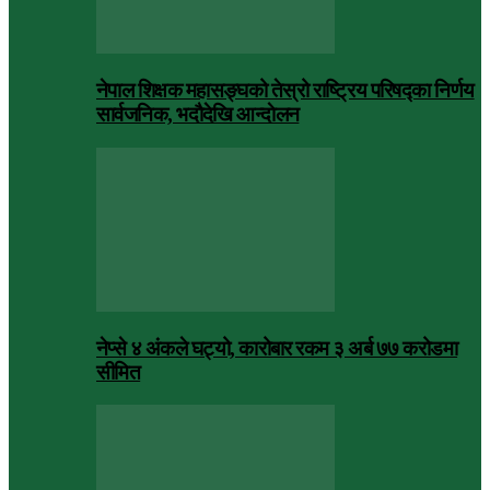
नेपाल शिक्षक महासङ्घको तेस्रो राष्ट्रिय परिषद्का निर्णय
सार्वजनिक, भदाैदेखि आन्दाेलन
नेप्से ४ अंकले घट्यो, कारोबार रकम ३ अर्ब ७७ करोडमा
सीमित