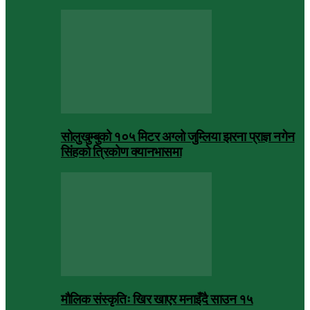
सोलुखुम्बुको १०५ मिटर अग्लो जुम्लिया झरना प्राज्ञ नगेन
सिंहको त्रिकोण क्यानभासमा
मौलिक संस्कृतिः खिर खाएर मनाइँदै साउन १५