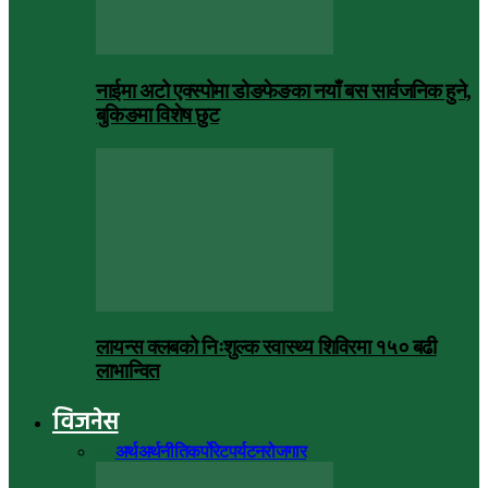
नाईमा अटो एक्स्पोमा डोङफेङका नयाँ बस सार्वजनिक हुने,
बुकिङमा विशेष छुट
लायन्स क्लबको निःशुल्क स्वास्थ्य शिविरमा १५० बढी
लाभान्वित
विजनेस
सबै
अर्थ
अर्थनीति
कर्पोरेट
पर्यटन
रोजगार