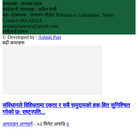
सम्पादक : सञ्जय मल्ल
कार्यकारी सम्पादक : सबिन रेग्मी
महा–प्रबन्धक : नारायण पौडेल Pokhara-4, Gairapatan, Nepal
Contact: 061-54324
annapurnanews@gmail.com
हामीलाई पालन
© Developed by :
Ashish Puri
बढी कथाहरू
संविधानले विविधतामा एकता र सबै समुदायको हक-हित सुनिश्चित
गरेको छ: राष्ट्रपति...
अनलाइन अन्नपूर्ण
-
५२ मिनेट अगाडि
0