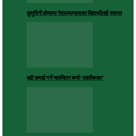
कुमुदिनी होम्समा नेदरल्याण्ड्सका विद्यार्थीलाई स्वागत
बढी कमाई गर्ने चलचित्र बन्यो ‘लालीबजार’