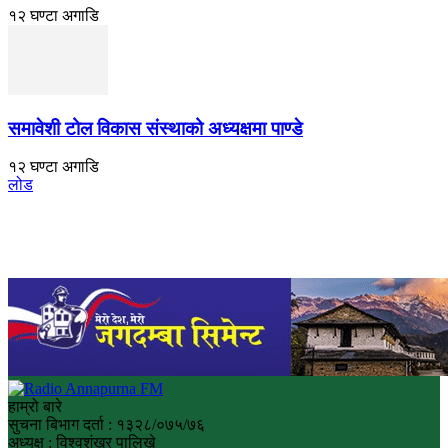
१२ घण्टा अगाडि
समावेशी टोल विकास संस्थाको अध्यक्षमा पाण्डे
१२ घण्टा अगाडि
लोड
हाम्रो बारे
सुचना बिभाग दर्ता : १३२८/०७५/७६
अध्यक्ष : विश्वशंखर पालिखे