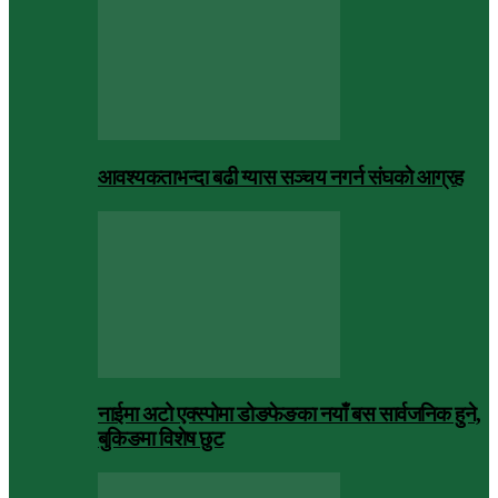
आवश्यकताभन्दा बढी ग्यास सञ्चय नगर्न संघकाे आग्रह
नाईमा अटो एक्स्पोमा डोङफेङका नयाँ बस सार्वजनिक हुने,
बुकिङमा विशेष छुट