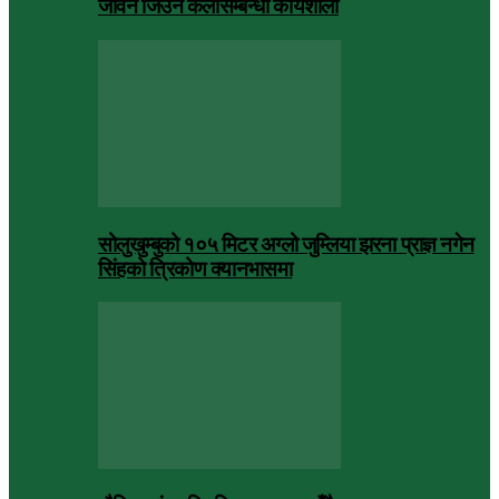
जीवन जिउने कलासम्बन्धी कार्यशाला
सोलुखुम्बुको १०५ मिटर अग्लो जुम्लिया झरना प्राज्ञ नगेन
सिंहको त्रिकोण क्यानभासमा