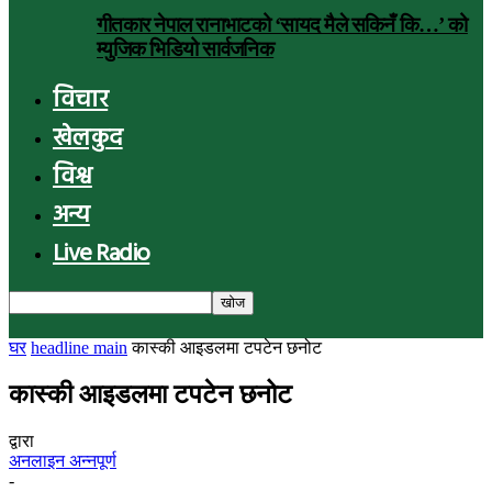
गीतकार नेपाल रानाभाटको ‘सायद मैले सकिनँ कि…’ को
म्युजिक भिडियो सार्वजनिक
विचार
खेलकुद
विश्व
अन्य
Live Radio
घर
headline main
कास्की आइडलमा टपटेन छनोट
कास्की आइडलमा टपटेन छनोट
द्वारा
अनलाइन अन्नपूर्ण
-