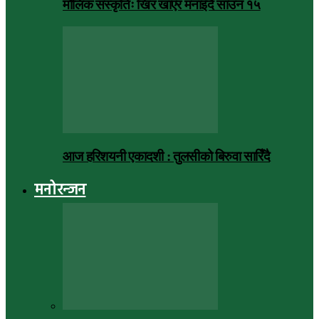
मौलिक संस्कृतिः खिर खाएर मनाइँदै साउन १५
आज हरिशयनी एकादशी : तुलसीको बिरुवा सारिँदै
मनोरन्जन