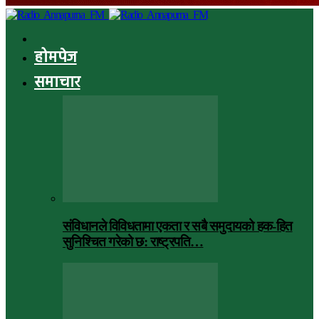
होमपेज
समाचार
संविधानले विविधतामा एकता र सबै समुदायको हक-हित
सुनिश्चित गरेको छ: राष्ट्रपति…