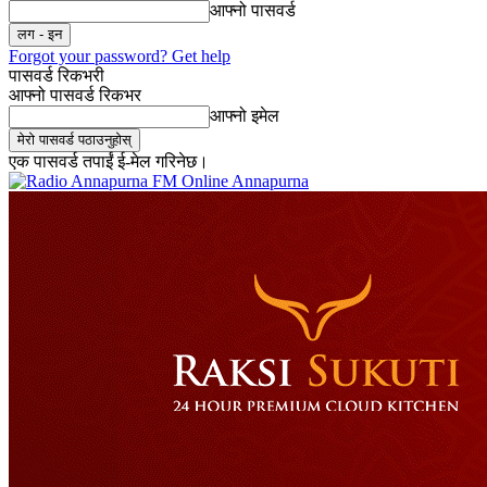
आफ्नो पासवर्ड
Forgot your password? Get help
पासवर्ड रिकभरी
आफ्नो पासवर्ड रिकभर
आफ्नो इमेल
एक पासवर्ड तपाईं ई-मेल गरिनेछ।
Online Annapurna