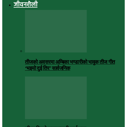
जीवनशैली
तीजको अवसरमा अम्बिका भण्डारीको भावुक तीज गीत
‘भइयो दुई तिर’ सार्वजनिक