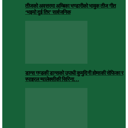
तीजको अवसरमा अम्बिका भण्डारीको भावुक तीज गीत
‘भइयो दुई तिर’ सार्वजनिक
डान्स गण्डकी डान्सको उपाधी कुमुदिनी होम्सकी सेफिका र
स्पाइरल ग्यालेक्सीकी सिरिना…