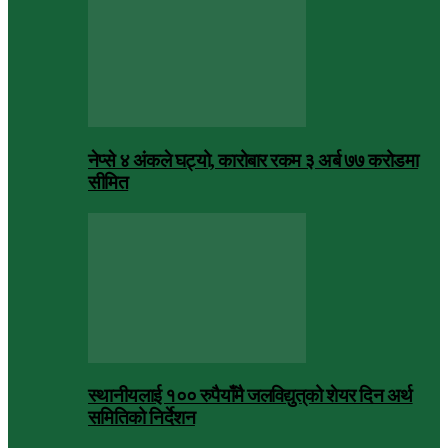
नेप्से ४ अंकले घट्यो, कारोबार रकम ३ अर्ब ७७ करोडमा
सीमित
स्थानीयलाई १०० रुपैयाँमै जलविद्युत्‌को शेयर दिन अर्थ
समितिको निर्देशन