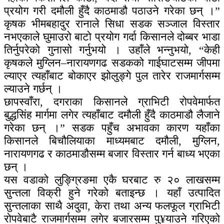
प्रयोग गरी दमौली हुँदै काठमाडौ पठाउने गरेका छन् ।”
कृषक भीमबहादुर रानाले सिधा सडक सञ्जाल विस्तार
नभएकाले घुमाउरो बाटो प्रयोग गर्दा किसानले दोब्बर भाडा
तिर्नुपरेको गुनासो गर्नुभयो । उहाँले भन्नुभयो, “केही
कृषकले मुग्लिन–नारायणगढ सडकको गाईघाटसम्म जीपमा
ल्याएर त्यहाँबाट बोकाएर झोलुङ्गे पुल तारेर राजमार्गसम्म
ल्याउने गर्छन् ।
छापस्वाँरा, दगराका किसानले ग्राभिटी रोपवेमार्फत
बुद्धसिंह मार्गमा लगेर त्यहाँबाट दमौली हुँदै काठमाडौ लैजाने
गरेका छन् ।” सडक पहुँच अभावका कारण यहाँका
किसानले बिचौलियाका माध्यमबाट दमौली, मुग्लिन,
नारायणगढ र काठमाडौसम्म बजार विस्तार गर्न बाध्य भएका
छन् ।
यस वडाको लुङ्ग्रिङमा एकै घरबाट रु २० लाखसम्म
सुन्तला विक्री हुने गरेको बताइन्छ । यहाँ उत्पादित
सुन्तलाका साथै अदुवा, केरा तथा अन्य फलफूल ग्राभिटी
रोपवेबाटै राजमार्गसम्म लगेर बजारसम्म पु¥याउने गरिएको