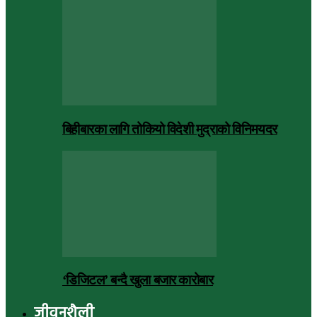
बिहीबारका लागि तोकियो विदेशी मुद्राको विनिमयदर
‘डिजिटल’ बन्दै खुला बजार कारोबार
जीवनशैली