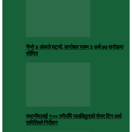
नेप्से ४ अंकले घट्यो, कारोबार रकम ३ अर्ब ७७ करोडमा
सीमित
स्थानीयलाई १०० रुपैयाँमै जलविद्युत्‌को शेयर दिन अर्थ
समितिको निर्देशन