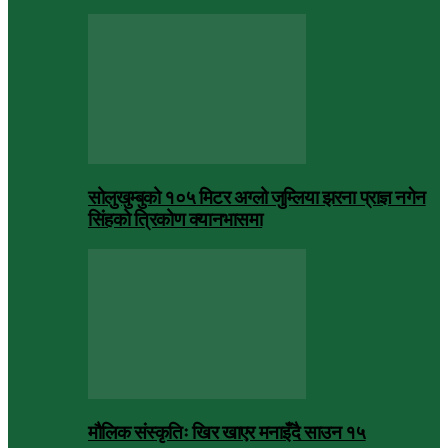
सोलुखुम्बुको १०५ मिटर अग्लो जुम्लिया झरना प्राज्ञ नगेन
सिंहको त्रिकोण क्यानभासमा
मौलिक संस्कृतिः खिर खाएर मनाइँदै साउन १५