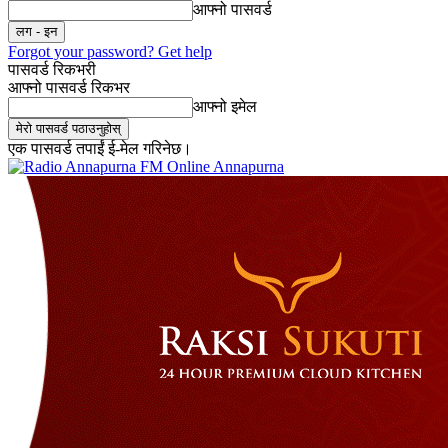
आफ्नो पासवर्ड
Forgot your password? Get help
पासवर्ड रिकभरी
आफ्नो पासवर्ड रिकभर
आफ्नो इमेल
एक पासवर्ड तपाईं ई-मेल गरिनेछ।
Online Annapurna