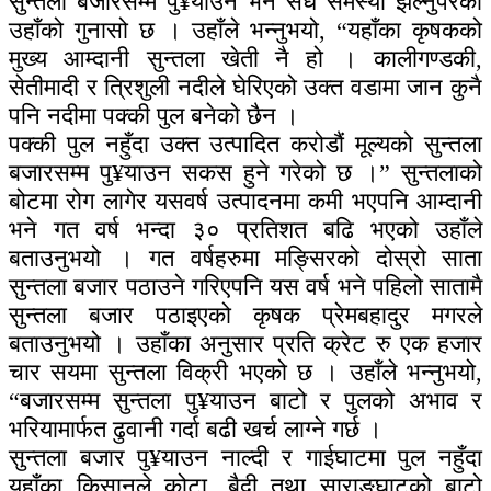
सुन्तला बजारसम्म पु¥याउन भने सधैं समस्या झेल्नुपरेको
उहाँको गुनासो छ । उहाँले भन्नुभयो, “यहाँका कृषकको
मुख्य आम्दानी सुन्तला खेती नै हो । कालीगण्डकी,
सेतीमादी र त्रिशुली नदीले घेरिएको उक्त वडामा जान कुनै
पनि नदीमा पक्की पुल बनेको छैन ।
पक्की पुल नहुँदा उक्त उत्पादित करोडौं मूल्यको सुन्तला
बजारसम्म पु¥याउन सकस हुने गरेको छ ।” सुन्तलाको
बोटमा रोग लागेर यसवर्ष उत्पादनमा कमी भएपनि आम्दानी
भने गत वर्ष भन्दा ३० प्रतिशत बढि भएको उहाँले
बताउनुभयो । गत वर्षहरुमा मङ्सिरको दोस्रो साता
सुन्तला बजार पठाउने गरिएपनि यस वर्ष भने पहिलो सातामै
सुन्तला बजार पठाइएको कृषक प्रेमबहादुर मगरले
बताउनुभयो । उहाँका अनुसार प्रति क्रेट रु एक हजार
चार सयमा सुन्तला विक्री भएको छ । उहाँले भन्नुभयो,
“बजारसम्म सुन्तला पु¥याउन बाटो र पुलको अभाव र
भरियामार्फत ढुवानी गर्दा बढी खर्च लाग्ने गर्छ ।
सुन्तला बजार पु¥याउन नाल्दी र गाईघाटमा पुल नहुँदा
यहाँका किसानले कोटा, बैदी तथा साराङघाटको बाटो