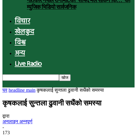
गीतकार नेपाल रानाभाटको ‘सायद मैले सकिनँ कि…’ को
म्युजिक भिडियो सार्वजनिक
विचार
खेलकुद
विश्व
अन्य
Live Radio
घर
headline main
कृषकलाई सुन्तला ढुवानी सधैंको समस्या
कृषकलाई सुन्तला ढुवानी सधैंको समस्या
द्वारा
अनलाइन अन्नपूर्ण
-
173