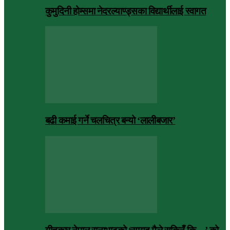
कुमुदिनी होम्समा नेदरल्याण्ड्सका विद्यार्थीलाई स्वागत
बढी कमाई गर्ने चलचित्र बन्यो ‘लालीबजार’