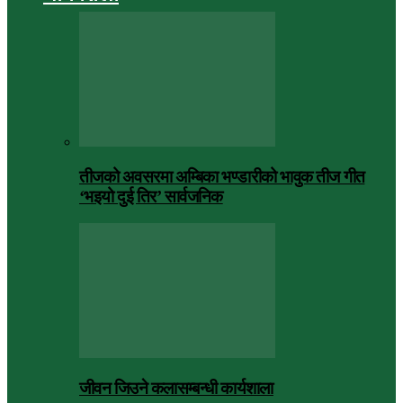
तीजको अवसरमा अम्बिका भण्डारीको भावुक तीज गीत
‘भइयो दुई तिर’ सार्वजनिक
जीवन जिउने कलासम्बन्धी कार्यशाला