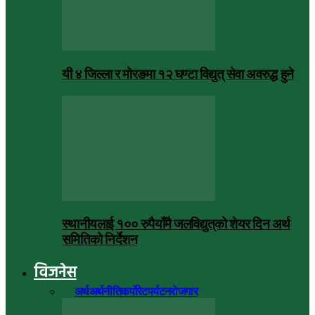
यी ४ जिल्ला र मोरङमा १२ घण्टा विद्युत् सेवा अवरुद्ध हुने
स्थानीयलाई १०० रुपैयाँमै जलविद्युत्‌को शेयर दिन अर्थ
समितिको निर्देशन
विजनेस
सबै
अर्थ
अर्थनीति
कर्पोरेट
पर्यटन
रोजगार