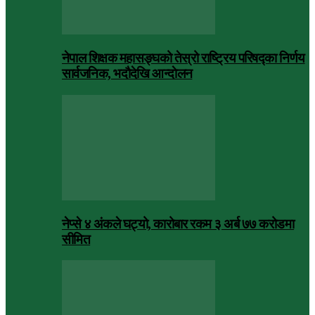
नेपाल शिक्षक महासङ्घको तेस्रो राष्ट्रिय परिषद्का निर्णय
सार्वजनिक, भदाैदेखि आन्दाेलन
नेप्से ४ अंकले घट्यो, कारोबार रकम ३ अर्ब ७७ करोडमा
सीमित