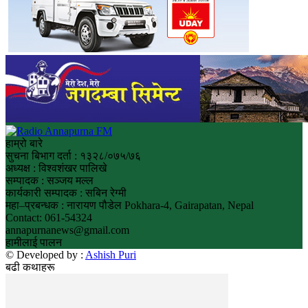
हाम्रो बारे
सुचना बिभाग दर्ता : १३२८/०७५/७६
अध्यक्ष : विश्वशंखर पालिखे
सम्पादक : सञ्जय मल्ल
कार्यकारी सम्पादक : सबिन रेग्मी
महा–प्रबन्धक : नारायण पौडेल Pokhara-4, Gairapatan, Nepal
Contact: 061-54324
annapurnanews@gmail.com
हामीलाई पालन
© Developed by :
Ashish Puri
बढी कथाहरू