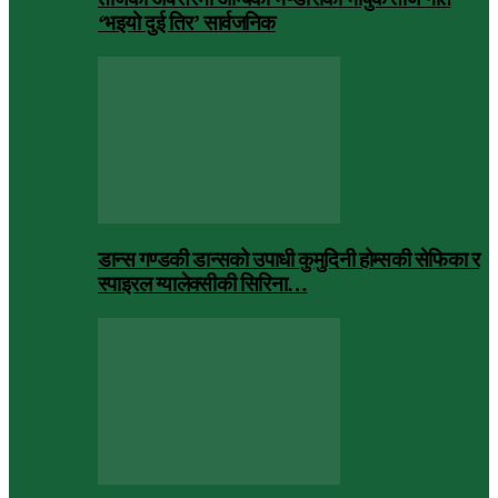
‘भइयो दुई तिर’ सार्वजनिक
डान्स गण्डकी डान्सको उपाधी कुमुदिनी होम्सकी सेफिका र
स्पाइरल ग्यालेक्सीकी सिरिना…