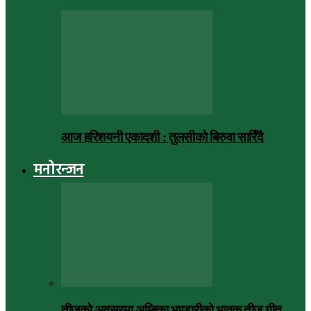
आज हरिशयनी एकादशी : तुलसीको बिरुवा सारिँदै
मनोरन्जन
तीजको अवसरमा अम्बिका भण्डारीको भावुक तीज गीत