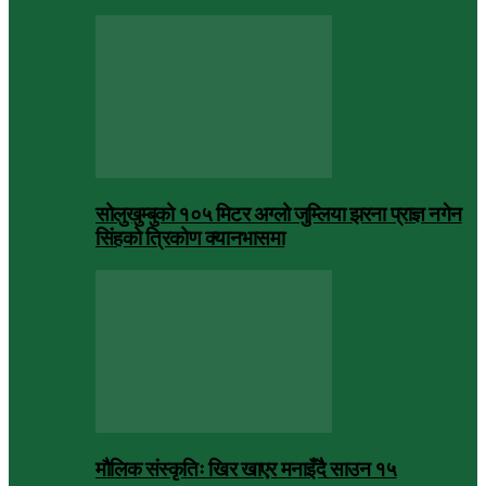
सोलुखुम्बुको १०५ मिटर अग्लो जुम्लिया झरना प्राज्ञ नगेन
सिंहको त्रिकोण क्यानभासमा
मौलिक संस्कृतिः खिर खाएर मनाइँदै साउन १५