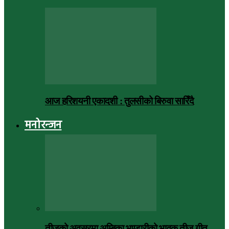
आज हरिशयनी एकादशी : तुलसीको बिरुवा सारिँदै
मनोरन्जन
तीजको अवसरमा अम्बिका भण्डारीको भावुक तीज गीत