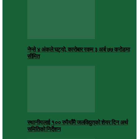
नेप्से ४ अंकले घट्यो, कारोबार रकम ३ अर्ब ७७ करोडमा
सीमित
स्थानीयलाई १०० रुपैयाँमै जलविद्युत्‌को शेयर दिन अर्थ
समितिको निर्देशन