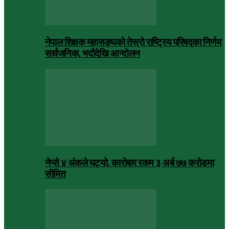
नेपाल शिक्षक महासङ्घको तेस्रो राष्ट्रिय परिषद्का निर्णय
सार्वजनिक, भदाैदेखि आन्दाेलन
नेप्से ४ अंकले घट्यो, कारोबार रकम ३ अर्ब ७७ करोडमा
सीमित