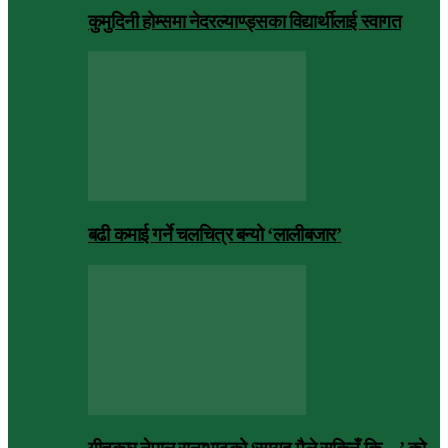
कुमुदिनी होम्समा नेदरल्याण्ड्सका विद्यार्थीलाई स्वागत
बढी कमाई गर्ने चलचित्र बन्यो ‘लालीबजार’