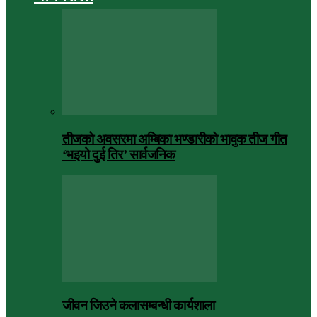
तीजको अवसरमा अम्बिका भण्डारीको भावुक तीज गीत
‘भइयो दुई तिर’ सार्वजनिक
जीवन जिउने कलासम्बन्धी कार्यशाला