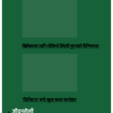
बिहीबारका लागि तोकियो विदेशी मुद्राको विनिमयदर
‘डिजिटल’ बन्दै खुला बजार कारोबार
जीवनशैली