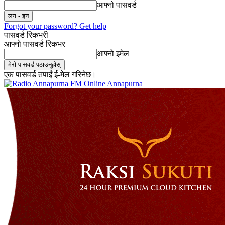
आफ्नो पासवर्ड
Forgot your password? Get help
पासवर्ड रिकभरी
आफ्नो पासवर्ड रिकभर
आफ्नो इमेल
एक पासवर्ड तपाईं ई-मेल गरिनेछ।
Online Annapurna