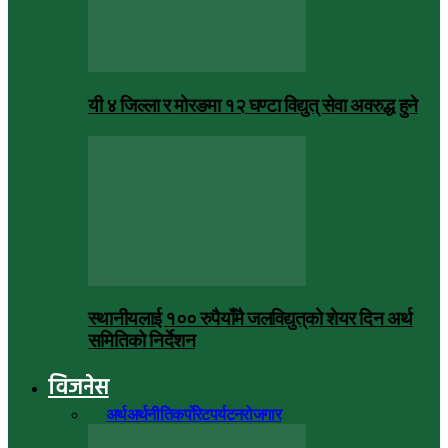
यी ४ जिल्ला र मोरङमा १२ घण्टा विद्युत् सेवा अवरुद्ध हुने
स्थानीयलाई १०० रुपैयाँमै जलविद्युत्‌को शेयर दिन अर्थ
समितिको निर्देशन
विजनेस
सबै
अर्थ
अर्थनीति
कर्पोरेट
पर्यटन
रोजगार