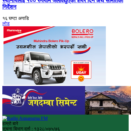
स्थानीयलाई १०० रुपैयाँमै जलविद्युत्‌को शेयर दिन अर्थ समितिको
निर्देशन
१६ घण्टा अगाडि
लोड
हाम्रो बारे
सुचना बिभाग दर्ता : १३२८/०७५/७६