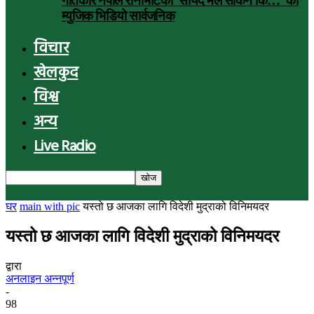
गीतकार नेपाल रानाभाटको ‘सायद मैले सकिनँ कि…’ को
म्युजिक भिडियो सार्वजनिक
विचार
खेलकुद
विश्व
अन्य
Live Radio
घर
main with pic
यस्तो छ आजका लागि विदेशी मुद्राको विनिमयदर
यस्तो छ आजका लागि विदेशी मुद्राको विनिमयदर
द्वारा
अनलाइन अन्नपूर्ण
-
98