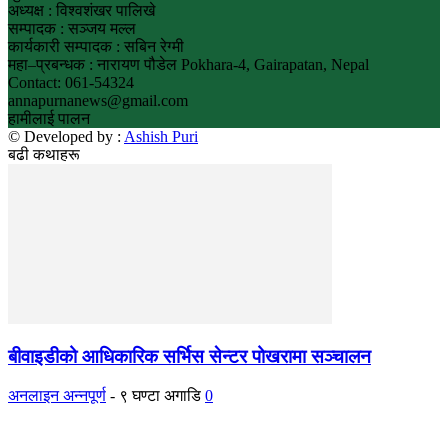
अध्यक्ष : विश्वशंखर पालिखे
सम्पादक : सञ्जय मल्ल
कार्यकारी सम्पादक : सबिन रेग्मी
महा–प्रबन्धक : नारायण पौडेल Pokhara-4, Gairapatan, Nepal
Contact: 061-54324
annapurnanews@gmail.com
हामीलाई पालन
© Developed by :
Ashish Puri
बढी कथाहरू
बीवाइडीको आधिकारिक सर्भिस सेन्टर पोखरामा सञ्चालन
अनलाइन अन्नपूर्ण
-
९ घण्टा अगाडि
0