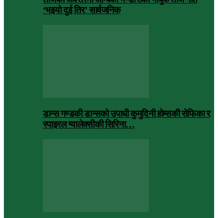
‘भइयो दुई तिर’ सार्वजनिक
डान्स गण्डकी डान्सको उपाधी कुमुदिनी होम्सकी सेफिका र
स्पाइरल ग्यालेक्सीकी सिरिना…