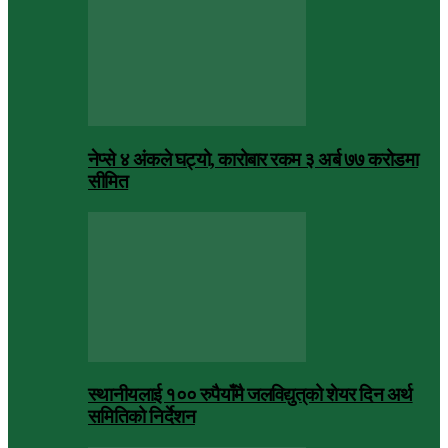
नेप्से ४ अंकले घट्यो, कारोबार रकम ३ अर्ब ७७ करोडमा
सीमित
स्थानीयलाई १०० रुपैयाँमै जलविद्युत्‌को शेयर दिन अर्थ
समितिको निर्देशन