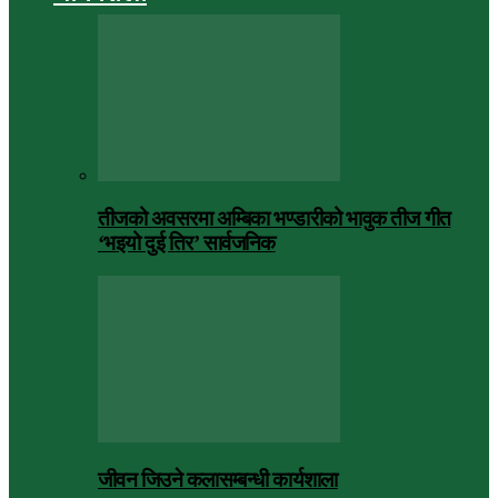
तीजको अवसरमा अम्बिका भण्डारीको भावुक तीज गीत
‘भइयो दुई तिर’ सार्वजनिक
जीवन जिउने कलासम्बन्धी कार्यशाला