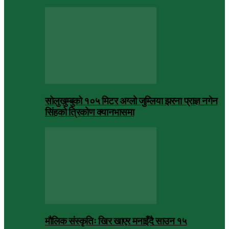
सोलुखुम्बुको १०५ मिटर अग्लो जुम्लिया झरना प्राज्ञ नगेन
सिंहको त्रिकोण क्यानभासमा
मौलिक संस्कृतिः खिर खाएर मनाइँदै साउन १५