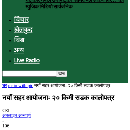
गीतकार नेपाल रानाभाटको ‘सायद मैले सकिनँ कि…’ को
म्युजिक भिडियो सार्वजनिक
विचार
खेलकुद
विश्व
अन्य
Live Radio
घर
main with pic
नयाँ सहर आयोजनाः २० किमी सडक कालोपत्र
नयाँ सहर आयोजनाः २० किमी सडक कालोपत्र
द्वारा
अनलाइन अन्नपूर्ण
-
106