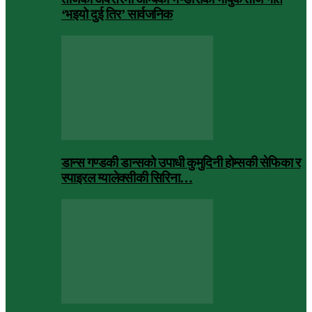
‘भइयो दुई तिर’ सार्वजनिक
डान्स गण्डकी डान्सको उपाधी कुमुदिनी होम्सकी सेफिका र
स्पाइरल ग्यालेक्सीकी सिरिना…