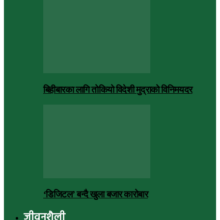
बिहीबारका लागि तोकियो विदेशी मुद्राको विनिमयदर
‘डिजिटल’ बन्दै खुला बजार कारोबार
जीवनशैली