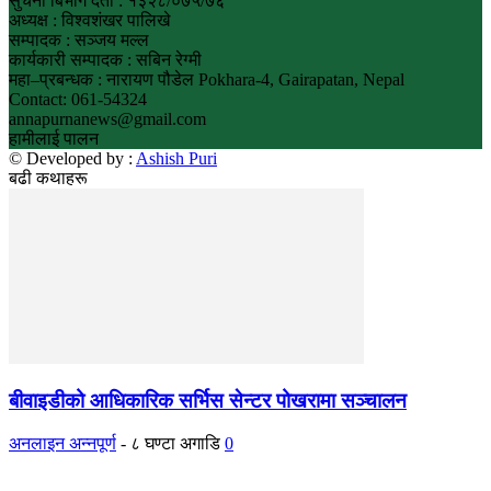
सुचना बिभाग दर्ता : १३२८/०७५/७६
अध्यक्ष : विश्वशंखर पालिखे
सम्पादक : सञ्जय मल्ल
कार्यकारी सम्पादक : सबिन रेग्मी
महा–प्रबन्धक : नारायण पौडेल Pokhara-4, Gairapatan, Nepal
Contact: 061-54324
annapurnanews@gmail.com
हामीलाई पालन
© Developed by :
Ashish Puri
बढी कथाहरू
बीवाइडीको आधिकारिक सर्भिस सेन्टर पोखरामा सञ्चालन
अनलाइन अन्नपूर्ण
-
८ घण्टा अगाडि
0