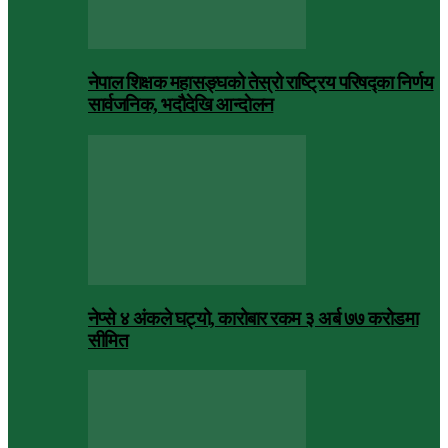
नेपाल शिक्षक महासङ्घको तेस्रो राष्ट्रिय परिषद्का निर्णय
सार्वजनिक, भदाैदेखि आन्दाेलन
नेप्से ४ अंकले घट्यो, कारोबार रकम ३ अर्ब ७७ करोडमा
सीमित