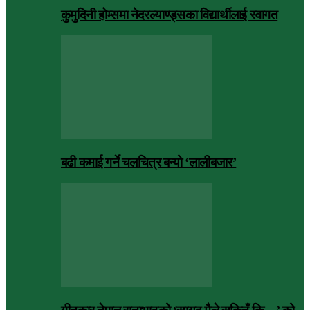
कुमुदिनी होम्समा नेदरल्याण्ड्सका विद्यार्थीलाई स्वागत
बढी कमाई गर्ने चलचित्र बन्यो ‘लालीबजार’