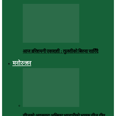
आज हरिशयनी एकादशी : तुलसीको बिरुवा सारिँदै
मनोरन्जन
तीजको अवसरमा अम्बिका भण्डारीको भावुक तीज गीत