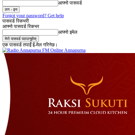
आफ्नो पासवर्ड
Forgot your password? Get help
पासवर्ड रिकभरी
आफ्नो पासवर्ड रिकभर
आफ्नो इमेल
एक पासवर्ड तपाईं ई-मेल गरिनेछ।
Online Annapurna