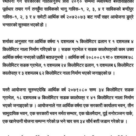
स्थापना गर्ने सरकारको नीतिअनुरुप विसं २०९० सम्ममा व्यवस्थित बस्तीसहितको
पूर्वाधार तयार गर्न तनहुँमा साविकको भानु गाविस–१, २, ३, ४ र साविकको बन्दीपुर
गाविस–१, २, ३ र ४ समेटी आर्थिक वर्ष २०७२÷७३ बाट नयाँ सहर आयोजना डुम्रे
भन्सारको सुरुवात भएको हो ।
शर्माका अनुसार गत आर्थिक वर्षमा १ दशमलब ५ किलोमिटर ढलान र १ दशमलब ४
किलोमिटर नाला निर्माण गरिएको छ । सडक ग्राभेल र सडक कालोपत्रको काम उक्त
आर्थिक वर्षमा नभएको उहाँले बताउनुभयो । आर्थिक वर्ष २०८०÷८१ मा ० दशमलब ७८
किलोमिटर सडक ग्राभेल, १ दशमलब २४ किलोमिटर ढलान, १ दशमलब ६ किलोमिटर
कालोपत्र र ३ दशमलब ६२ किलोमिटर नाला निर्माण भएको जनाइएको छ ।
यस्तै आयोजना सुरुभएदेखि आर्थिक वर्ष २०७९÷८० सम्म ३४ किलोमिटर सडक
ग्राभेल, १८ दशमलब ७ किलोमिटर सडक कालोपत्र र ४१ किलोमिटर नाला निर्माण
भएको जनाइएको छ । आयोजनाले गत आर्थिक वर्षमा एक सरकारी कार्यालय भवन, तीन
सामुदायिक भवन, एक सरकारी भवन मर्मत सम्भार, एक खेलमैदान, दुई मनोरञ्जन पार्क,
एक खानेपानी योजना सम्पन्न गरेको छ भने चार सय ३४ सौर्य बत्ती जडान गरेको छ ।