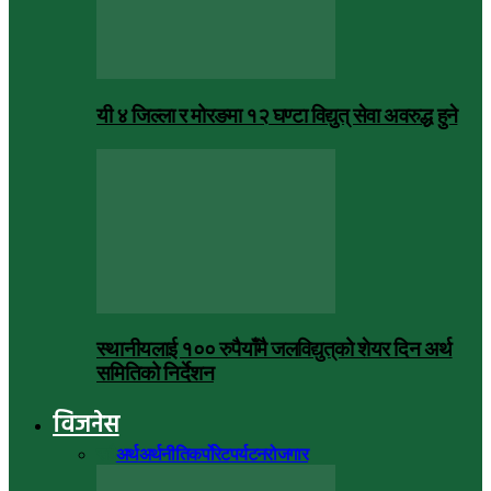
यी ४ जिल्ला र मोरङमा १२ घण्टा विद्युत् सेवा अवरुद्ध हुने
स्थानीयलाई १०० रुपैयाँमै जलविद्युत्‌को शेयर दिन अर्थ
समितिको निर्देशन
विजनेस
सबै
अर्थ
अर्थनीति
कर्पोरेट
पर्यटन
रोजगार