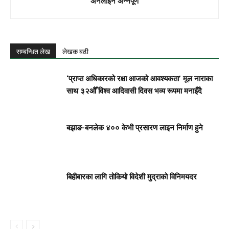
अनलाइन अन्नपूर्ण
सम्बन्धित लेख
लेखक बढी
‘प्राप्त अधिकारको रक्षा आजको आवश्यकता’ मूल नाराका
साथ ३२औँ विश्व आदिवासी दिवस भव्य रूपमा मनाइँदै
बझाङ-बनलेक ४०० केभी प्रसारण लाइन निर्माण हुने
बिहीबारका लागि तोकियो विदेशी मुद्राको विनिमयदर