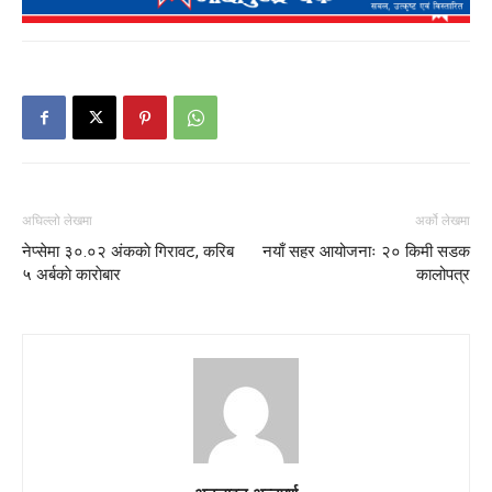
अघिल्लो लेखमा
अर्को लेखमा
नेप्सेमा ३०.०२ अंककाे गिरावट, करिब
नयाँ सहर आयोजनाः २० किमी सडक
५ अर्बकाे काराेबार
कालोपत्र