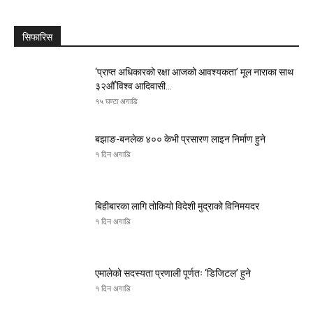
सिफारिस
‘प्राप्त अधिकारको रक्षा आजको आवश्यकता’ मूल नाराका साथ
३२औँ विश्व आदिवासी...
१५ घण्टा अगाडि
बझाङ-बनलेक ४०० केभी प्रसारण लाइन निर्माण हुने
१ दिन अगाडि
बिहीबारका लागि तोकियो विदेशी मुद्राको विनिमयदर
१ दिन अगाडि
एमालेको सदस्यता प्रणाली पूर्णतः ‘डिजिटल’ हुने
१ दिन अगाडि