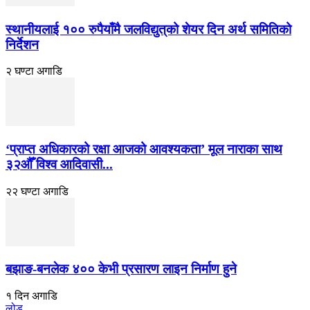
स्थानीयलाई १०० रुपैयाँमै जलविद्युत्‌को शेयर दिन अर्थ समितिको
निर्देशन
२ घण्टा अगाडि
‘प्राप्त अधिकारको रक्षा आजको आवश्यकता’ मूल नाराका साथ
३२औँ विश्व आदिवासी...
२२ घण्टा अगाडि
बझाङ-बनलेक ४०० केभी प्रसारण लाइन निर्माण हुने
१ दिन अगाडि
लोड