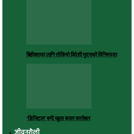
बिहीबारका लागि तोकियो विदेशी मुद्राको विनिमयदर
‘डिजिटल’ बन्दै खुला बजार कारोबार
जीवनशैली