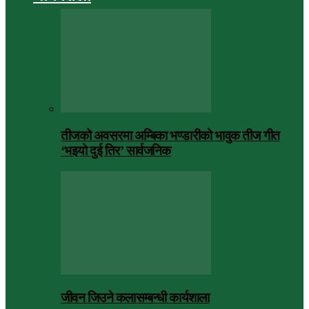
तीजको अवसरमा अम्बिका भण्डारीको भावुक तीज गीत
‘भइयो दुई तिर’ सार्वजनिक
जीवन जिउने कलासम्बन्धी कार्यशाला