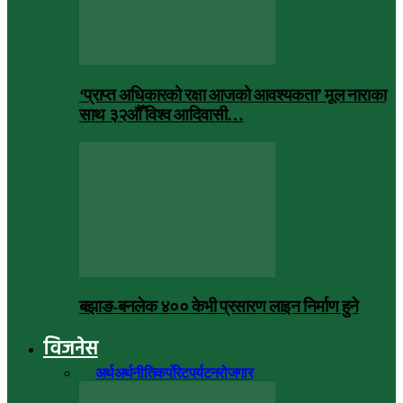
‘प्राप्त अधिकारको रक्षा आजको आवश्यकता’ मूल नाराका
साथ ३२औँ विश्व आदिवासी…
बझाङ-बनलेक ४०० केभी प्रसारण लाइन निर्माण हुने
विजनेस
सबै
अर्थ
अर्थनीति
कर्पोरेट
पर्यटन
रोजगार