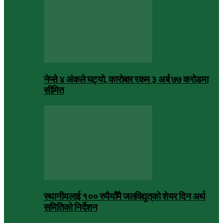
नेप्से ४ अंकले घट्यो, कारोबार रकम ३ अर्ब ७७ करोडमा
सीमित
स्थानीयलाई १०० रुपैयाँमै जलविद्युत्‌को शेयर दिन अर्थ
समितिको निर्देशन