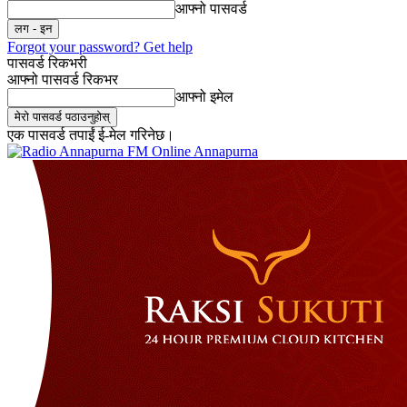
आफ्नो पासवर्ड
Forgot your password? Get help
पासवर्ड रिकभरी
आफ्नो पासवर्ड रिकभर
आफ्नो इमेल
एक पासवर्ड तपाईं ई-मेल गरिनेछ।
Online Annapurna