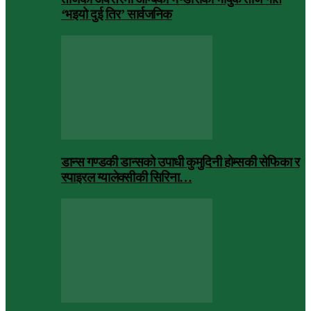
‘भइयो दुई तिर’ सार्वजनिक
डान्स गण्डकी डान्सको उपाधी कुमुदिनी होम्सकी सेफिका र
स्पाइरल ग्यालेक्सीकी सिरिना…