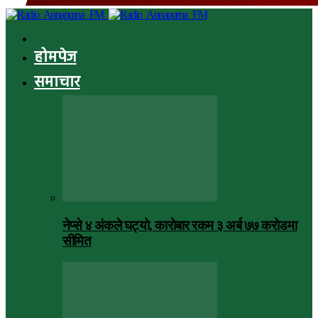
होमपेज
समाचार
नेप्से ४ अंकले घट्यो, कारोबार रकम ३ अर्ब ७७ करोडमा
सीमित