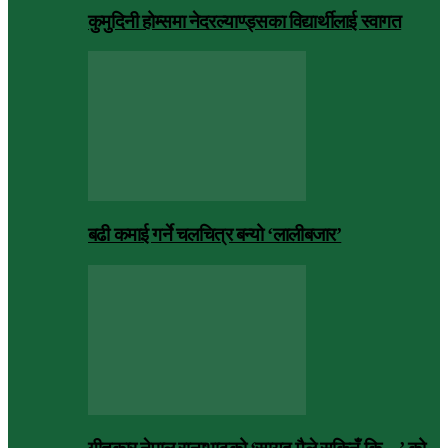
कुमुदिनी होम्समा नेदरल्याण्ड्सका विद्यार्थीलाई स्वागत
बढी कमाई गर्ने चलचित्र बन्यो ‘लालीबजार’