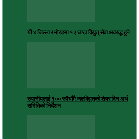
यी ४ जिल्ला र मोरङमा १२ घण्टा विद्युत् सेवा अवरुद्ध हुने
स्थानीयलाई १०० रुपैयाँमै जलविद्युत्‌को शेयर दिन अर्थ
समितिको निर्देशन