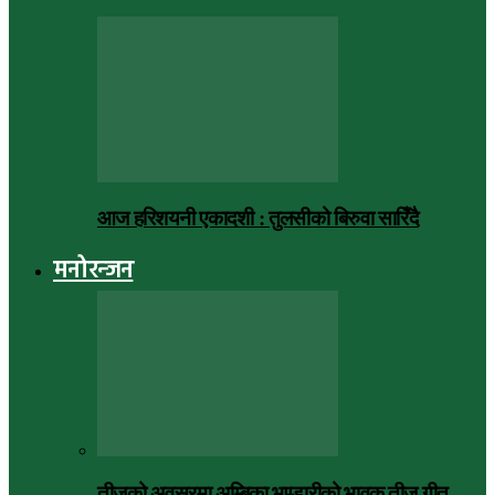
आज हरिशयनी एकादशी : तुलसीको बिरुवा सारिँदै
मनोरन्जन
तीजको अवसरमा अम्बिका भण्डारीको भावुक तीज गीत