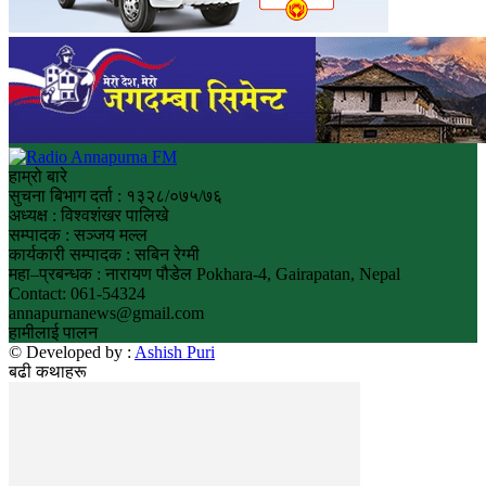
हाम्रो बारे
सुचना बिभाग दर्ता : १३२८/०७५/७६
अध्यक्ष : विश्वशंखर पालिखे
सम्पादक : सञ्जय मल्ल
कार्यकारी सम्पादक : सबिन रेग्मी
महा–प्रबन्धक : नारायण पौडेल Pokhara-4, Gairapatan, Nepal
Contact: 061-54324
annapurnanews@gmail.com
हामीलाई पालन
© Developed by :
Ashish Puri
बढी कथाहरू