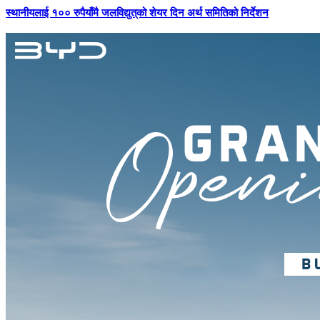
स्थानीयलाई १०० रुपैयाँमै जलविद्युत्‌को शेयर दिन अर्थ समितिको निर्देशन