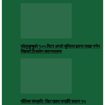
सोलुखुम्बुको १०५ मिटर अग्लो जुम्लिया झरना प्राज्ञ नगेन
सिंहको त्रिकोण क्यानभासमा
मौलिक संस्कृतिः खिर खाएर मनाइँदै साउन १५