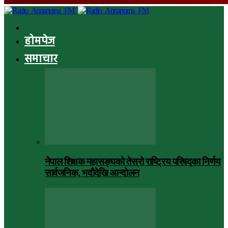
होमपेज
समाचार
नेपाल शिक्षक महासङ्घको तेस्रो राष्ट्रिय परिषद्का निर्णय
सार्वजनिक, भदाैदेखि आन्दाेलन