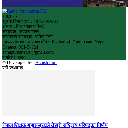
हाम्रो बारे
सुचना बिभाग दर्ता : १३२८/०७५/७६
अध्यक्ष : विश्वशंखर पालिखे
सम्पादक : सञ्जय मल्ल
कार्यकारी सम्पादक : सबिन रेग्मी
महा–प्रबन्धक : नारायण पौडेल Pokhara-4, Gairapatan, Nepal
Contact: 061-54324
annapurnanews@gmail.com
हामीलाई पालन
© Developed by :
Ashish Puri
बढी कथाहरू
नेपाल शिक्षक महासङ्घको तेस्रो राष्ट्रिय परिषद्का निर्णय