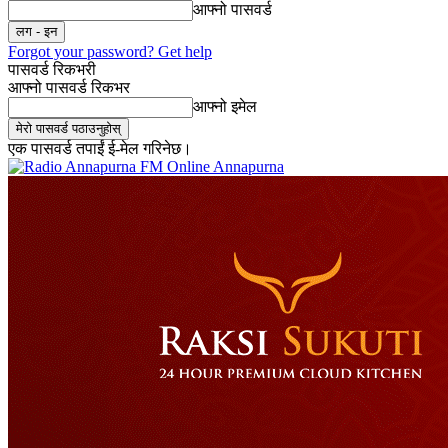
आफ्नो पासवर्ड
Forgot your password? Get help
पासवर्ड रिकभरी
आफ्नो पासवर्ड रिकभर
आफ्नो इमेल
एक पासवर्ड तपाईं ई-मेल गरिनेछ।
Online Annapurna