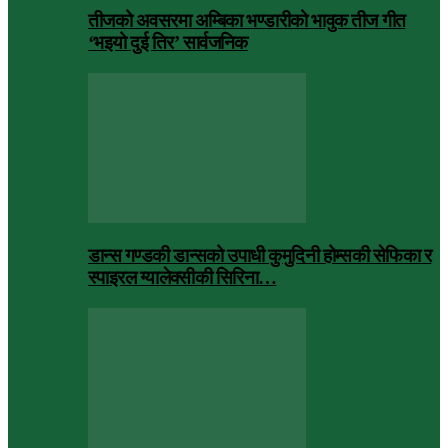
तीजको अवसरमा अम्बिका भण्डारीको भावुक तीज गीत
‘भइयो दुई तिर’ सार्वजनिक
डान्स गण्डकी डान्सको उपाधी कुमुदिनी होम्सकी सेफिका र
स्पाइरल ग्यालेक्सीकी सिरिना…