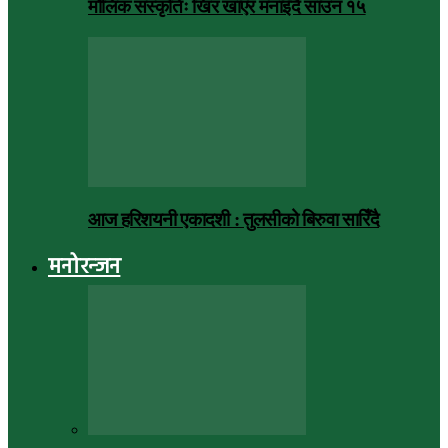
मौलिक संस्कृतिः खिर खाएर मनाइँदै साउन १५
आज हरिशयनी एकादशी : तुलसीको बिरुवा सारिँदै
मनोरन्जन