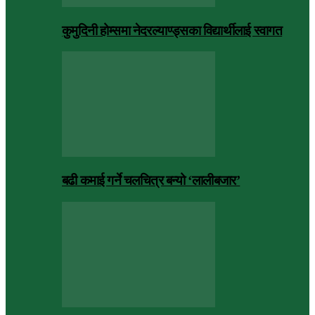
कुमुदिनी होम्समा नेदरल्याण्ड्सका विद्यार्थीलाई स्वागत
बढी कमाई गर्ने चलचित्र बन्यो ‘लालीबजार’