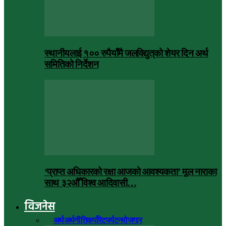
स्थानीयलाई १०० रुपैयाँमै जलविद्युत्‌को शेयर दिन अर्थ
समितिको निर्देशन
‘प्राप्त अधिकारको रक्षा आजको आवश्यकता’ मूल नाराका
साथ ३२औँ विश्व आदिवासी…
विजनेस
सबै
अर्थ
अर्थनीति
कर्पोरेट
पर्यटन
रोजगार