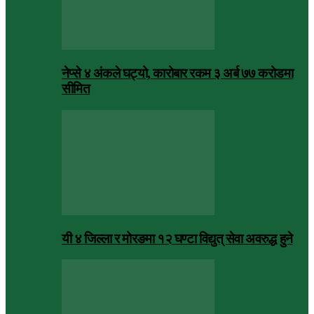
नेप्से ४ अंकले घट्यो, कारोबार रकम ३ अर्ब ७७ करोडमा
सीमित
यी ४ जिल्ला र मोरङमा १२ घण्टा विद्युत् सेवा अवरुद्ध हुने