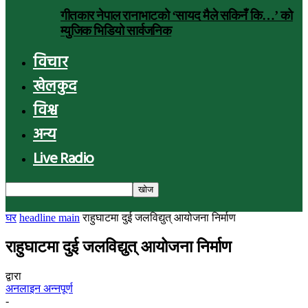
गीतकार नेपाल रानाभाटको ‘सायद मैले सकिनँ कि…’ को
म्युजिक भिडियो सार्वजनिक
विचार
खेलकुद
विश्व
अन्य
Live Radio
घर
headline main
राहुघाटमा दुई जलविद्युत् आयोजना निर्माण
राहुघाटमा दुई जलविद्युत् आयोजना निर्माण
द्वारा
अनलाइन अन्नपूर्ण
-