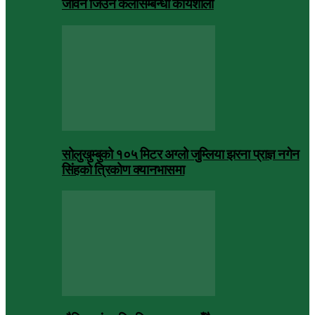
जीवन जिउने कलासम्बन्धी कार्यशाला
सोलुखुम्बुको १०५ मिटर अग्लो जुम्लिया झरना प्राज्ञ नगेन
सिंहको त्रिकोण क्यानभासमा