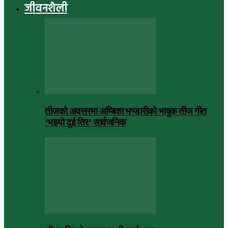
जीवनशैली
तीजको अवसरमा अम्बिका भण्डारीको भावुक तीज गीत
‘भइयो दुई तिर’ सार्वजनिक