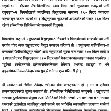
भएको छ । बाँधबाट पाँच किलोमिटर ३०० मिटर लामो सुरुङबाट ल्याइएको पानी
रघुगङ्गा–७ चिमखोलाको बगरस्थित विद्युतगृहमा खसाल्न ९५० मिटर पेनस्टक
पाइपलाइन जडान भएको छ । विद्युत्गृहबाट सुरुङको आउटलेटको उचाइ ३६० मिटर
रहेको इञ्जिनियर तिमिल्सिनाले जानकारी दिनुभयो ।
चिमखोला–मङ्गले–राहुघाटको विद्युत्गृहबाट निस्कने र चिमखोलाको बगरखोलाको पानी
प्रयोग गरेर अपर राहुघाटबाट विद्युत् उत्पादन गरिएको हो । रघुगङ्गा गाउँपालिका–४
दग्नामको फेदीमा विद्युत्गृह रहेको अपर राहुघाटको सुरुङ चार हजार ९०० मिटर लामो छ
। आउटलेटबाट विद्युत्गृहसम्म ६८० मिटर लामो पेनस्टक पाइपलाइन जडान भएको छ ।
“दुईवटै आयोजनाको इलेक्ट्रोमेकानिकल ठेकेदार एभरेष्ट हाइड्रो हो भने
हाइड्रोमेकानिकल ठेकेदार माछापुच्छ्रे« मेटल एण्ड मेसिनरी हो ।
यी आयोजनाको सिभिल ठेकेदार रामेछाप शेर्पा कन्स्ट्रक्सन हो । साउथ एशियन
इन्फ्रास्ट्रक्चरले सुरुङ बनाएको हो”, इञ्जिनियर तिमिल्सिनाले भन्नुभयो । राहुघाटको
सहायक ठूलोखोलामा संयुक्त ऊर्जा लिमिटेडले निर्माण गरेको २१ दशमलव तीन मेगावाट
क्षमताको ठूलोखोला जलविद्युत् आयोजनाले गत भदौदेखि व्यावसायिक उत्पादन थालेको
थियो । बन्दीस्थित ठूलोखोलाको विद्युत्गृहबाट चिमखोलास्थित चिमखोला–राहुघाट–