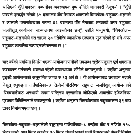
थालिएको तुँदी पावरका कम्पनीका व्यवस्थापक पुष्प डाँगीले जानकारी दिनुभयो । “तुँदी
पावरले प्रवर्द्धन गरेको ३५ दशमलव पाँच मेगावाट क्षमताको चिमखोला–राहुघाट–मङ्गले
र त्यसको ‘क्यासकेड’का रूपमा ४८ दशमलव पाँच मेगावाट क्षमताको अपर राहुघाट
जलविद्युत् आयोजना सञ्चालनमा आइसकेका छन्”, उहाँले भन्नुभयो, “चिमखोला–
राहुघाट–मङ्गलेले गत साउन २० गतेदेखि व्यापारिक उत्पादन सुरु गरेको हो भने अपर
राहुघाट व्यापारिक उत्पादनको चरणमा छ ।”
चार वर्षको अवधिमा निर्माण भएका आयोजना पानीको उपलब्ध स्रोतअनुसार पूर्ण क्षमतामा
सञ्चालन गर्नसक्ने अवस्था रहेको व्यवस्थापक डाँगीले बताउनुभयो । उहाँका अनुसार
दुईवटै आयोजनाको अनुमानित लागत रु १३ अर्ब हो । यी आयोजनाबाट उत्पादन भएको
विद्युत् रघुगङ्गा गाउँपालिका–३ तिल्केनीचौरस्थित राहुघाट जलविद्युत् आयोजनाको
‘स्विचयार्ड’बाट अस्थायी रूपमा राष्ट्रिय प्रणालीमा जोडिएको आवासीय इञ्जिनियर
प्रकाश तिमिल्सिनाले बताउनुभयो । उहाँका अनुसार चिमखोलाबाट राहुघाटसम्म ३९ वटा
टावर निर्माण भएका छन् ।
चिमखोला–राहुघाट–मङ्गलेको रघुगङ्गा गाउँपालिका–८ बन्दीमा बाँध र नजिकै ११०
मिटर लामो, आठ मिटर अग्लो र ३० मिटर चौडाई भएको पानी थिग्रयाउने पोखरी निर्माण