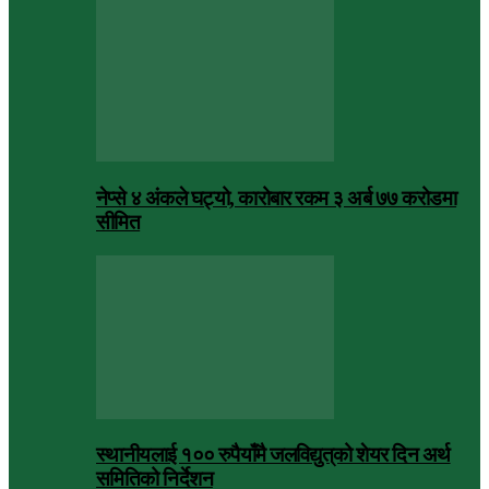
नेप्से ४ अंकले घट्यो, कारोबार रकम ३ अर्ब ७७ करोडमा
सीमित
स्थानीयलाई १०० रुपैयाँमै जलविद्युत्‌को शेयर दिन अर्थ
समितिको निर्देशन