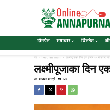
Online
Annapurna
होमपेज
समाचार
विजनेस
जी
घर
headline main
लक्ष्मीपूजाका दिन एक हजार १५ मेगावाट बिज
लक्ष्मीपूजाका दिन ए
द्वारा
अनलाइन अन्नपूर्ण
-
220