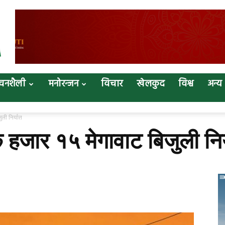
वनशैली
मनोरन्जन
विचार
खेलकुद
विश्व
अन्य
ुली निर्यात
क हजार १५ मेगावाट बिजुली निर