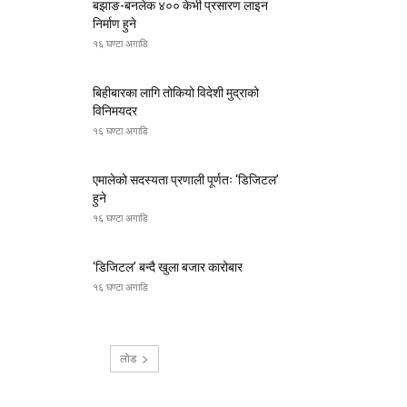
बझाङ-बनलेक ४०० केभी प्रसारण लाइन
निर्माण हुने
१६ घण्टा अगाडि
बिहीबारका लागि तोकियो विदेशी मुद्राको
विनिमयदर
१६ घण्टा अगाडि
एमालेको सदस्यता प्रणाली पूर्णतः ‘डिजिटल’
हुने
१६ घण्टा अगाडि
‘डिजिटल’ बन्दै खुला बजार कारोबार
१६ घण्टा अगाडि
लोड