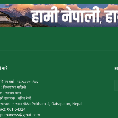
ो बारे
ह
 बिभाग दर्ता : १३२८/०७५/७६
ष : विश्वशंखर पालिखे
दक : सञ्जय मल्ल
ारी सम्पादक : सबिन रेग्मी
्रबन्धक : नारायण पौडेल Pokhara-4, Gairapatan, Nepal
act: 061-54324
apurnanews@gmail.com