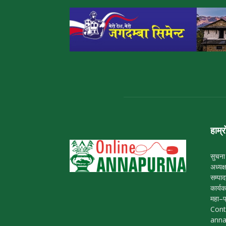
हाम्र
सुचना
अध्यक्
सम्पा
कार्यक
महा–प
Cont
ann