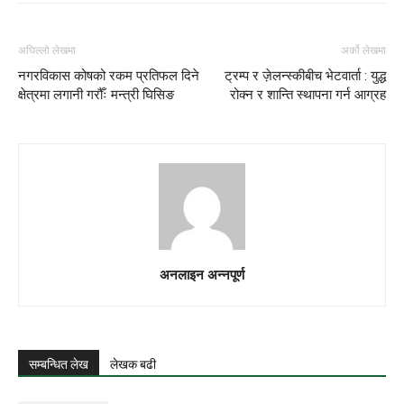
अघिल्लो लेखमा
अर्को लेखमा
नगरविकास कोषको रकम प्रतिफल दिने
ट्रम्प र ज़ेलन्स्कीबीच भेटवार्ता : युद्ध
क्षेत्रमा लगानी गरौँः मन्त्री घिसिङ
रोक्न र शान्ति स्थापना गर्न आग्रह
अनलाइन अन्नपूर्ण
सम्बन्धित लेख
लेखक बढी