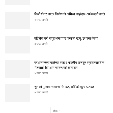
निजी क्षेत्र राष्ट्र निर्माणको अभिन्न साझेदार-अर्थमन्त्री वाग्ले
२ घण्टा अगाडि
पहिरोमा परी बागुइओमा चार जनाको मृत्यु, छ जना बेपत्ता
३ घण्टा अगाडि
प्रधानमन्त्री बालेन्द्र शाह र भारतीय राजदूत श्रीवास्तवबीच
भेटवार्ता, द्विपक्षीय सम्बन्धबारे छलफल
५ घण्टा अगाडि
सुनको मूल्यमा सामान्य गिरावट, चाँदीको मूल्य घटबढ
५ घण्टा अगाडि
लोड