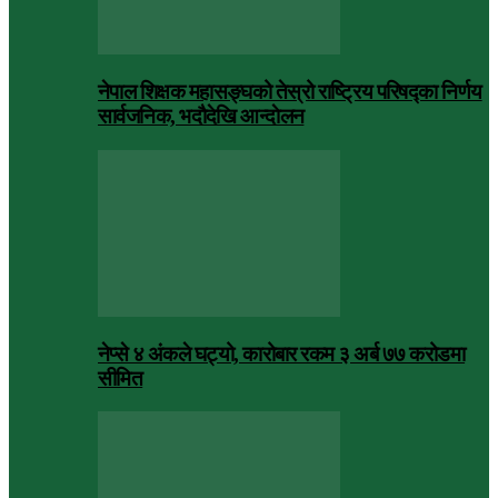
नेपाल शिक्षक महासङ्घको तेस्रो राष्ट्रिय परिषद्का निर्णय
सार्वजनिक, भदाैदेखि आन्दाेलन
नेप्से ४ अंकले घट्यो, कारोबार रकम ३ अर्ब ७७ करोडमा
सीमित