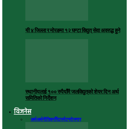
यी ४ जिल्ला र मोरङमा १२ घण्टा विद्युत् सेवा अवरुद्ध हुने
स्थानीयलाई १०० रुपैयाँमै जलविद्युत्‌को शेयर दिन अर्थ
समितिको निर्देशन
विजनेस
सबै
अर्थ
अर्थनीति
कर्पोरेट
पर्यटन
रोजगार