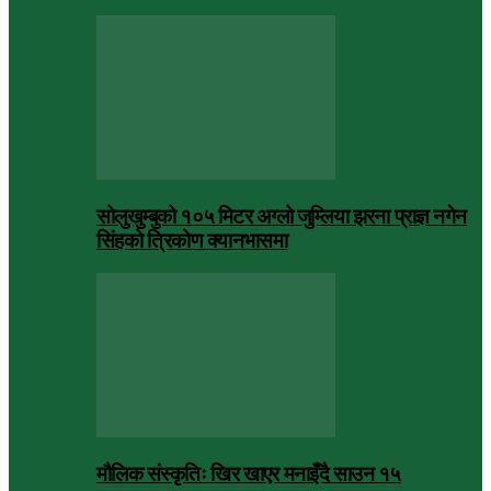
सोलुखुम्बुको १०५ मिटर अग्लो जुम्लिया झरना प्राज्ञ नगेन
सिंहको त्रिकोण क्यानभासमा
मौलिक संस्कृतिः खिर खाएर मनाइँदै साउन १५