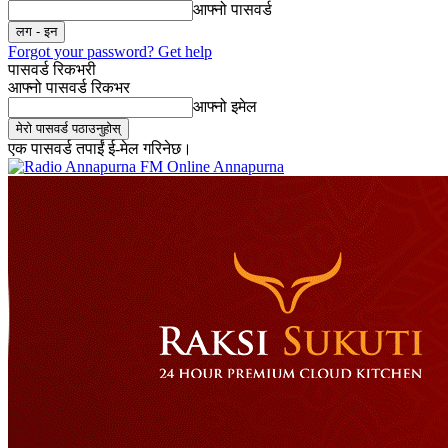
आफ्नो पासवर्ड
Forgot your password? Get help
पासवर्ड रिकभरी
आफ्नो पासवर्ड रिकभर
आफ्नो इमेल
एक पासवर्ड तपाईं ई-मेल गरिनेछ।
Online Annapurna