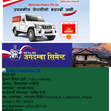
हाम्रो बारे
सुचना बिभाग दर्ता : १३२८/०७५/७६
अध्यक्ष : विश्वशंखर पालिखे
सम्पादक : सञ्जय मल्ल
कार्यकारी सम्पादक : सबिन रेग्मी
महा–प्रबन्धक : नारायण पौडेल Pokhara-4, Gairapatan, Nepal
Contact: 061-54324
annapurnanews@gmail.com
हामीलाई पालन