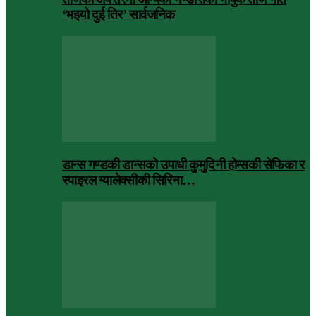
‘भइयो दुई तिर’ सार्वजनिक
डान्स गण्डकी डान्सको उपाधी कुमुदिनी होम्सकी सेफिका र
स्पाइरल ग्यालेक्सीकी सिरिना…