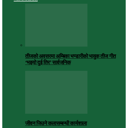
तीजको अवसरमा अम्बिका भण्डारीको भावुक तीज गीत
‘भइयो दुई तिर’ सार्वजनिक
जीवन जिउने कलासम्बन्धी कार्यशाला