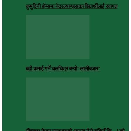
कुमुदिनी होम्समा नेदरल्याण्ड्सका विद्यार्थीलाई स्वागत
बढी कमाई गर्ने चलचित्र बन्यो ‘लालीबजार’