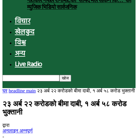
गीतकार नेपाल रानाभाटको ‘सायद मैले सकिनँ कि…’ को
म्युजिक भिडियो सार्वजनिक
विचार
खेलकुद
विश्व
अन्य
Live Radio
घर
headline main
२३ अर्ब २२ करोडको बीमा दाबी, १ अर्ब ५८ करोड भुक्तानी
२३ अर्ब २२ करोडको बीमा दाबी, १ अर्ब ५८ करोड
भुक्तानी
द्वारा
अनलाइन अन्नपूर्ण
-