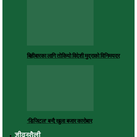
बिहीबारका लागि तोकियो विदेशी मुद्राको विनिमयदर
‘डिजिटल’ बन्दै खुला बजार कारोबार
जीवनशैली