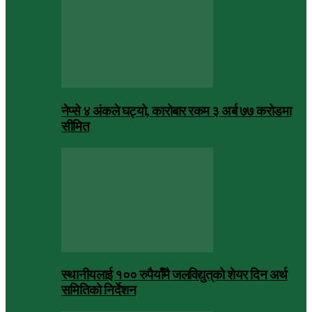
नेप्से ४ अंकले घट्यो, कारोबार रकम ३ अर्ब ७७ करोडमा
सीमित
स्थानीयलाई १०० रुपैयाँमै जलविद्युत्‌को शेयर दिन अर्थ
समितिको निर्देशन