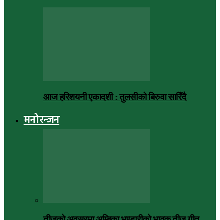
आज हरिशयनी एकादशी : तुलसीको बिरुवा सारिँदै
मनोरन्जन
तीजको अवसरमा अम्बिका भण्डारीको भावुक तीज गीत