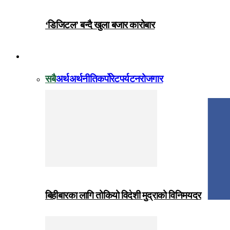
‘डिजिटल’ बन्दै खुला बजार कारोबार
विजनेस
सबै
अर्थ
अर्थनीति
कर्पोरेट
पर्यटन
रोजगार
बिहीबारका लागि तोकियो विदेशी मुद्राको विनिमयदर