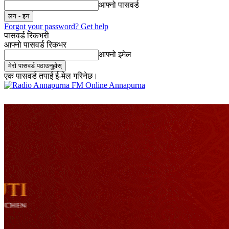
आफ्नो पासवर्ड
Forgot your password? Get help
पासवर्ड रिकभरी
आफ्नो पासवर्ड रिकभर
आफ्नो इमेल
एक पासवर्ड तपाईं ई-मेल गरिनेछ।
Online Annapurna