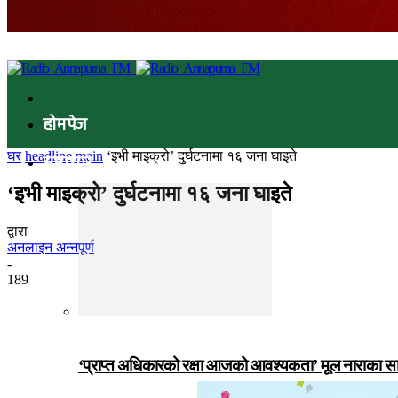
होमपेज
घर
headline main
‘इभी माइक्रो’ दुर्घटनामा १६ जना घाइते
समाचार
‘इभी माइक्रो’ दुर्घटनामा १६ जना घाइते
द्वारा
अनलाइन अन्नपूर्ण
-
189
‘प्राप्त अधिकारको रक्षा आजको आवश्यकता’ मूल नाराका