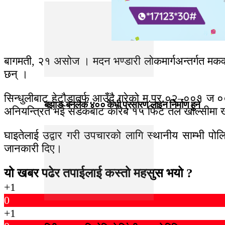
बागमती, २१ असोज । मदन भण्डारी लोकमार्गअन्तर्गत मकव
छन् ।
सिन्धुलीबाट हेटाैडातर्फ आउँदै गरेको म.प्र.०२–००१ ज
बझाङ-बनलेक ४०० केभी प्रसारण लाइन निर्माण हुने
अनियन्त्रित भई सडकबाट करिब १५ फिट तल खोल्सीमा खस
घाइतेलाई उद्वार गरी उपचारको लागि स्थानीय साम्भी पो
जानकारी दिए।
यो खबर पढेर तपाईलाई कस्तो महसुस भयो ?
+1
0
+1