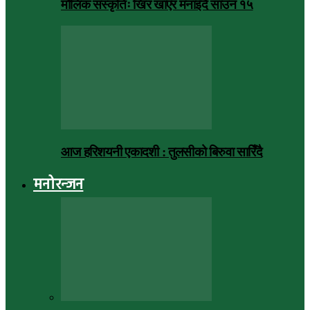
मौलिक संस्कृतिः खिर खाएर मनाइँदै साउन १५
आज हरिशयनी एकादशी : तुलसीको बिरुवा सारिँदै
मनोरन्जन