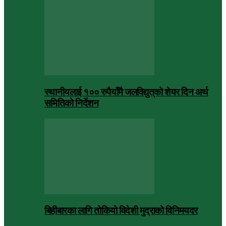
स्थानीयलाई १०० रुपैयाँमै जलविद्युत्‌को शेयर दिन अर्थ
समितिको निर्देशन
बिहीबारका लागि तोकियो विदेशी मुद्राको विनिमयदर