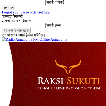
आफ्नो पासवर्ड
Forgot your password? Get help
पासवर्ड रिकभरी
आफ्नो पासवर्ड रिकभर
आफ्नो इमेल
एक पासवर्ड तपाईं ई-मेल गरिनेछ।
Online Annapurna