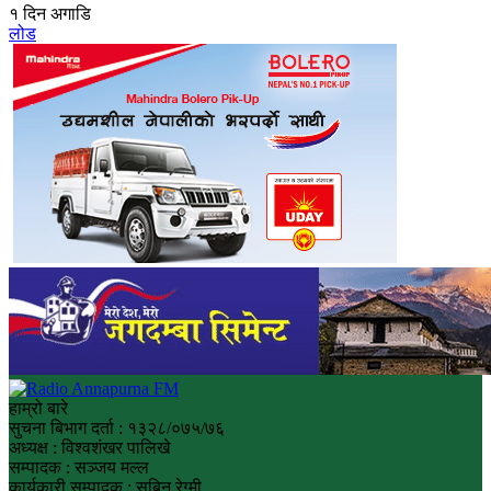
१ दिन अगाडि
लोड
हाम्रो बारे
सुचना बिभाग दर्ता : १३२८/०७५/७६
अध्यक्ष : विश्वशंखर पालिखे
सम्पादक : सञ्जय मल्ल
कार्यकारी सम्पादक : सबिन रेग्मी