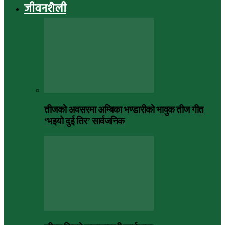
जीवनशैली
तीजको अवसरमा अम्बिका भण्डारीको भावुक तीज गीत
‘भइयो दुई तिर’ सार्वजनिक