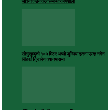
जीवन जिउने कलासम्बन्धी कार्यशाला
सोलुखुम्बुको १०५ मिटर अग्लो जुम्लिया झरना प्राज्ञ नगेन
सिंहको त्रिकोण क्यानभासमा