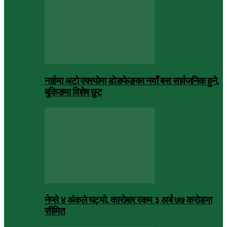
नाईमा अटो एक्स्पोमा डोङफेङका नयाँ बस सार्वजनिक हुने,
बुकिङमा विशेष छुट
नेप्से ४ अंकले घट्यो, कारोबार रकम ३ अर्ब ७७ करोडमा
सीमित