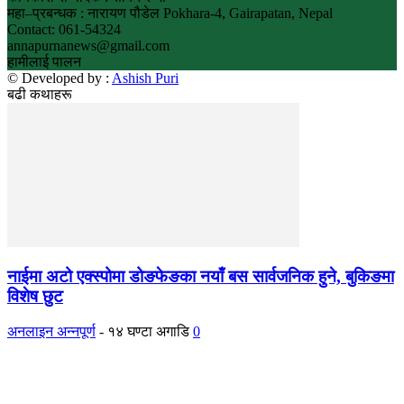
महा–प्रबन्धक : नारायण पौडेल Pokhara-4, Gairapatan, Nepal
Contact: 061-54324
annapurnanews@gmail.com
हामीलाई पालन
© Developed by :
Ashish Puri
बढी कथाहरू
नाईमा अटो एक्स्पोमा डोङफेङका नयाँ बस सार्वजनिक हुने, बुकिङमा
विशेष छुट
अनलाइन अन्नपूर्ण
-
१४ घण्टा अगाडि
0