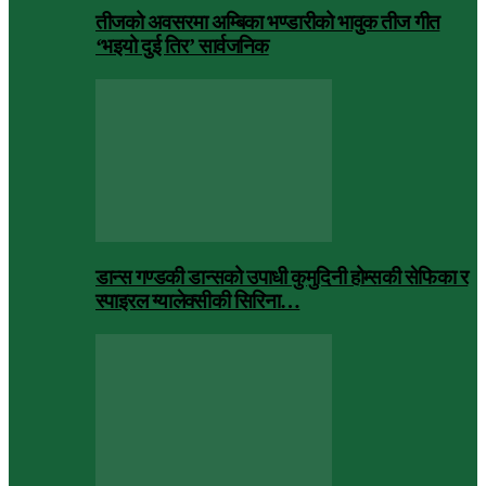
तीजको अवसरमा अम्बिका भण्डारीको भावुक तीज गीत
‘भइयो दुई तिर’ सार्वजनिक
डान्स गण्डकी डान्सको उपाधी कुमुदिनी होम्सकी सेफिका र
स्पाइरल ग्यालेक्सीकी सिरिना…