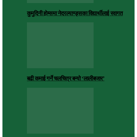
कुमुदिनी होम्समा नेदरल्याण्ड्सका विद्यार्थीलाई स्वागत
बढी कमाई गर्ने चलचित्र बन्यो ‘लालीबजार’