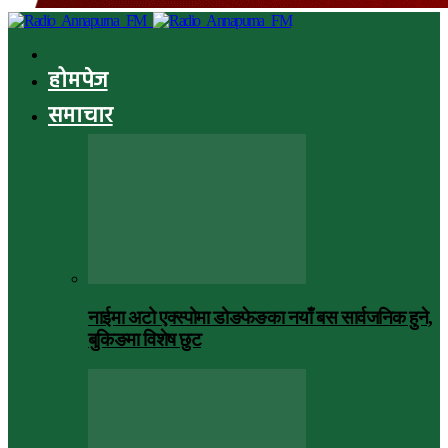
होमपेज
समाचार
नाईमा अटो एक्स्पोमा डोङफेङका नयाँ बस सार्वजनिक हुने,
बुकिङमा विशेष छुट