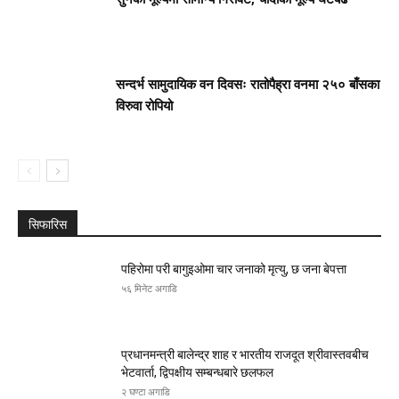
सन्दर्भ सामुदायिक वन दिवसः रातोपैह्रा वनमा २५० बाँसका
विरुवा रोपियो
सिफारिस
पहिरोमा परी बागुइओमा चार जनाको मृत्यु, छ जना बेपत्ता
५६ मिनेट अगाडि
प्रधानमन्त्री बालेन्द्र शाह र भारतीय राजदूत श्रीवास्तवबीच
भेटवार्ता, द्विपक्षीय सम्बन्धबारे छलफल
२ घण्टा अगाडि