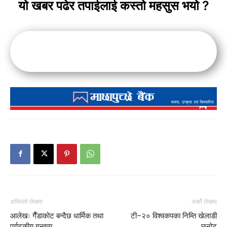
यो खबर पढेर तपाईलाई कस्तो महसुस भयो ?
अघिल्लो लेखमा
अर्को लेखमा
आलेखः गैँडाकोट बन्दैछ धार्मिक तथा
टी–२० विश्वकपका निम्ति खेलाडी
पर्यटकीय गन्तव्य
छनोट