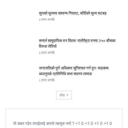
सुनको मूल्यमा सामान्य गिरावट, चाँदीको मूल्य घटबढ
३ घण्टा अगाडि
सन्दर्भ सामुदायिक वन दिवसः रातोपैह्रा वनमा २५० बाँसका
विरुवा रोपियो
६ घण्टा अगाडि
जनाजतिको पूर्ण अधिकार सुनिश्चत गर्न पूनः सडकमा
आउनुपर्छ-प्रतिनिधि सभा सदस्य तामाङ
८ घण्टा अगाडि
लोड