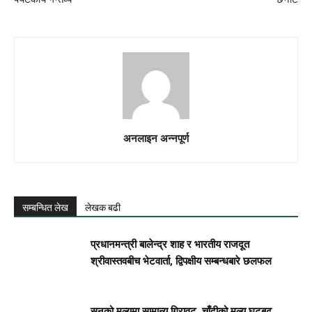
अनलाइन अन्नपूर्ण
सम्बन्धित लेख
लेखक बढी
प्रधानमन्त्री बालेन्द्र शाह र भारतीय राजदूत
श्रीवास्तवबीच भेटवार्ता, द्विपक्षीय सम्बन्धबारे छलफल
सुनको मूल्यमा सामान्य गिरावट, चाँदीको मूल्य घटबढ