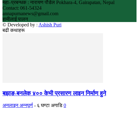
महा–प्रबन्धक : नारायण पौडेल Pokhara-4, Gairapatan, Nepal
Contact: 061-54324
annapurnanews@gmail.com
हामीलाई पालन
© Developed by :
Ashish Puri
बढी कथाहरू
बझाङ-बनलेक ४०० केभी प्रसारण लाइन निर्माण हुने
अनलाइन अन्नपूर्ण
-
६ घण्टा अगाडि
0