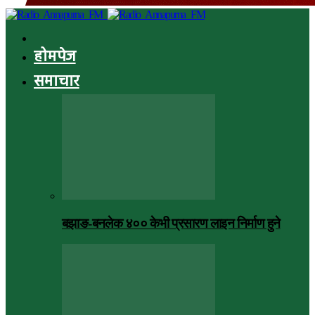
होमपेज
समाचार
बझाङ-बनलेक ४०० केभी प्रसारण लाइन निर्माण हुने