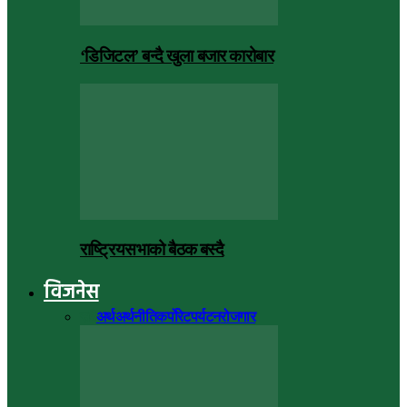
‘डिजिटल’ बन्दै खुला बजार कारोबार
राष्ट्रियसभाको बैठक बस्दै
विजनेस
सबै
अर्थ
अर्थनीति
कर्पोरेट
पर्यटन
रोजगार