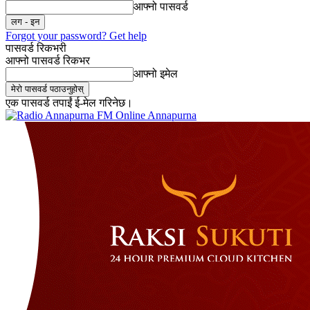
आफ्नो पासवर्ड
Forgot your password? Get help
पासवर्ड रिकभरी
आफ्नो पासवर्ड रिकभर
आफ्नो इमेल
एक पासवर्ड तपाईं ई-मेल गरिनेछ।
Online Annapurna