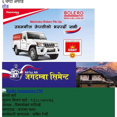
६ घण्टा अगाडि
लोड
हाम्रो बारे
सुचना बिभाग दर्ता : १३२८/०७५/७६
अध्यक्ष : विश्वशंखर पालिखे
सम्पादक : सञ्जय मल्ल
कार्यकारी सम्पादक : सबिन रेग्मी