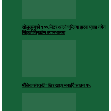
सोलुखुम्बुको १०५ मिटर अग्लो जुम्लिया झरना प्राज्ञ नगेन
सिंहको त्रिकोण क्यानभासमा
मौलिक संस्कृतिः खिर खाएर मनाइँदै साउन १५