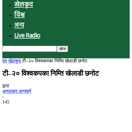
खेलकुद
विश्व
अन्य
Live Radio
घर
खेलकुद
टी–२० विश्वकपका निम्ति खेलाडी छनोट
टी–२० विश्वकपका निम्ति खेलाडी छनोट
द्वारा
अनलाइन अन्नपूर्ण
-
145