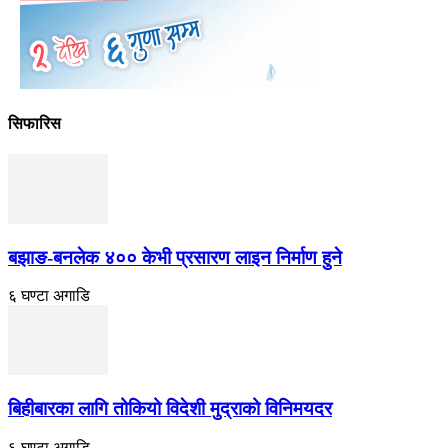
सिफारिस
बझाङ-बनलेक ४०० केभी प्रसारण लाइन निर्माण हुने
६ घण्टा अगाडि
बिहीबारका लागि तोकियो विदेशी मुद्राको विनिमयदर
६ घण्टा अगाडि