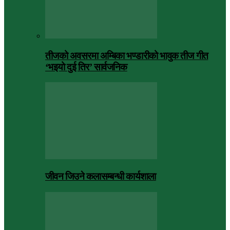
तीजको अवसरमा अम्बिका भण्डारीको भावुक तीज गीत
‘भइयो दुई तिर’ सार्वजनिक
जीवन जिउने कलासम्बन्धी कार्यशाला