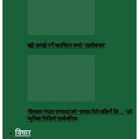
बढी कमाई गर्ने चलचित्र बन्यो ‘लालीबजार’
गीतकार नेपाल रानाभाटको ‘सायद मैले सकिनँ कि…’ को
म्युजिक भिडियो सार्वजनिक
विचार