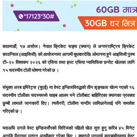
काठमाडौं, १७ असोज। नेपाल क्रिकेट सङ्घ (क्यान) ले अन्तरराष्ट्रिय क्रिकेट
काउन्सिल (आइसिसी) को आयोजनामा आगामी बुधबारदेखि ओमानमा हुने आइसिसी पुरुष
टी–२० विश्वकप २०२६ को एसिया तथा इस्ट एसिया प्यासिफिक छनोट खेलका लागि
१५ सदस्यीय टोली घोषणा गरेको छ ।
संयुक्त अरब इमिरेट्स (युएई) मा वेस्ट इन्डिजविरुद्धको तीन शृङ्खला खेल्न गएको १६
सदस्यीय टोलीका सदस्यमध्ये साहब आलम भने टोलीबाट बाहिरिएका क्यानका प्रवक्ता
छुम्बी लामाले जानकारी दिए। त्यसैगरी, टोलीमा सन्दीप लामिछानेलाई पनि समावेश
गरिएको छ ।
यसअघि उनले वेस्ट इन्डिजसँगको सिरिजको पहिलो खेल सुरु हुनु करिब ४५ मिनेट
अगाडि मैदानमा उत्रन अस्वीकार गरेका थिए । क्यानले उनलाई कारबाहीस्वरुप वेस्ट