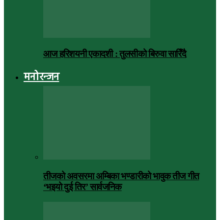
आज हरिशयनी एकादशी : तुलसीको बिरुवा सारिँदै
मनोरन्जन
तीजको अवसरमा अम्बिका भण्डारीको भावुक तीज गीत
‘भइयो दुई तिर’ सार्वजनिक