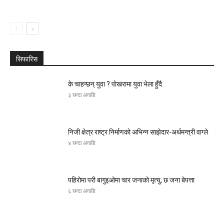
सिफारिस
के चाहन्छन् युवा ? पाेखरामा युवा भेला हुँदै
३ घण्टा अगाडि
निजी क्षेत्र राष्ट्र निर्माणको अभिन्न साझेदार-अर्थमन्त्री वाग्ले
४ घण्टा अगाडि
पहिरोमा परी बागुइओमा चार जनाको मृत्यु, छ जना बेपत्ता
६ घण्टा अगाडि