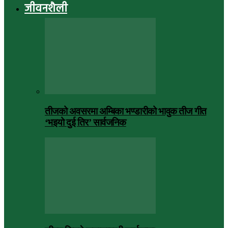
जीवनशैली
तीजको अवसरमा अम्बिका भण्डारीको भावुक तीज गीत
‘भइयो दुई तिर’ सार्वजनिक