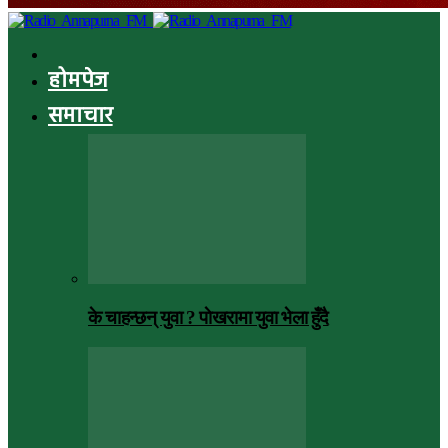
होमपेज
समाचार
के चाहन्छन् युवा ? पाेखरामा युवा भेला हुँदै