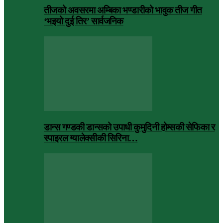
तीजको अवसरमा अम्बिका भण्डारीको भावुक तीज गीत
‘भइयो दुई तिर’ सार्वजनिक
डान्स गण्डकी डान्सको उपाधी कुमुदिनी होम्सकी सेफिका र
स्पाइरल ग्यालेक्सीकी सिरिना…