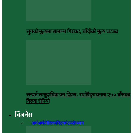
सुनको मूल्यमा सामान्य गिरावट, चाँदीको मूल्य घटबढ
सन्दर्भ सामुदायिक वन दिवसः रातोपैह्रा वनमा २५० बाँसका
विरुवा रोपियो
विजनेस
सबै
अर्थ
अर्थनीति
कर्पोरेट
पर्यटन
रोजगार