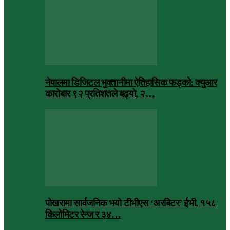
नेपालमा डिजिटल भुक्तानीमा ऐतिहासिक फड्को: क्युआर
कारोबार ९२ प्रतिशतले बढ्यो, २…
पोखरामा सार्वजनिक भयो टीभीएस ‘अरबिटर’ ईभी, १५८
किलोमिटर रेन्ज र ३४…