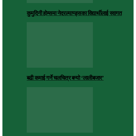
कुमुदिनी होम्समा नेदरल्याण्ड्सका विद्यार्थीलाई स्वागत
बढी कमाई गर्ने चलचित्र बन्यो ‘लालीबजार’