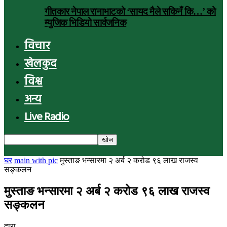
गीतकार नेपाल रानाभाटको ‘सायद मैले सकिनँ कि…’ को
म्युजिक भिडियो सार्वजनिक
विचार
खेलकुद
विश्व
अन्य
Live Radio
घर
main with pic
मुस्ताङ भन्सारमा २ अर्ब २ करोड ९६ लाख राजस्व
सङ्कलन
मुस्ताङ भन्सारमा २ अर्ब २ करोड ९६ लाख राजस्व
सङ्कलन
द्वारा