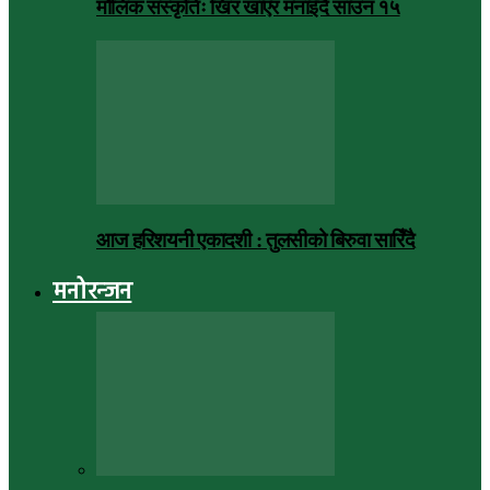
मौलिक संस्कृतिः खिर खाएर मनाइँदै साउन १५
आज हरिशयनी एकादशी : तुलसीको बिरुवा सारिँदै
मनोरन्जन