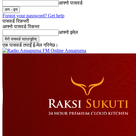
आफ्नो पासवर्ड
Forgot your password? Get help
पासवर्ड रिकभरी
आफ्नो पासवर्ड रिकभर
आफ्नो इमेल
एक पासवर्ड तपाईं ई-मेल गरिनेछ।
Online Annapurna