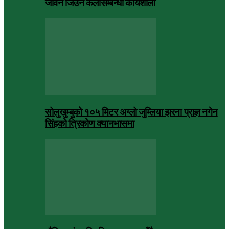
जीवन जिउने कलासम्बन्धी कार्यशाला
सोलुखुम्बुको १०५ मिटर अग्लो जुम्लिया झरना प्राज्ञ नगेन
सिंहको त्रिकोण क्यानभासमा