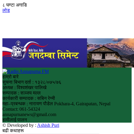
८ घण्टा अगाडि
लोड
हाम्रो बारे
सुचना बिभाग दर्ता : १३२८/०७५/७६
अध्यक्ष : विश्वशंखर पालिखे
सम्पादक : सञ्जय मल्ल
कार्यकारी सम्पादक : सबिन रेग्मी
महा–प्रबन्धक : नारायण पौडेल Pokhara-4, Gairapatan, Nepal
Contact: 061-54324
annapurnanews@gmail.com
हामीलाई पालन
© Developed by :
Ashish Puri
बढी कथाहरू