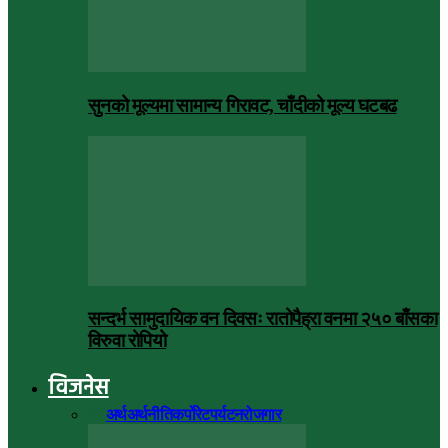
सुनको मूल्यमा सामान्य गिरावट, चाँदीको मूल्य घटबढ
सन्दर्भ सामुदायिक वन दिवसः रातोपैह्रा वनमा २५० बाँसका
विरुवा रोपियो
विजनेस
सबै
अर्थ
अर्थनीति
कर्पोरेट
पर्यटन
रोजगार