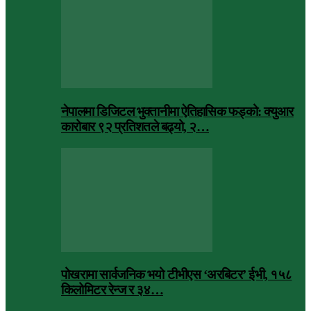
नेपालमा डिजिटल भुक्तानीमा ऐतिहासिक फड्को: क्युआर
कारोबार ९२ प्रतिशतले बढ्यो, २…
पोखरामा सार्वजनिक भयो टीभीएस ‘अरबिटर’ ईभी, १५८
किलोमिटर रेन्ज र ३४…