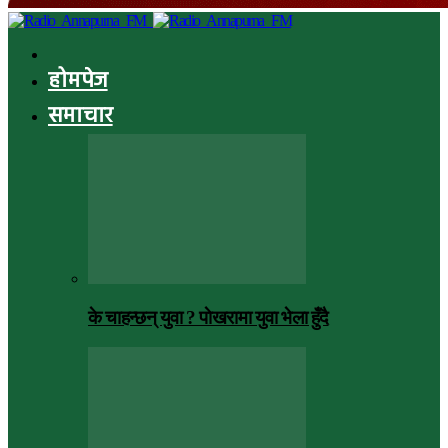
होमपेज
समाचार
के चाहन्छन् युवा ? पाेखरामा युवा भेला हुँदै