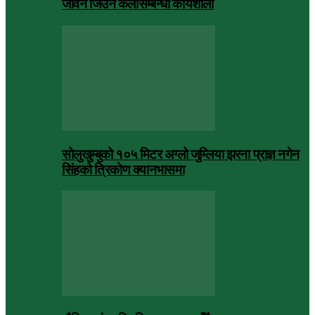
जीवन जिउने कलासम्बन्धी कार्यशाला
सोलुखुम्बुको १०५ मिटर अग्लो जुम्लिया झरना प्राज्ञ नगेन
सिंहको त्रिकोण क्यानभासमा