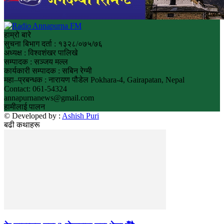
हाम्रो बारे
सुचना बिभाग दर्ता : १३२८/०७५/७६
अध्यक्ष : विश्वशंखर पालिखे
सम्पादक : सञ्जय मल्ल
कार्यकारी सम्पादक : सबिन रेग्मी
महा–प्रबन्धक : नारायण पौडेल Pokhara-4, Gairapatan, Nepal
Contact: 061-54324
annapurnanews@gmail.com
हामीलाई पालन
© Developed by :
Ashish Puri
बढी कथाहरू