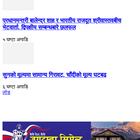
प्रधानमन्त्री बालेन्द्र शाह र भारतीय राजदूत श्रीवास्तवबीच
भेटवार्ता, द्विपक्षीय सम्बन्धबारे छलफल
५ घण्टा अगाडि
सुनको मूल्यमा सामान्य गिरावट, चाँदीको मूल्य घटबढ
६ घण्टा अगाडि
लोड