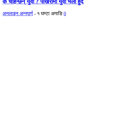
के चाहन्छन् युवा ? पाेखरामा युवा भेला हुँदै
अनलाइन अन्नपूर्ण
-
१ घण्टा अगाडि
0