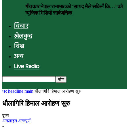
गीतकार नेपाल रानाभाटको ‘सायद मैले सकिनँ कि…’ को
म्युजिक भिडियो सार्वजनिक
विचार
खेलकुद
विश्व
अन्य
Live Radio
घर
headline main
धौलागिरि हिमाल आरोहण सुरु
धौलागिरि हिमाल आरोहण सुरु
द्वारा
अनलाइन अन्नपूर्ण
-