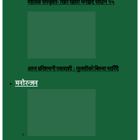
मौलिक संस्कृतिः खिर खाएर मनाइँदै साउन १५
आज हरिशयनी एकादशी : तुलसीको बिरुवा सारिँदै
मनोरन्जन