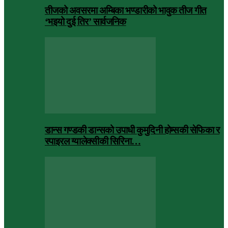
तीजको अवसरमा अम्बिका भण्डारीको भावुक तीज गीत
‘भइयो दुई तिर’ सार्वजनिक
डान्स गण्डकी डान्सको उपाधी कुमुदिनी होम्सकी सेफिका र
स्पाइरल ग्यालेक्सीकी सिरिना…