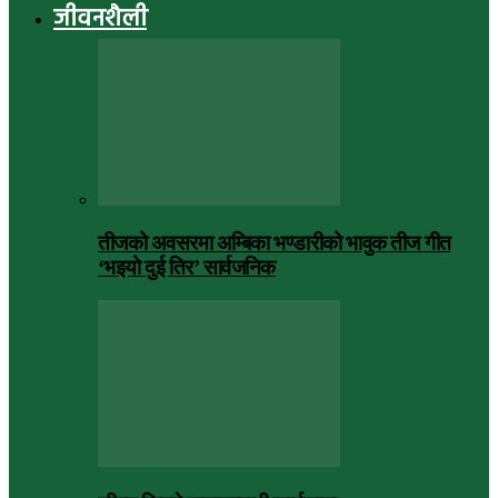
जीवनशैली
तीजको अवसरमा अम्बिका भण्डारीको भावुक तीज गीत
‘भइयो दुई तिर’ सार्वजनिक