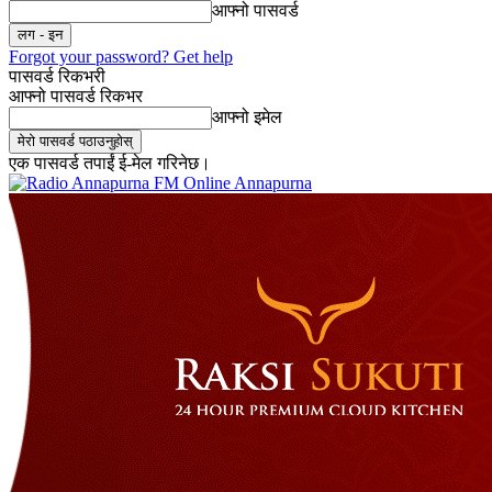
आफ्नो पासवर्ड
Forgot your password? Get help
पासवर्ड रिकभरी
आफ्नो पासवर्ड रिकभर
आफ्नो इमेल
एक पासवर्ड तपाईं ई-मेल गरिनेछ।
Online Annapurna