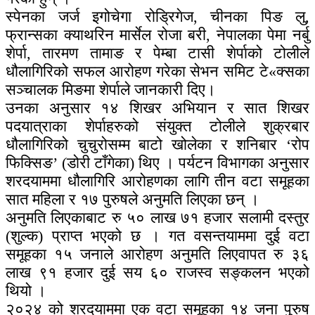
स्पेनका जर्ज इगोचेगा रोड्रिगेज, चीनका पिङ लु,
फ्रान्सका क्याथरिन मार्सेल रोजा बरी, नेपालका पेमा नर्बु
शेर्पा, तारमण तामाङ र पेम्बा टासी शेर्पाको टोलीले
धौलागिरिको सफल आरोहण गरेका सेभन समिट टे«क्सका
सञ्चालक मिङमा शेर्पाले जानकारी दिए।
उनका अनुसार १४ शिखर अभियान र सात शिखर
पदयात्राका शेर्पाहरुको संयुक्त टोलीले शुक्रबार
धौलागिरिको चुचुरोसम्म बाटो खोलेका र शनिबार ‘रोप
फिक्सिङ’ (डोरी टाँगेका) थिए । पर्यटन विभागका अनुसार
शरदयाममा धौलागिरि आरोहणका लागि तीन वटा समूहका
सात महिला र १७ पुरुषले अनुमति लिएका छन् ।
अनुमति लिएकाबाट रु ५० लाख ७१ हजार सलामी दस्तुर
(शुल्क) प्राप्त भएको छ । गत वसन्तयाममा दुई वटा
समूहका १५ जनाले आरोहण अनुमति लिएवापत रु ३६
लाख ९१ हजार दुई सय ६० राजस्व सङ्कलन भएको
थियो ।
२०२४ को शरदयाममा एक वटा समूहका १४ जना पुरुष