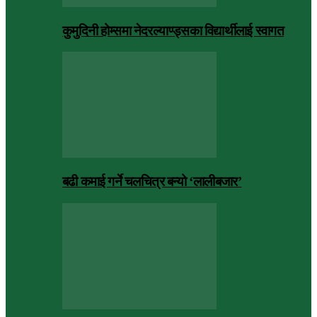
कुमुदिनी होम्समा नेदरल्याण्ड्सका विद्यार्थीलाई स्वागत
बढी कमाई गर्ने चलचित्र बन्यो ‘लालीबजार’