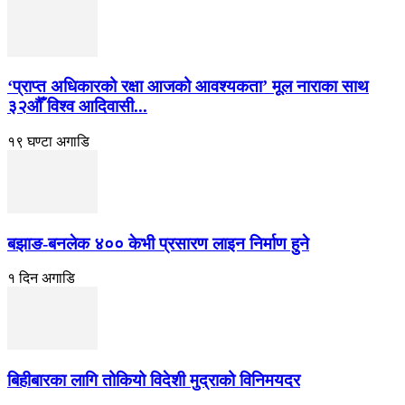
‘प्राप्त अधिकारको रक्षा आजको आवश्यकता’ मूल नाराका साथ
३२औँ विश्व आदिवासी...
१९ घण्टा अगाडि
बझाङ-बनलेक ४०० केभी प्रसारण लाइन निर्माण हुने
१ दिन अगाडि
बिहीबारका लागि तोकियो विदेशी मुद्राको विनिमयदर