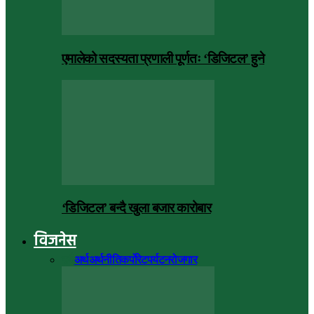
एमालेको सदस्यता प्रणाली पूर्णतः ‘डिजिटल’ हुने
‘डिजिटल’ बन्दै खुला बजार कारोबार
विजनेस
सबै
अर्थ
अर्थनीति
कर्पोरेट
पर्यटन
रोजगार