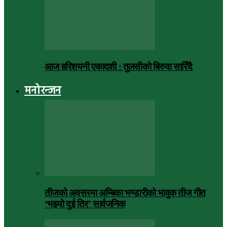
आज हरिशयनी एकादशी : तुलसीको बिरुवा सारिँदै
मनोरन्जन
तीजको अवसरमा अम्बिका भण्डारीको भावुक तीज गीत
‘भइयो दुई तिर’ सार्वजनिक