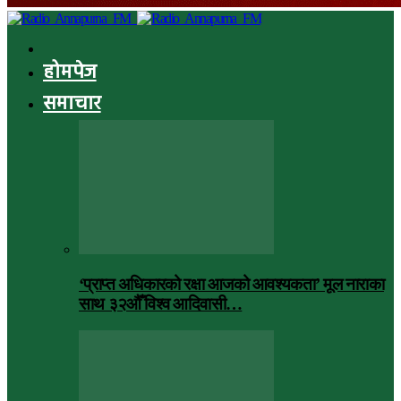
होमपेज
समाचार
‘प्राप्त अधिकारको रक्षा आजको आवश्यकता’ मूल नाराका
साथ ३२औँ विश्व आदिवासी…