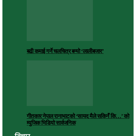
बढी कमाई गर्ने चलचित्र बन्यो ‘लालीबजार’
गीतकार नेपाल रानाभाटको ‘सायद मैले सकिनँ कि…’ को
म्युजिक भिडियो सार्वजनिक