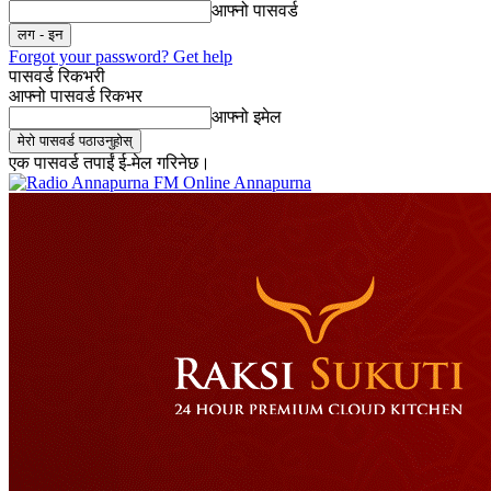
आफ्नो पासवर्ड
Forgot your password? Get help
पासवर्ड रिकभरी
आफ्नो पासवर्ड रिकभर
आफ्नो इमेल
एक पासवर्ड तपाईं ई-मेल गरिनेछ।
Online Annapurna