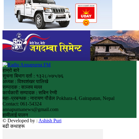
हाम्रो बारे
सुचना बिभाग दर्ता : १३२८/०७५/७६
अध्यक्ष : विश्वशंखर पालिखे
सम्पादक : सञ्जय मल्ल
कार्यकारी सम्पादक : सबिन रेग्मी
महा–प्रबन्धक : नारायण पौडेल Pokhara-4, Gairapatan, Nepal
Contact: 061-54324
annapurnanews@gmail.com
हामीलाई पालन
© Developed by :
Ashish Puri
बढी कथाहरू