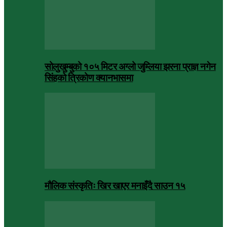
सोलुखुम्बुको १०५ मिटर अग्लो जुम्लिया झरना प्राज्ञ नगेन
सिंहको त्रिकोण क्यानभासमा
मौलिक संस्कृतिः खिर खाएर मनाइँदै साउन १५