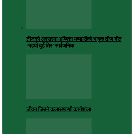
तीजको अवसरमा अम्बिका भण्डारीको भावुक तीज गीत
‘भइयो दुई तिर’ सार्वजनिक
जीवन जिउने कलासम्बन्धी कार्यशाला