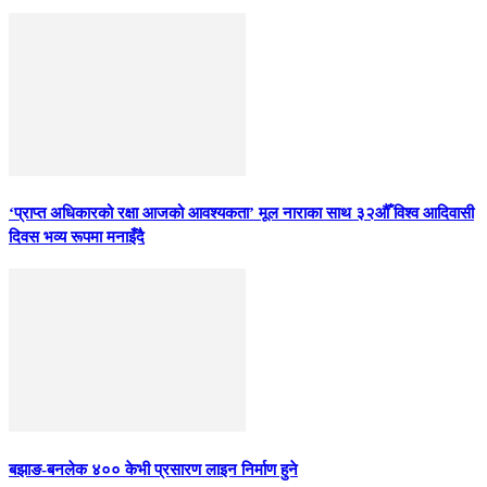
‘प्राप्त अधिकारको रक्षा आजको आवश्यकता’ मूल नाराका साथ ३२औँ विश्व आदिवासी
दिवस भव्य रूपमा मनाइँदै
बझाङ-बनलेक ४०० केभी प्रसारण लाइन निर्माण हुने