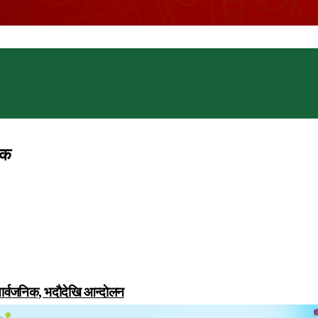
िक
सार्वजनिक, भदाैदेखि आन्दाेलन