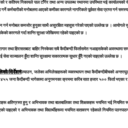
रेको र कतिपय निकायले पाल टाँगेर तथा अन्य उपलब्ध स्थानमा उपस्थित भई कार्यालयको स
्ने कर्मचारीको मनोबलमा आएको कमीका कारणले नागरिकले पूर्ववत सेवा प्राप्त गर्न समस
 गर्न मनोबल कमजोर हुनुका साथै असुरक्षित महसुस गरेको पाएको उल्लेख छ । आयोगले सुर
सकेको कारणले गर्दा शान्ति सुरक्षा जोखिममा रहेको पाइएको छ ।
रागार तथा हिरासतबाट बाहिर निस्केका सबै कैदीबन्दी फिर्तासमेत नआइसकेको अवस्थामा स
भई सेवा सञ्चालन हुँदा शान्ति सुरक्षामा सकारात्मक सुधार हुँदै गएको पाइएको उल्लेख छ ।
िको निर्देशन
दीबन्दीलाई फिर्ता ल्याउन, जलेका अभिलेखहरूको व्यवस्थापन तथा कैदीबन्दीबीचको अन्तरघु
४५५ जना कैदीबन्दी भागेकामा अनुगमनका क्रममा करिब सात हजार ५०० फिर्ता भएका र अन्
ंस्थाहरू क्षतिग्रस्त हुनु र अभिभावक तथा बालबालिका तथा शिक्षकहरू भयभित भई नियमित र
एको पाइएको र अभिभावक तथा विद्यार्थीहरूमा भयभित वातावरण रहेकाले नियमित पठनपाठन