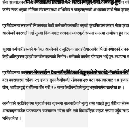
यी ४ जिल्ला र मोरङमा १२ घण्टा विद्युत् सेवा अवरुद्ध हुने
सेवा सञ्चालनको अवस्थालाई हेर्दा घटनापश्चात हाल सबै निकायहरूले सेवा सञ्चालन ग
जलेर नष्ट भएका भौतिक संरचना तथा अभिलेख र फाइलहरूको अभावका साथै सेवा प्रवाह गर
प्रतिवेदनमा सरकारी निकायका केही कर्मचारीहरूमाथि भएको कुटपिटका कारण सेवा प्रदान
खस्केको कारणले गर्दा सुरक्षा निकायबाट तत्काल स्वःस्फूर्त रूपमा समस्या सम्बोधन हुन न
सुरक्षा कर्मचारीहरूको मनोबल खस्केको र लुटिएका हातहतियारसमेत फिर्ता नआएको र का
केही क्षतिग्रस्त प्रहरी कार्यालयहरूको निर्माण÷मर्मतको कार्यमा योगदान भई पुनःस्थापना 
स्थानीयलाई १०० रुपैयाँमै जलविद्युत्‌को शेयर दिन अर्थ समित
प्रतिवेदनमा कारागार व्यवस्थापन विभागले प्रदर्शनका क्रममा कारगारबाट निस्केका कै
वटा कारागारमा रहेका २९ हजार कुल कैदीबन्दी रहेकामा २७ वटा कारागारबाट १४ हजार 
तीन, धादिङ दुई र बाँकेमा पाँच गरी १० जना कैदीबन्दीको मृत्यु भएकोसमेत उल्लेख छ ।
आयोगको प्रतिवेदनमा प्रदर्शनका क्रममा बालबालिको मृत्यु तथा घाइते हुनु शैक्षिक स
अनलाइनमार्फत पठनपाठन सञ्चालन गरेता पनि सबै विद्यार्थीहरू सहज रूपमा पहुँच नभ
भनिएको छ ।