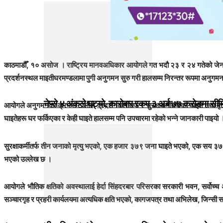
काठमाडौँ, १० असोज । राष्ट्रिय मानवअधिकार आयोगले गत भदौ २३ र २४ गतेको जेनज
प्रदर्शनस्थल माइतीघरमण्डलामा पुगी अनुगमन सुरु गरी हालसम्म निरन्तर रूपमा अनुगम
नेप्से ४ अंकले घट्यो, कारोबार रकम ३ अर्ब ७७ करोडमा सी
आयोगले अनुगमनका क्रममा टोलीले प्रदर्शनकारीतर्फ र सुरक्षाकर्मीतर्फका घाइते तथ
घाइतेहरू घर फर्किएका र केही घाइते हालसम्म पनि उपचारमा रहेको भन्ने जानकारी पाइय
सुरक्षाकर्मीतर्फ तीन जनाको मृत्यु भएको, एक हजार ३७९ जना घाइते भएको, एक सय ३७ 
भएको उल्लेख छ ।
आयोगले भौतिक क्षतिको अवस्थालाई हेर्दा सिंहदरबार परिसरका सरकारी भवन, सर्वो
सञ्चारगृह र प्रहरी कार्यलयमा अत्यधिक क्षति भएको, कागजपत्र तथा अभिलेख, जिन्सी