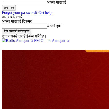
आफ्नो पासवर्ड
Forgot your password? Get help
पासवर्ड रिकभरी
आफ्नो पासवर्ड रिकभर
आफ्नो इमेल
एक पासवर्ड तपाईं ई-मेल गरिनेछ।
Online Annapurna