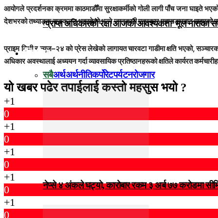
आयोगले प्रदर्शनका क्रममा काठमाडौँमा सुरक्षाकर्मीको गोली लागी पाँच जना घाइते
देशभरको तथ्याङ्क सङ्कलन भइरहेको भन्ने जानकारी पत्रकार महासङ्घबाट पाइएको प्
‘प्राप्त अधिकारको रक्षा आजको आवश्यकता’ मूल नाराका
प्राइम टिभी र न्यूज–२४ को प्रेस लेखेको लागायत चारवटा गाडीमा क्षति भएको, सञ्चार
विजनेस
अधिकार अवस्थालाई अध्ययन गर्दा व्यावसायिक प्रतिष्ठानहरूको क्षतिले कार्यरत कर्मचार
सबै
अर्थ
अर्थनीति
कर्पोरेट
पर्यटन
रोजगार
यो खबर पढेर तपाईलाई कस्तो महसुस भयो ?
+1
0
+1
0
+1
0
+1
नेप्से ४ अंकले घट्यो, कारोबार रकम ३ अर्ब ७७ करोडमा सी
0
+1
0