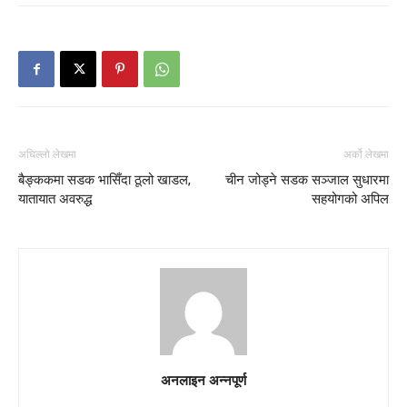
अघिल्लो लेखमा
अर्को लेखमा
बैङ्ककमा सडक भासिँदा ठूलो खाडल,
चीन जोड्ने सडक सञ्जाल सुधारमा
यातायात अवरुद्ध
सहयोगको अपिल
अनलाइन अन्नपूर्ण