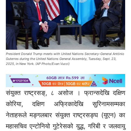
President Donald Trump meets with United Nations Secretary-General António
Guterres during the United Nations General Assembly, Tuesday, Sept. 23,
2025, in New York. (AP Photo/Evan Vucci)
संयुक्त राष्ट्रसङ्, ८ असोज । फ्रान्सदेखि दक्षिण
कोरिया, दक्षिण अफ्रिकादेखि सुरिनामसम्मका
नेताहरूले मङ्गलबार संयुक्त राष्ट्रसङ्घ (युएन) का
महासचिव एन्टोनियो गुटेरेसको युद्ध, गरिबी र जलवायु