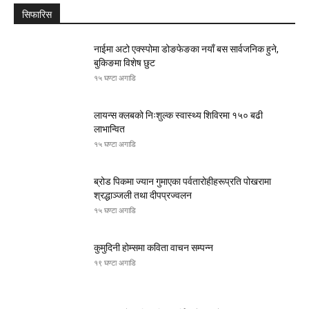
सिफारिस
नाईमा अटो एक्स्पोमा डोङफेङका नयाँ बस सार्वजनिक हुने,
बुकिङमा विशेष छुट
१५ घण्टा अगाडि
लायन्स क्लबको निःशुल्क स्वास्थ्य शिविरमा १५० बढी
लाभान्वित
१५ घण्टा अगाडि
ब्रोड पिकमा ज्यान गुमाएका पर्वतारोहीहरूप्रति पोखरामा
श्रद्धाञ्जली तथा दीपप्रज्वलन
१५ घण्टा अगाडि
कुमुदिनी होम्समा कविता वाचन सम्पन्न
१९ घण्टा अगाडि