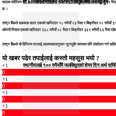
यी ४ जिल्ला र मोरङमा १२ घण्टा विद्युत् सेवा अवरुद्ध हुने
साउथ कोरियन वन १०० को खरिददर १० रुपैयाँ १६ पैसा र बिक्रीदर १० रुपैयाँ २१ पैसा,
छ ।
राष्ट्र बैंकले हङकङ डलर एकको खरिददर १८ रुपैयाँ २३ पैसा र बिक्रीदर १८ रुपैयाँ ३१
ओमनी रियाल एकको खरिददर ३६८ रुपैयाँ ०८ पैसा र विक्रीदर ३६९ रुपैयाँ ६३ पैसा रहेक
राष्ट्र बैंकले यो विनिमय दरलाई आवश्यकतानुसार जुनसुकै समयमा पनि संशोधन गर्न सकिन
यो खबर पढेर तपाईलाई कस्तो महसुस भयो ?
+1
स्थानीयलाई १०० रुपैयाँमै जलविद्युत्‌को शेयर दिन अर्थ समित
0
+1
0
+1
0
+1
0