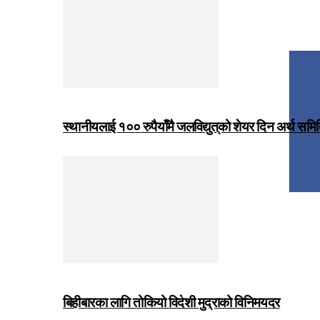
स्थानीयलाई १०० रुपैयाँमै जलविद्युत्‌को शेयर दिन अर्थ समित
बिहीबारका लागि तोकियो विदेशी मुद्राको विनिमयदर