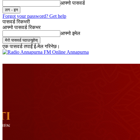
आफ्नो पासवर्ड
Forgot your password? Get help
पासवर्ड रिकभरी
आफ्नो पासवर्ड रिकभर
आफ्नो इमेल
एक पासवर्ड तपाईं ई-मेल गरिनेछ।
Online Annapurna