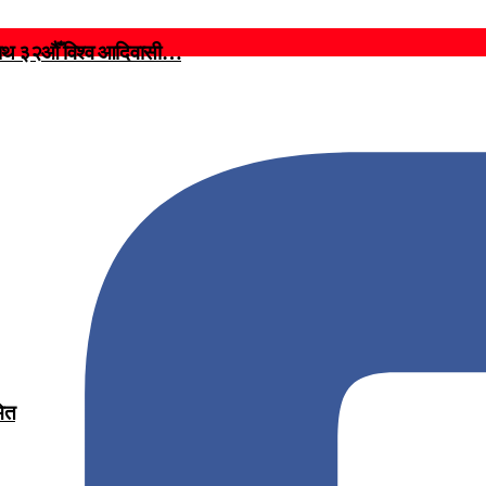
 साथ ३२औँ विश्व आदिवासी…
मित