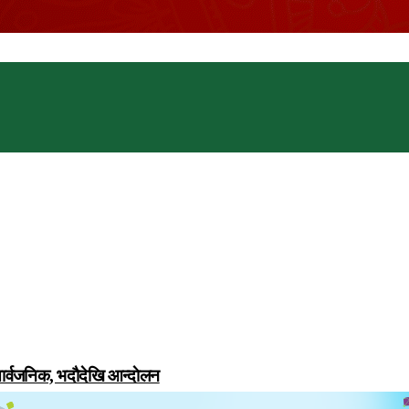
सार्वजनिक, भदाैदेखि आन्दाेलन