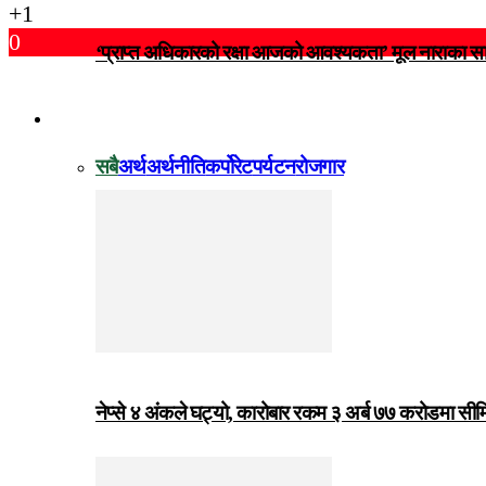
+1
0
‘प्राप्त अधिकारको रक्षा आजको आवश्यकता’ मूल नाराका
विजनेस
सबै
अर्थ
अर्थनीति
कर्पोरेट
पर्यटन
रोजगार
नेप्से ४ अंकले घट्यो, कारोबार रकम ३ अर्ब ७७ करोडमा सी