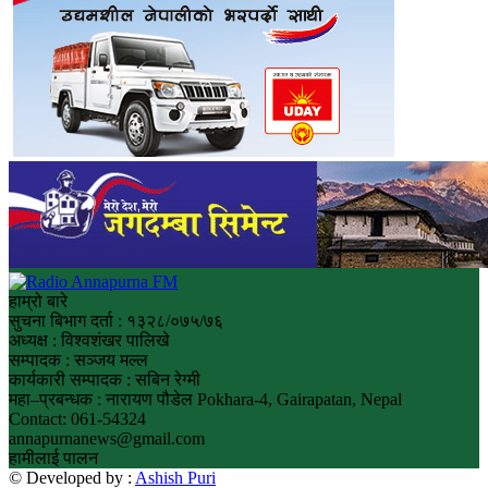
हाम्रो बारे
सुचना बिभाग दर्ता : १३२८/०७५/७६
अध्यक्ष : विश्वशंखर पालिखे
सम्पादक : सञ्जय मल्ल
कार्यकारी सम्पादक : सबिन रेग्मी
महा–प्रबन्धक : नारायण पौडेल Pokhara-4, Gairapatan, Nepal
Contact: 061-54324
annapurnanews@gmail.com
हामीलाई पालन
© Developed by :
Ashish Puri