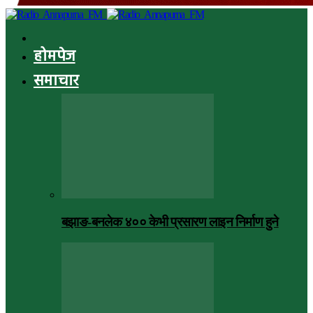
होमपेज
समाचार
बझाङ-बनलेक ४०० केभी प्रसारण लाइन निर्माण हुने