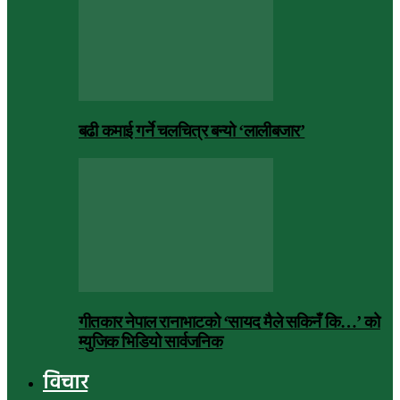
बढी कमाई गर्ने चलचित्र बन्यो ‘लालीबजार’
गीतकार नेपाल रानाभाटको ‘सायद मैले सकिनँ कि…’ को
म्युजिक भिडियो सार्वजनिक
विचार