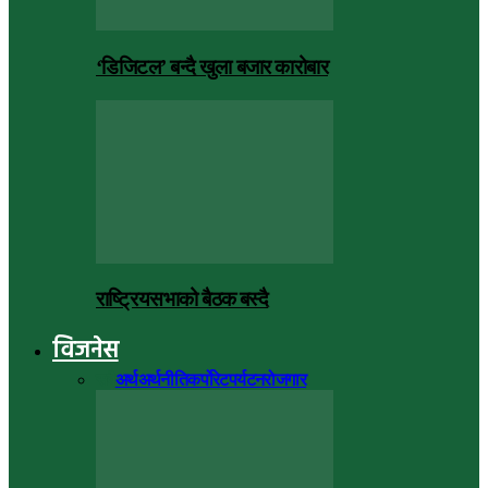
‘डिजिटल’ बन्दै खुला बजार कारोबार
राष्ट्रियसभाको बैठक बस्दै
विजनेस
सबै
अर्थ
अर्थनीति
कर्पोरेट
पर्यटन
रोजगार