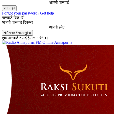
आफ्नो पासवर्ड
Forgot your password? Get help
पासवर्ड रिकभरी
आफ्नो पासवर्ड रिकभर
आफ्नो इमेल
एक पासवर्ड तपाईं ई-मेल गरिनेछ।
Online Annapurna