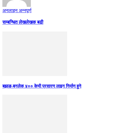
अनलाइन अन्नपूर्ण
सम्बन्धित लेख
लेखक बढी
बझाङ-बनलेक ४०० केभी प्रसारण लाइन निर्माण हुने