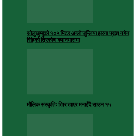
सोलुखुम्बुको १०५ मिटर अग्लो जुम्लिया झरना प्राज्ञ नगेन
सिंहको त्रिकोण क्यानभासमा
मौलिक संस्कृतिः खिर खाएर मनाइँदै साउन १५