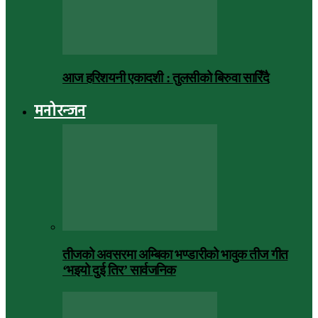
आज हरिशयनी एकादशी : तुलसीको बिरुवा सारिँदै
मनोरन्जन
तीजको अवसरमा अम्बिका भण्डारीको भावुक तीज गीत
‘भइयो दुई तिर’ सार्वजनिक