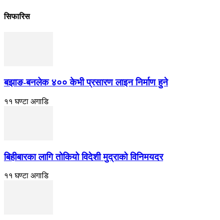
सिफारिस
बझाङ-बनलेक ४०० केभी प्रसारण लाइन निर्माण हुने
११ घण्टा अगाडि
बिहीबारका लागि तोकियो विदेशी मुद्राको विनिमयदर
११ घण्टा अगाडि