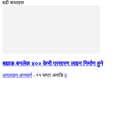
बढी कथाहरू
बझाङ-बनलेक ४०० केभी प्रसारण लाइन निर्माण हुने
अनलाइन अन्नपूर्ण
-
११ घण्टा अगाडि
0