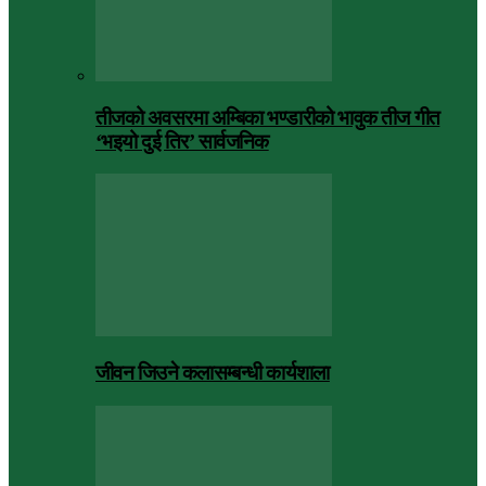
तीजको अवसरमा अम्बिका भण्डारीको भावुक तीज गीत
‘भइयो दुई तिर’ सार्वजनिक
जीवन जिउने कलासम्बन्धी कार्यशाला