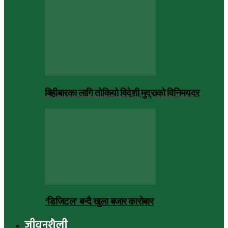
बिहीबारका लागि तोकियो विदेशी मुद्राको विनिमयदर
‘डिजिटल’ बन्दै खुला बजार कारोबार
जीवनशैली