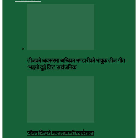
तीजको अवसरमा अम्बिका भण्डारीको भावुक तीज गीत
‘भइयो दुई तिर’ सार्वजनिक
जीवन जिउने कलासम्बन्धी कार्यशाला