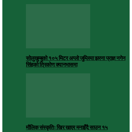
सोलुखुम्बुको १०५ मिटर अग्लो जुम्लिया झरना प्राज्ञ नगेन
सिंहको त्रिकोण क्यानभासमा
मौलिक संस्कृतिः खिर खाएर मनाइँदै साउन १५