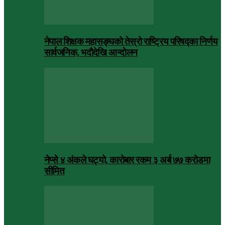
नेपाल शिक्षक महासङ्घको तेस्रो राष्ट्रिय परिषद्का निर्णय
सार्वजनिक, भदाैदेखि आन्दाेलन
नेप्से ४ अंकले घट्यो, कारोबार रकम ३ अर्ब ७७ करोडमा
सीमित