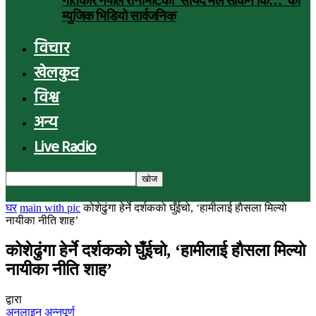
गीतकार नेपाल रानाभाटको ‘सायद मैले सकिनँ कि…’ को
म्युजिक भिडियो सार्वजनिक
विचार
खेलकुद
विश्व
अन्य
Live Radio
घर
main with pic
कोशेढुंगा हेर्ने दर्शकको घुँईचो, ‘हामीलाई हाैसला मिल्याे
नायीका नीति शाह’
कोशेढुंगा हेर्ने दर्शकको घुँईचो, ‘हामीलाई हाैसला मिल्याे
नायीका नीति शाह’
द्वारा
अनलाइन अन्नपूर्ण