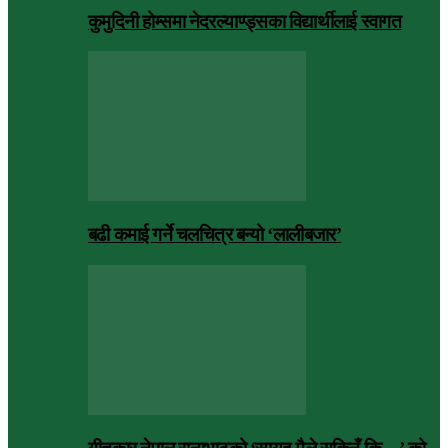
कुमुदिनी होम्समा नेदरल्याण्ड्सका विद्यार्थीलाई स्वागत
बढी कमाई गर्ने चलचित्र बन्यो ‘लालीबजार’