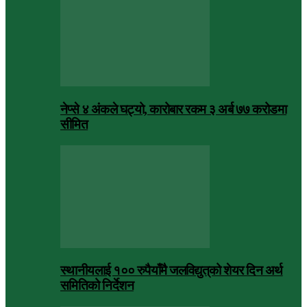
नेप्से ४ अंकले घट्यो, कारोबार रकम ३ अर्ब ७७ करोडमा
सीमित
स्थानीयलाई १०० रुपैयाँमै जलविद्युत्‌को शेयर दिन अर्थ
समितिको निर्देशन