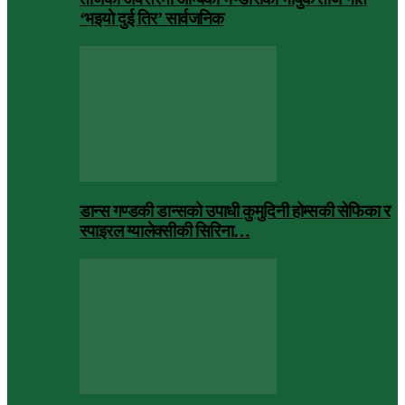
‘भइयो दुई तिर’ सार्वजनिक
डान्स गण्डकी डान्सको उपाधी कुमुदिनी होम्सकी सेफिका र
स्पाइरल ग्यालेक्सीकी सिरिना…