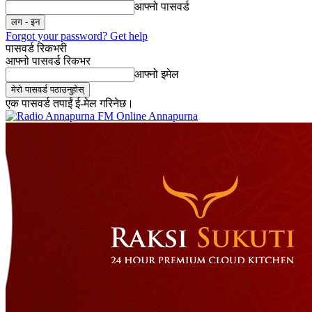
आफ्नो पासवर्ड
Forgot your password? Get help
पासवर्ड रिकभरी
आफ्नो पासवर्ड रिकभर
आफ्नो इमेल
एक पासवर्ड तपाईं ई-मेल गरिनेछ।
Online Annapurna