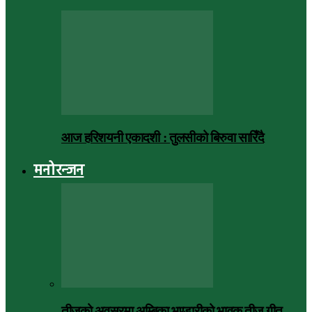
आज हरिशयनी एकादशी : तुलसीको बिरुवा सारिँदै
मनोरन्जन
तीजको अवसरमा अम्बिका भण्डारीको भावुक तीज गीत