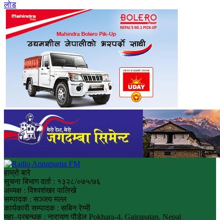
लोड
हाम्रो बारे
सुचना बिभाग दर्ता : १३२८/०७५/७६
अध्यक्ष : विश्वशंखर पालिखे
सम्पादक : सञ्जय मल्ल
कार्यकारी सम्पादक : सबिन रेग्मी
महा–प्रबन्धक : नारायण पौडेल Pokhara-4, Gairapatan, Nepal