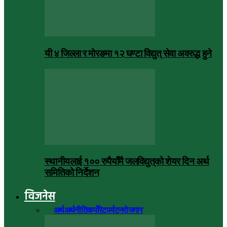
यी ४ जिल्ला र मोरङमा १२ घण्टा विद्युत् सेवा अवरुद्ध हुने
स्थानीयलाई १०० रुपैयाँमै जलविद्युत्‌को शेयर दिन अर्थ
समितिको निर्देशन
विजनेस
सबै
अर्थ
अर्थनीति
कर्पोरेट
पर्यटन
रोजगार