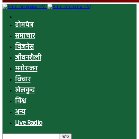
होमपेज
समाचार
विजनेस
जीवनशैली
मनोरन्जन
विचार
खेलकुद
विश्व
अन्य
Live Radio