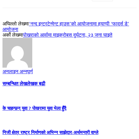
अघिल्लो लेखमा
‘नन्द इन्टरटेन्मेन्ट हाउस’को आयोजनामा हयाप्पी ‘फादर्स डे’
आयोजना
अर्को लेखमा
पोखराको आर्वामा माइक्रोबस दुर्घटना, २३ जना घाइते
अनलाइन अन्नपूर्ण
सम्बन्धित लेख
लेखक बढी
के चाहन्छन् युवा ? पाेखरामा युवा भेला हुँदै
निजी क्षेत्र राष्ट्र निर्माणको अभिन्न साझेदार-अर्थमन्त्री वाग्ले