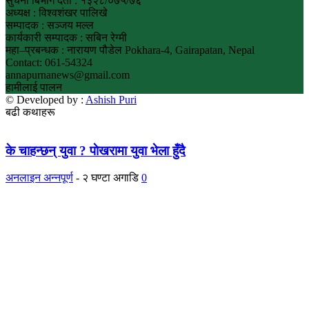
सुचना बिभाग दर्ता : १३२८/०७५/७६
अध्यक्ष : विश्वशंखर पालिखे
सम्पादक : सञ्जय मल्ल
कार्यकारी सम्पादक : सबिन रेग्मी
महा–प्रबन्धक : नारायण पौडेल Pokhara-4, Gairapatan, Nepal
Contact: 061-54324
annapurnanews@gmail.com
हामीलाई पालन
© Developed by :
Ashish Puri
बढी कथाहरू
के चाहन्छन् युवा ? पाेखरामा युवा भेला हुँदै
अनलाइन अन्नपूर्ण
-
२ घण्टा अगाडि
0