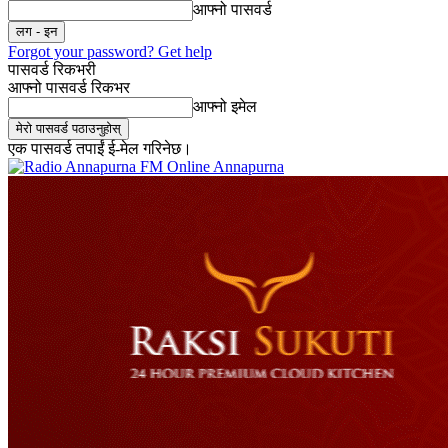
आफ्नो पासवर्ड
Forgot your password? Get help
पासवर्ड रिकभरी
आफ्नो पासवर्ड रिकभर
आफ्नो इमेल
एक पासवर्ड तपाईं ई-मेल गरिनेछ।
Online Annapurna