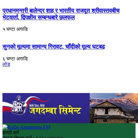
प्रधानमन्त्री बालेन्द्र शाह र भारतीय राजदूत श्रीवास्तवबीच
भेटवार्ता, द्विपक्षीय सम्बन्धबारे छलफल
५ घण्टा अगाडि
सुनको मूल्यमा सामान्य गिरावट, चाँदीको मूल्य घटबढ
६ घण्टा अगाडि
लोड
हाम्रो बारे