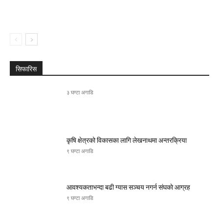
सिफारिस
३ घण्टा अगाडि
कृषि क्षेत्रको विकासका लागि लेखनाथमा अन्तरक्रिया
९ घण्टा अगाडि
आवश्यकताभन्दा बढी ग्यास सञ्चय नगर्न संघकाे आग्रह
९ घण्टा अगाडि