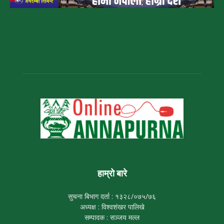
हाम्रो बारे
सुचना बिभाग दर्ता : १३२८/०७५/७६
अध्यक्ष : विश्वशंखर पालिखे
सम्पादक : सञ्जय मल्ल