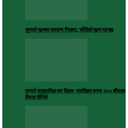
सुनको मूल्यमा सामान्य गिरावट, चाँदीको मूल्य घटबढ
सन्दर्भ सामुदायिक वन दिवसः रातोपैह्रा वनमा २५० बाँसका
विरुवा रोपियो