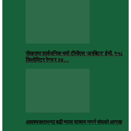
पोखरामा सार्वजनिक भयो टीभीएस ‘अरबिटर’ ईभी, १५८
किलोमिटर रेन्ज र ३४…
आवश्यकताभन्दा बढी ग्यास सञ्चय नगर्न संघकाे आग्रह