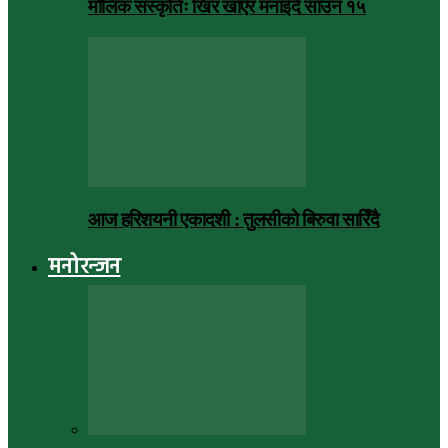
मौलिक संस्कृतिः खिर खाएर मनाइँदै साउन १५
आज हरिशयनी एकादशी : तुलसीको बिरुवा सारिँदै
मनोरन्जन