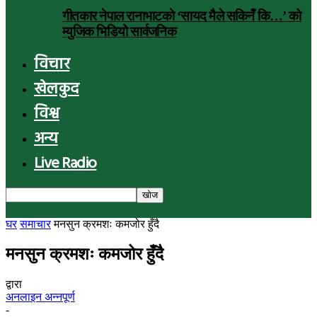
गीतकार नेपाल रानाभाटको ‘सायद मैले सकिनँ कि…’ को
म्युजिक भिडियो सार्वजनिक
विचार
खेलकुद
विश्व
अन्य
Live Radio
घर
समाचार
मनसुन क्रमशः कमजोर हुँदै
मनसुन क्रमशः कमजोर हुँदै
द्वारा
अनलाइन अन्नपूर्ण
-