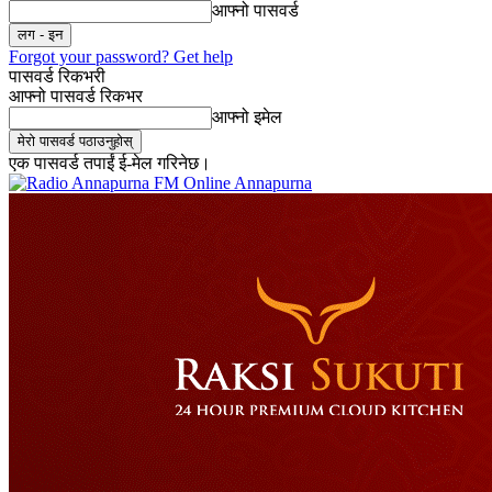
आफ्नो पासवर्ड
Forgot your password? Get help
पासवर्ड रिकभरी
आफ्नो पासवर्ड रिकभर
आफ्नो इमेल
एक पासवर्ड तपाईं ई-मेल गरिनेछ।
Online Annapurna