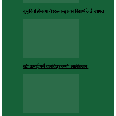
कुमुदिनी होम्समा नेदरल्याण्ड्सका विद्यार्थीलाई स्वागत
बढी कमाई गर्ने चलचित्र बन्यो ‘लालीबजार’