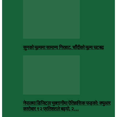
सुनको मूल्यमा सामान्य गिरावट, चाँदीको मूल्य घटबढ
नेपालमा डिजिटल भुक्तानीमा ऐतिहासिक फड्को: क्युआर
कारोबार ९२ प्रतिशतले बढ्यो, २…