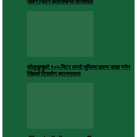
जीवन जिउने कलासम्बन्धी कार्यशाला
सोलुखुम्बुको १०५ मिटर अग्लो जुम्लिया झरना प्राज्ञ नगेन
सिंहको त्रिकोण क्यानभासमा