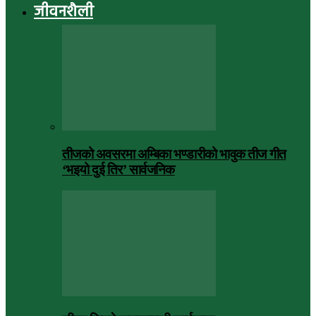
जीवनशैली
तीजको अवसरमा अम्बिका भण्डारीको भावुक तीज गीत
‘भइयो दुई तिर’ सार्वजनिक