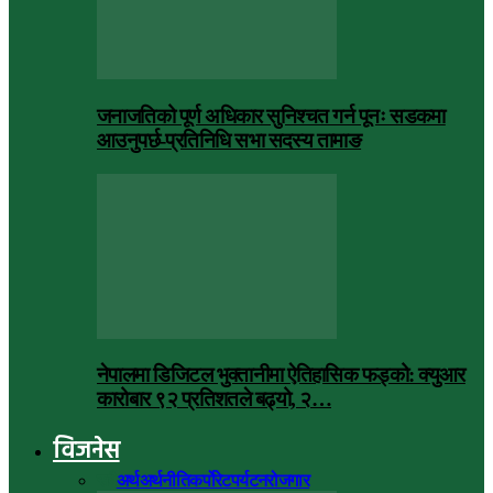
जनाजतिको पूर्ण अधिकार सुनिश्चत गर्न पूनः सडकमा
आउनुपर्छ-प्रतिनिधि सभा सदस्य तामाङ
नेपालमा डिजिटल भुक्तानीमा ऐतिहासिक फड्को: क्युआर
कारोबार ९२ प्रतिशतले बढ्यो, २…
विजनेस
सबै
अर्थ
अर्थनीति
कर्पोरेट
पर्यटन
रोजगार