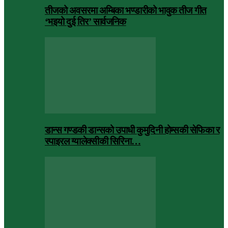
तीजको अवसरमा अम्बिका भण्डारीको भावुक तीज गीत
‘भइयो दुई तिर’ सार्वजनिक
डान्स गण्डकी डान्सको उपाधी कुमुदिनी होम्सकी सेफिका र
स्पाइरल ग्यालेक्सीकी सिरिना…