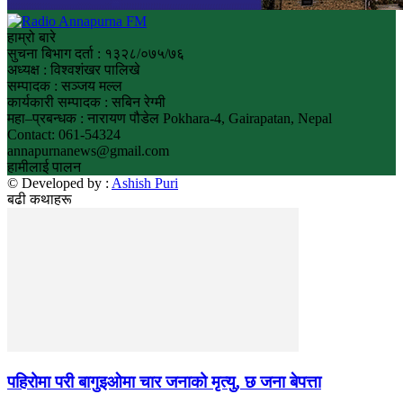
हाम्रो बारे
सुचना बिभाग दर्ता : १३२८/०७५/७६
अध्यक्ष : विश्वशंखर पालिखे
सम्पादक : सञ्जय मल्ल
कार्यकारी सम्पादक : सबिन रेग्मी
महा–प्रबन्धक : नारायण पौडेल Pokhara-4, Gairapatan, Nepal
Contact: 061-54324
annapurnanews@gmail.com
हामीलाई पालन
© Developed by :
Ashish Puri
बढी कथाहरू
पहिरोमा परी बागुइओमा चार जनाको मृत्यु, छ जना बेपत्ता