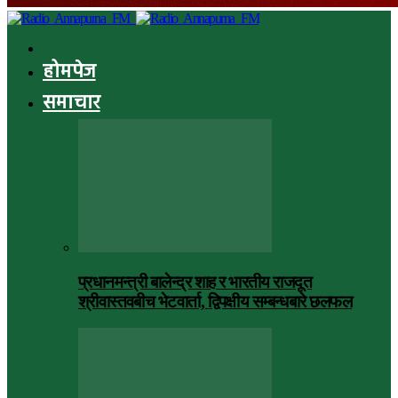
होमपेज
समाचार
प्रधानमन्त्री बालेन्द्र शाह र भारतीय राजदूत
श्रीवास्तवबीच भेटवार्ता, द्विपक्षीय सम्बन्धबारे छलफल