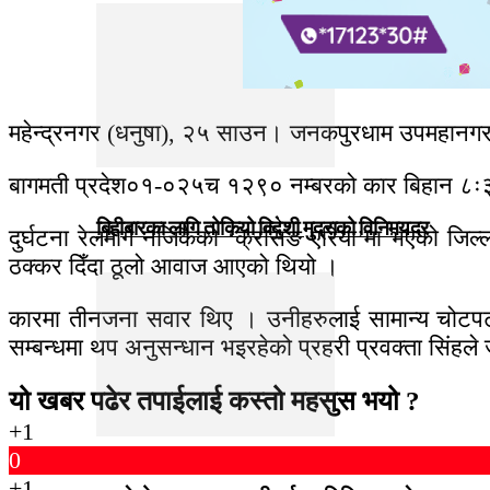
महेन्द्रनगर (धनुषा), २५ साउन। जनकपुरधाम उपमहानगरप
बागमती प्रदेश०१-०२५च १२९० नम्बरको कार बिहान ८ः३० बज
बिहीबारका लागि तोकियो विदेशी मुद्राको विनिमयदर
दुर्घटना रेलमार्ग नजिकैको ‘क्रसिङ एरिया’मा भएको जिल्ल
ठक्कर दिँदा ठूलो आवाज आएको थियो ।
कारमा तीनजना सवार थिए । उनीहरुलाई सामान्य चोटपटक 
सम्बन्धमा थप अनुसन्धान भइरहेको प्रहरी प्रवक्ता सिंहल
यो खबर पढेर तपाईलाई कस्तो महसुस भयो ?
+1
0
+1