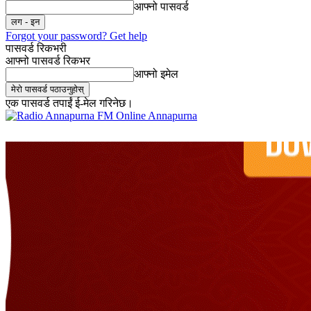
आफ्नो पासवर्ड
Forgot your password? Get help
पासवर्ड रिकभरी
आफ्नो पासवर्ड रिकभर
आफ्नो इमेल
एक पासवर्ड तपाईं ई-मेल गरिनेछ।
Online Annapurna