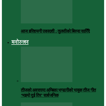
आज हरिशयनी एकादशी : तुलसीको बिरुवा सारिँदै
मनोरन्जन
तीजको अवसरमा अम्बिका भण्डारीको भावुक तीज गीत
‘भइयो दुई तिर’ सार्वजनिक