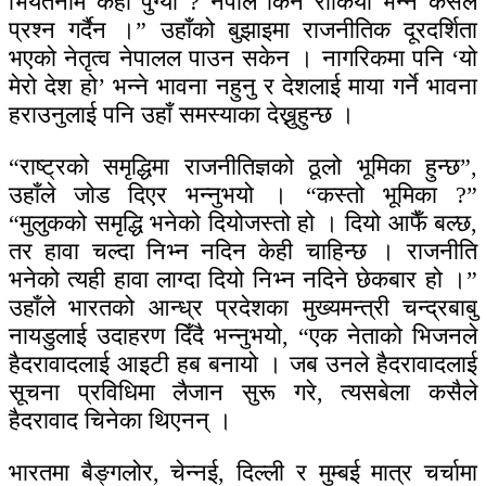
भियतनाम कहाँ पुग्यो ? नेपाल किन रोकियो भन्ने कसैले
प्रश्न गर्दैन ।” उहाँको बुझाइमा राजनीतिक दूरदर्शिता
भएको नेतृत्व नेपालल पाउन सकेन । नागरिकमा पनि ‘यो
मेरो देश हो’ भन्ने भावना नहुनु र देशलाई माया गर्ने भावना
हराउनुलाई पनि उहाँ समस्याका देख्नुहुन्छ ।
“राष्ट्रको समृद्धिमा राजनीतिज्ञको ठूलो भूमिका हुन्छ”,
उहाँले जोड दिएर भन्नुभयो । “कस्तो भूमिका ?”
“मुलुकको समृद्धि भनेको दियोजस्तो हो । दियो आफैँ बल्छ,
तर हावा चल्दा निभ्न नदिन केही चाहिन्छ । राजनीति
भनेको त्यही हावा लाग्दा दियो निभ्न नदिने छेकबार हो ।”
उहाँले भारतको आन्ध्र प्रदेशका मुख्यमन्त्री चन्द्रबाबु
नायडुलाई उदाहरण दिँदै भन्नुभयो, “एक नेताको भिजनले
हैदरावादलाई आइटी हब बनायो । जब उनले हैदरावादलाई
सूचना प्रविधिमा लैजान सुरू गरे, त्यसबेला कसैले
हैदरावाद चिनेका थिएनन् ।
भारतमा बैङ्गलोर, चेन्नई, दिल्ली र मुम्बई मात्र चर्चामा