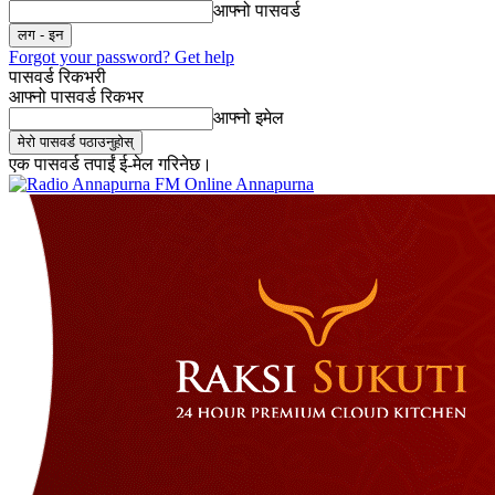
आफ्नो पासवर्ड
Forgot your password? Get help
पासवर्ड रिकभरी
आफ्नो पासवर्ड रिकभर
आफ्नो इमेल
एक पासवर्ड तपाईं ई-मेल गरिनेछ।
Online Annapurna