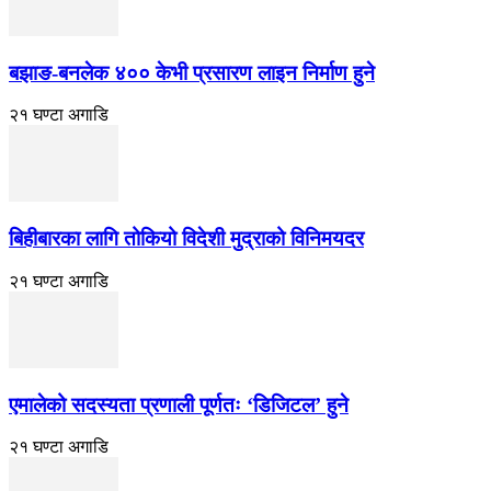
बझाङ-बनलेक ४०० केभी प्रसारण लाइन निर्माण हुने
२१ घण्टा अगाडि
बिहीबारका लागि तोकियो विदेशी मुद्राको विनिमयदर
२१ घण्टा अगाडि
एमालेको सदस्यता प्रणाली पूर्णतः ‘डिजिटल’ हुने
२१ घण्टा अगाडि