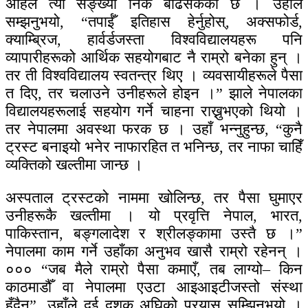
अहिले त्यो सङ्ख्या निकै बढिसकेको छ । उहाँले
सम्झनुभयो, “तपाईँ इतिहास हेर्नुहोस्, अक्सफोर्ड,
क्याम्ब्रिज, हार्वर्डजस्ता विश्वविद्यालयहरू पनि
व्यापारीहरूको आर्थिक सहयोगबाट नै राम्रो बनेका हुन् ।
तर ती विश्वविद्यालय स्वतन्त्र थिए । व्यवसायीहरूले पैसा
त दिए, तर चलाउने उनीहरूले होइन ।” झाले नेपालका
विद्यालयहरूलाई सहयोग गर्ने चाहना राख्नुभएको थियो ।
तर नेपालमा अवस्था फरक छ । उहाँ भन्नुहुन्छ, “कुनै
ट्रस्ट बनाइयो भनेर नाफारहित त भनिन्छ, तर नाफा चाहिँ
व्यक्तिको खल्तीमा जान्छ ।
अस्पताल ट्रस्टको नाममा खोलिन्छ, तर पैसा घुमाएर
उनीहरूकै खल्तीमा । यो प्रवृत्ति नेपाल, भारत,
पाकिस्तान, बङ्गलादेश र श्रीलङ्कामा उस्तै छ ।”
नेपालमा काम गर्ने उहाँका अनुभव खासै राम्रो रहेनन् ।
००० “जब मैले राम्रो पैसा कमाएँ, तब लाग्यो– किन
काठमाडौँ वा नेपालमा एउटा आइआइटीजस्तो संस्था
हुँदैन”, उहाँले दुई दशक अघिको प्रयास सम्झिनुभयो ।