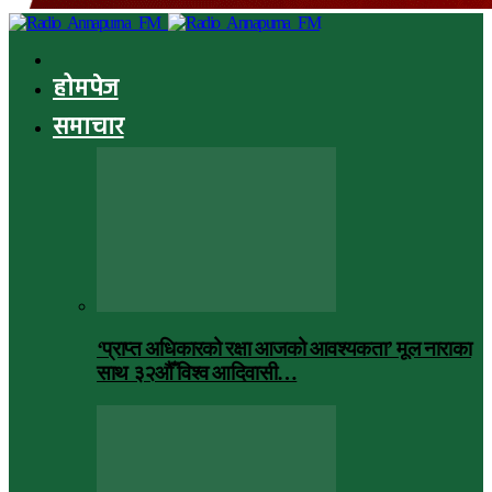
होमपेज
समाचार
‘प्राप्त अधिकारको रक्षा आजको आवश्यकता’ मूल नाराका
साथ ३२औँ विश्व आदिवासी…