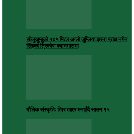
सोलुखुम्बुको १०५ मिटर अग्लो जुम्लिया झरना प्राज्ञ नगेन
सिंहको त्रिकोण क्यानभासमा
मौलिक संस्कृतिः खिर खाएर मनाइँदै साउन १५