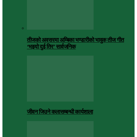
तीजको अवसरमा अम्बिका भण्डारीको भावुक तीज गीत
‘भइयो दुई तिर’ सार्वजनिक
जीवन जिउने कलासम्बन्धी कार्यशाला