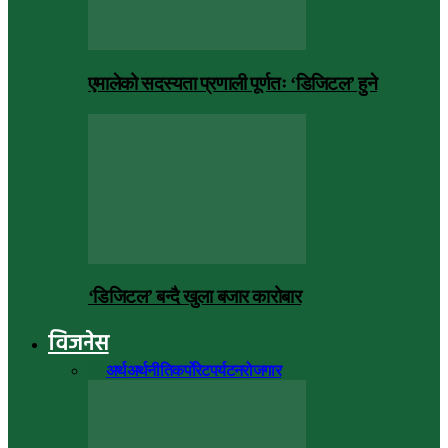
एमालेको सदस्यता प्रणाली पूर्णतः ‘डिजिटल’ हुने
‘डिजिटल’ बन्दै खुला बजार कारोबार
विजनेस
सबै
अर्थ
अर्थनीति
कर्पोरेट
पर्यटन
रोजगार