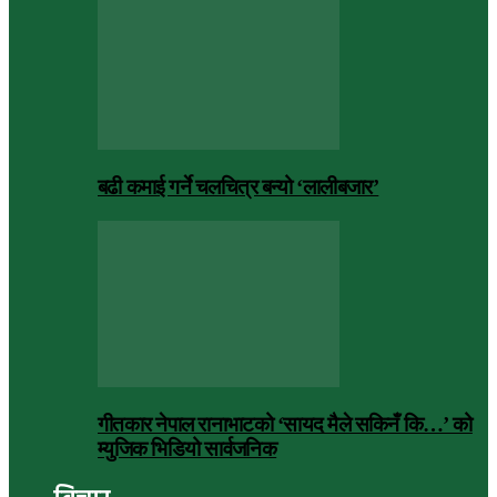
बढी कमाई गर्ने चलचित्र बन्यो ‘लालीबजार’
गीतकार नेपाल रानाभाटको ‘सायद मैले सकिनँ कि…’ को
म्युजिक भिडियो सार्वजनिक