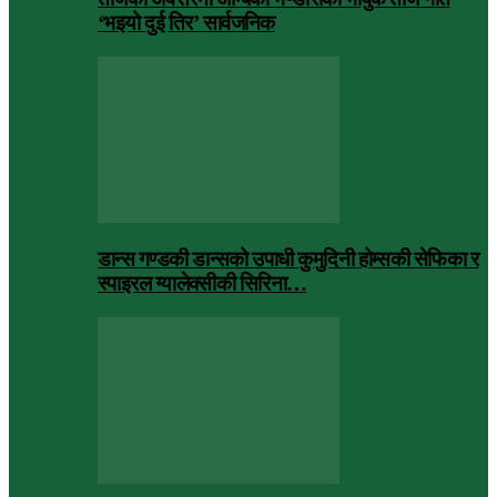
‘भइयो दुई तिर’ सार्वजनिक
डान्स गण्डकी डान्सको उपाधी कुमुदिनी होम्सकी सेफिका र
स्पाइरल ग्यालेक्सीकी सिरिना…