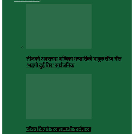
तीजको अवसरमा अम्बिका भण्डारीको भावुक तीज गीत
‘भइयो दुई तिर’ सार्वजनिक
जीवन जिउने कलासम्बन्धी कार्यशाला