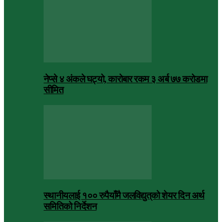
नेप्से ४ अंकले घट्यो, कारोबार रकम ३ अर्ब ७७ करोडमा
सीमित
स्थानीयलाई १०० रुपैयाँमै जलविद्युत्‌को शेयर दिन अर्थ
समितिको निर्देशन