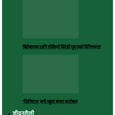
बिहीबारका लागि तोकियो विदेशी मुद्राको विनिमयदर
‘डिजिटल’ बन्दै खुला बजार कारोबार
जीवनशैली