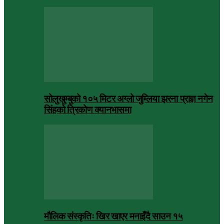
सोलुखुम्बुको १०५ मिटर अग्लो जुम्लिया झरना प्राज्ञ नगेन
सिंहको त्रिकोण क्यानभासमा
मौलिक संस्कृतिः खिर खाएर मनाइँदै साउन १५