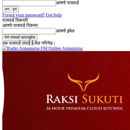
आफ्नो पासवर्ड
Forgot your password? Get help
पासवर्ड रिकभरी
आफ्नो पासवर्ड रिकभर
आफ्नो इमेल
एक पासवर्ड तपाईं ई-मेल गरिनेछ।
Online Annapurna