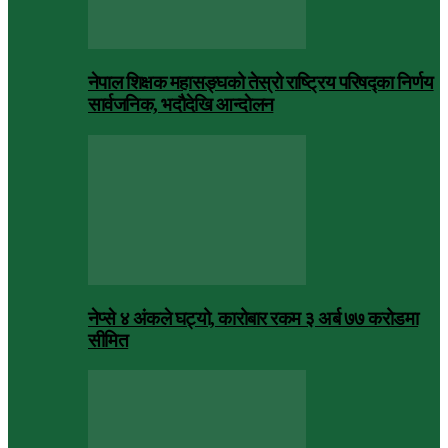
नेपाल शिक्षक महासङ्घको तेस्रो राष्ट्रिय परिषद्का निर्णय
सार्वजनिक, भदाैदेखि आन्दाेलन
नेप्से ४ अंकले घट्यो, कारोबार रकम ३ अर्ब ७७ करोडमा
सीमित