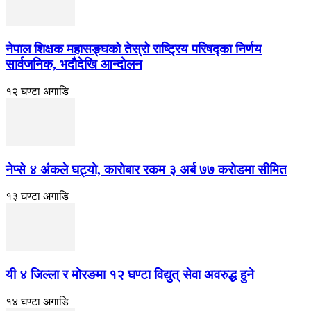
नेपाल शिक्षक महासङ्घको तेस्रो राष्ट्रिय परिषद्का निर्णय
सार्वजनिक, भदाैदेखि आन्दाेलन
१२ घण्टा अगाडि
नेप्से ४ अंकले घट्यो, कारोबार रकम ३ अर्ब ७७ करोडमा सीमित
१३ घण्टा अगाडि
यी ४ जिल्ला र मोरङमा १२ घण्टा विद्युत् सेवा अवरुद्ध हुने
१४ घण्टा अगाडि