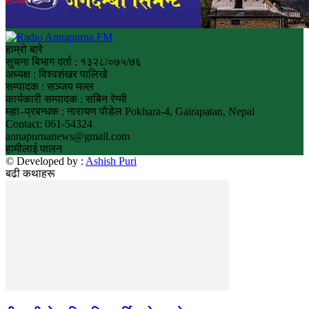
हाम्रो बारे
सुचना बिभाग दर्ता : १३२८/०७५/७६
अध्यक्ष : विश्वशंखर पालिखे
सम्पादक : सञ्जय मल्ल
कार्यकारी सम्पादक : सबिन रेग्मी
महा–प्रबन्धक : नारायण पौडेल Pokhara-4, Gairapatan, Nepal
Contact: 061-54324
annapurnanews@gmail.com
हामीलाई पालन
© Developed by :
Ashish Puri
बढी कथाहरू