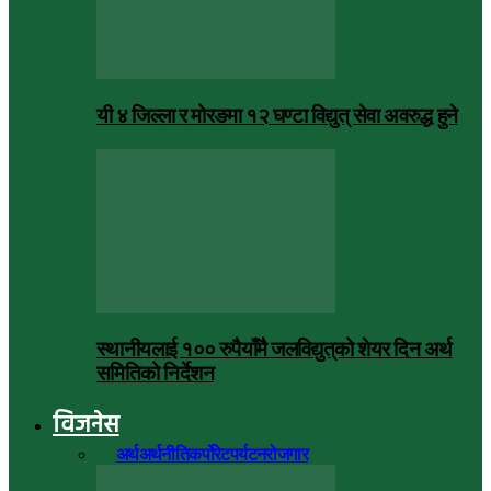
यी ४ जिल्ला र मोरङमा १२ घण्टा विद्युत् सेवा अवरुद्ध हुने
स्थानीयलाई १०० रुपैयाँमै जलविद्युत्‌को शेयर दिन अर्थ
समितिको निर्देशन
विजनेस
सबै
अर्थ
अर्थनीति
कर्पोरेट
पर्यटन
रोजगार