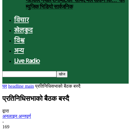
गीतकार नेपाल रानाभाटको ‘सायद मैले सकिनँ कि…’ को
म्युजिक भिडियो सार्वजनिक
विचार
खेलकुद
विश्व
अन्य
Live Radio
घर
headline main
प्रतिनिधिसभाको बैठक बस्दै
प्रतिनिधिसभाको बैठक बस्दै
द्वारा
अनलाइन अन्नपूर्ण
-
169