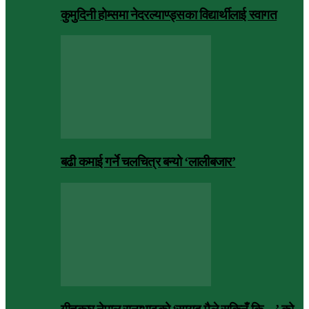
कुमुदिनी होम्समा नेदरल्याण्ड्सका विद्यार्थीलाई स्वागत
बढी कमाई गर्ने चलचित्र बन्यो ‘लालीबजार’