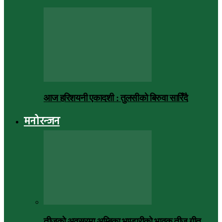
आज हरिशयनी एकादशी : तुलसीको बिरुवा सारिँदै
मनोरन्जन
तीजको अवसरमा अम्बिका भण्डारीको भावुक तीज गीत