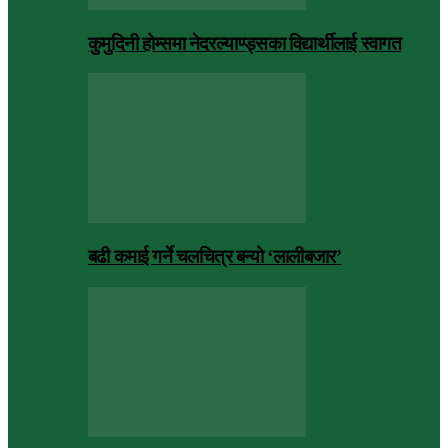
कुमुदिनी होम्समा नेदरल्याण्ड्सका विद्यार्थीलाई स्वागत
बढी कमाई गर्ने चलचित्र बन्यो ‘लालीबजार’