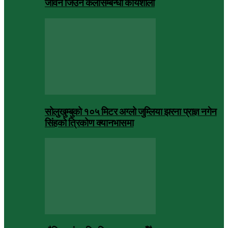
जीवन जिउने कलासम्बन्धी कार्यशाला
सोलुखुम्बुको १०५ मिटर अग्लो जुम्लिया झरना प्राज्ञ नगेन
सिंहको त्रिकोण क्यानभासमा