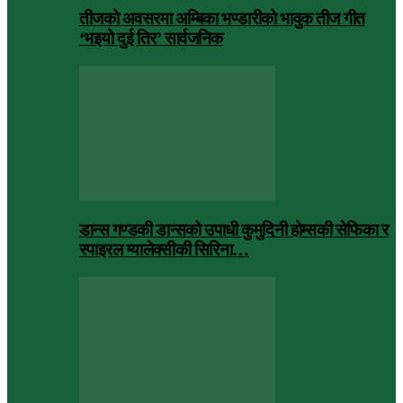
तीजको अवसरमा अम्बिका भण्डारीको भावुक तीज गीत
‘भइयो दुई तिर’ सार्वजनिक
डान्स गण्डकी डान्सको उपाधी कुमुदिनी होम्सकी सेफिका र
स्पाइरल ग्यालेक्सीकी सिरिना…