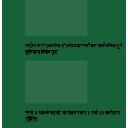
नाईमा अटो एक्स्पोमा डोङफेङका नयाँ बस सार्वजनिक हुने,
बुकिङमा विशेष छुट
नेप्से ४ अंकले घट्यो, कारोबार रकम ३ अर्ब ७७ करोडमा
सीमित