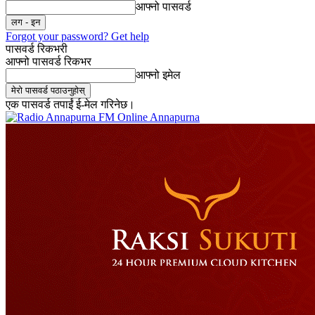
आफ्नो पासवर्ड
Forgot your password? Get help
पासवर्ड रिकभरी
आफ्नो पासवर्ड रिकभर
आफ्नो इमेल
एक पासवर्ड तपाईं ई-मेल गरिनेछ।
Online Annapurna