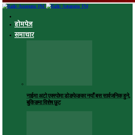
होमपेज
समाचार
नाईमा अटो एक्स्पोमा डोङफेङका नयाँ बस सार्वजनिक हुने,
बुकिङमा विशेष छुट