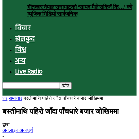
गीतकार नेपाल रानाभाटको ‘सायद मैले सकिनँ कि…’ को
म्युजिक भिडियो सार्वजनिक
विचार
खेलकुद
विश्व
अन्य
Live Radio
घर
समाचार
बस्तीमाथि पहिरो जाँदा पाँचधारे बजार जोखिममा
बस्तीमाथि पहिरो जाँदा पाँचधारे बजार जोखिममा
द्वारा
अनलाइन अन्नपूर्ण
-