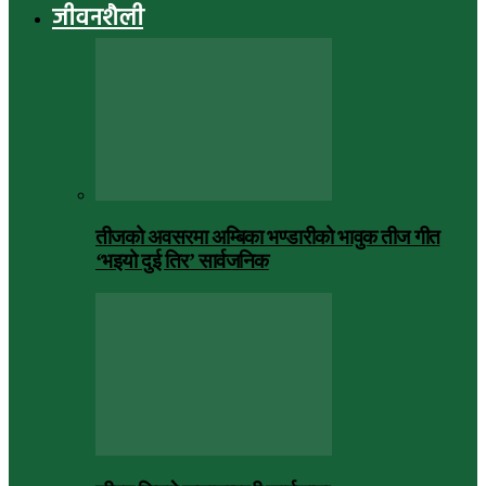
जीवनशैली
तीजको अवसरमा अम्बिका भण्डारीको भावुक तीज गीत
‘भइयो दुई तिर’ सार्वजनिक