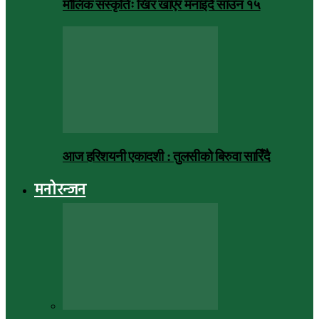
मौलिक संस्कृतिः खिर खाएर मनाइँदै साउन १५
आज हरिशयनी एकादशी : तुलसीको बिरुवा सारिँदै
मनोरन्जन