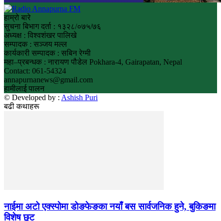
हाम्रो बारे
सुचना बिभाग दर्ता : १३२८/०७५/७६
अध्यक्ष : विश्वशंखर पालिखे
सम्पादक : सञ्जय मल्ल
कार्यकारी सम्पादक : सबिन रेग्मी
महा–प्रबन्धक : नारायण पौडेल Pokhara-4, Gairapatan, Nepal
Contact: 061-54324
annapurnanews@gmail.com
हामीलाई पालन
© Developed by :
Ashish Puri
बढी कथाहरू
नाईमा अटो एक्स्पोमा डोङफेङका नयाँ बस सार्वजनिक हुने, बुकिङमा
विशेष छुट