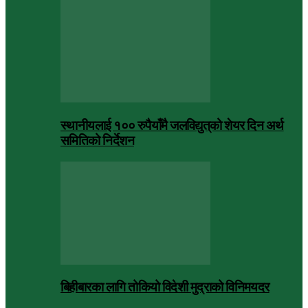
स्थानीयलाई १०० रुपैयाँमै जलविद्युत्‌को शेयर दिन अर्थ
समितिको निर्देशन
बिहीबारका लागि तोकियो विदेशी मुद्राको विनिमयदर