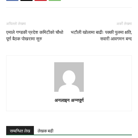
अघिल्लो लेखमा
अर्को लेखमा
एमाले गण्डकी प्रदेश कमिटीको चौथो
भटौली खोलामा बाढीः पक्की पुलमा क्षति,
पूर्ण बैठक पोखरामा सुरु
सवारी आवगमन बन्द
अनलाइन अन्नपूर्ण
सम्बन्धित लेख
लेखक बढी