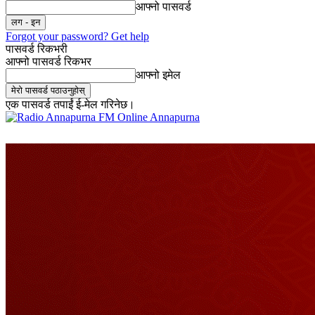
आफ्नो पासवर्ड
Forgot your password? Get help
पासवर्ड रिकभरी
आफ्नो पासवर्ड रिकभर
आफ्नो इमेल
एक पासवर्ड तपाईं ई-मेल गरिनेछ।
Online Annapurna