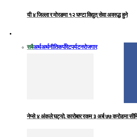
यी ४ जिल्ला र मोरङमा १२ घण्टा विद्युत् सेवा अवरुद्ध हुने
विजनेस
सबै
अर्थ
अर्थनीति
कर्पोरेट
पर्यटन
रोजगार
नेप्से ४ अंकले घट्यो, कारोबार रकम ३ अर्ब ७७ करोडमा सी