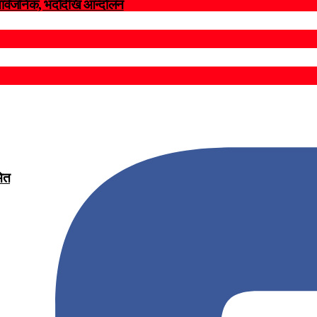
सार्वजनिक, भदाैदेखि आन्दाेलन
मित